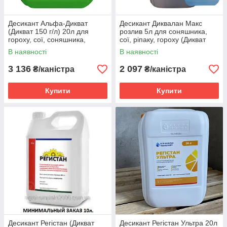
Десикант Альфа-Дикват
Десикант Диквалан Макс
(Дикват 150 г/л) 20л для
розлив 5л для соняшника,
гороху, сої, соняшника,
сої, ріпаку, гороху (Дикват
ріпаку, картоплі, зернових
дибромід, 374 г/л)
В наявності
В наявності
3 136
2 097
₴/каністра
₴/каністра
Купити
Купити
Десикант Регістан (Дикват
Десикант Регістан Ультра 20л