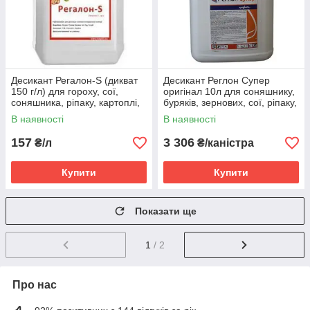
Десикант Регалон-S (дикват
Десикант Реглон Супер
150 г/л) для гороху, сої,
оригінал 10л для соняшнику,
соняшника, ріпаку, картоплі,
буряків, зернових, сої, ріпаку,
зернових
овочевих культур
В наявності
В наявності
157
3 306
₴/л
₴/каністра
Купити
Купити
Показати ще
1
/ 2
Про нас