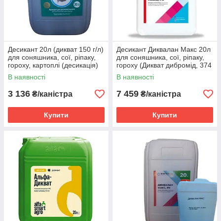
Десикант 20л (дикват 150 г/л)
Десикант Диквалан Макс 20л
для соняшника, сої, ріпаку,
для соняшника, сої, ріпаку,
гороху, картоплі (десикація)
гороху (Дикват дибромід, 374
г/л)
В наявності
В наявності
3 136
7 459
₴/каністра
₴/каністра
Купити
Купити