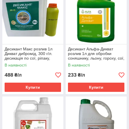
Десикант Макс розлив 1л
Десикант Альфа-Дикват
Дикват дибромід, 300 г/л.
розлив 1л для обробки
десикація по сої, ріпаку,
соняшнику, льону, гороху, сої,
соняшнику, гороху зернових
пшениці
В наявності
В наявності
488
233
₴/л
₴/л
Купити
Купити