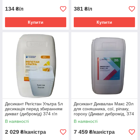
134
381
₴/л
₴/л
Купити
Купити
Десикант Регістан Ультра 5л
Десикант Диквалан Макс 20л
десикація перед збиранням
для соняшника, сої, ріпаку,
дикват (дибромід) 374 г/л
гороху (Дикват дибромід, 374
г/л)
В наявності
В наявності
2 029
7 459
₴/каністра
₴/каністра