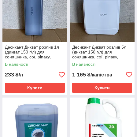
Десикант Дикват розлив 1л
Десикант Дикват розлив 5л
(дикват 150 г/л) для
(дикват 150 г/л) для
соняшника, сої, ріпаку,
соняшника, сої, ріпаку,
гороху, картоплі
гороху, картоплі
В наявності
В наявності
233
1 165
₴/л
₴/каністра
Купити
Купити