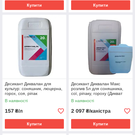
Купити
Купити
Десикант Диквалан для
Десикант Диквалан Макс
культур: соняшник, люцерна,
розлив 5л для соняшника,
горох, соя, ріпак
сої, ріпаку, гороху (Дикват
дибромід, 374 г/л)
В наявності
В наявності
157
2 097
₴/л
₴/каністра
Купити
Купити