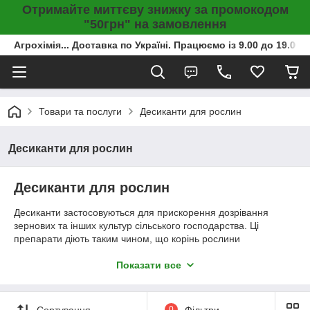
Отримайте миттєву знижку за промокодом
"50грн" на замовлення
Агрохімія... Доставка по Україні. Працюємо із 9.00 до 19.00г
Товари та послуги
Десиканти для рослин
Десиканти для рослин
Десиканти для рослин
Десиканти застосовуються для прискорення дозрівання
зернових та інших культур сільського господарства. Ці
препарати діють таким чином, що корінь рослини
підсушується. Як правило, застосовують одночасно з таким
процесом, як дефоліація (викликає опадання листя), ці дві
Показати все
обробки і сприяють швидкому дозріванню.
У багатьох виникає питання в доцільності таких препаратів,
Сортування
0
Фільтри
виникають страхи за врожай і т. д. Бояться нічого –