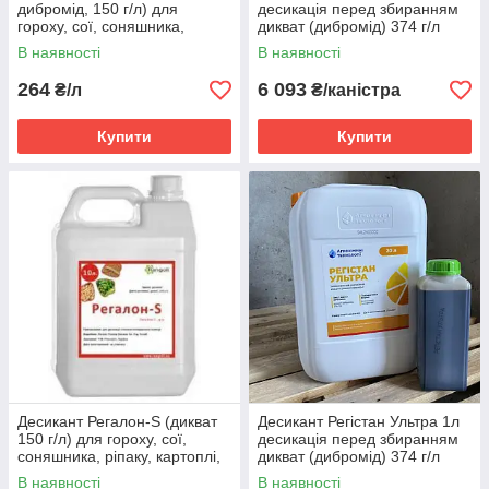
дибромід, 150 г/л) для
десикація перед збиранням
гороху, сої, соняшника,
дикват (дибромід) 374 г/л
ріпаку, картоплі, зернових
В наявності
В наявності
264
6 093
₴/л
₴/каністра
Купити
Купити
Десикант Регалон-S (дикват
Десикант Регістан Ультра 1л
150 г/л) для гороху, сої,
десикація перед збиранням
соняшника, ріпаку, картоплі,
дикват (дибромід) 374 г/л
зернових
В наявності
В наявності