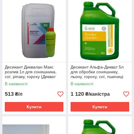
Десикант Диквалан Макс
Десикант Альфа-Дикват 5л
розлив 1л для соняшника,
для обробки соняшнику,
сої, ріпаку, гороху (Дикват
льону, гороху, сої, пшениці
дибромід, 374 г/л)
В наявності
В наявності
513
1 120
₴/л
₴/каністра
Купити
Купити