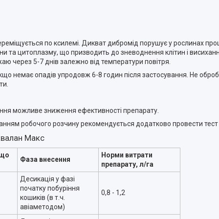
реміщується по ксилемі. Дикват дибромід порушує у рослинах проц
и та цитоплазму, що призводить до зневоднення клітин і висихання
аю через 5-7 днів залежно від температури повітря.
що немає опадів упродовж 6-8 годин після застосування. Не оброб
ти.
ання можливе зниження ефективності препарату.
анням робочого розчину рекомендується додатково провести тест н
квалан Макс
 що
Норми витрати
Фаза внесення
препарату, л/га
Десикація у фазі
початку побуріння
0,8 - 1,2
кошиків (в т.ч.
авіаметодом)