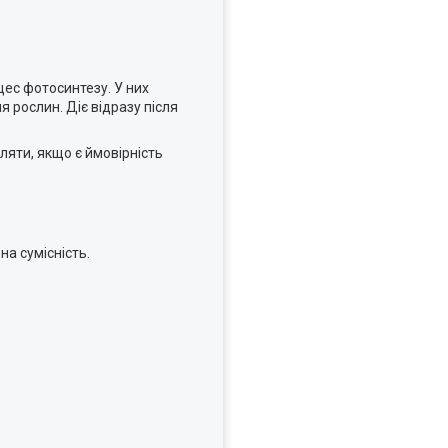
ес фотосинтезу. У них
 рослин. Діє відразу після
ляти, якщо є ймовірність
а сумісність.