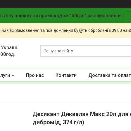
ттєву знижку за промокодом "50грн" на замовлення
чий час. Замовлення та повідомлення будуть оброблені з 09:00 най
 Україні.
.00год.
слуги
Про нас
Контакти
Доставка та опла
Десикант Диквалан Макс 20л для с
дибромід, 374 г/л)