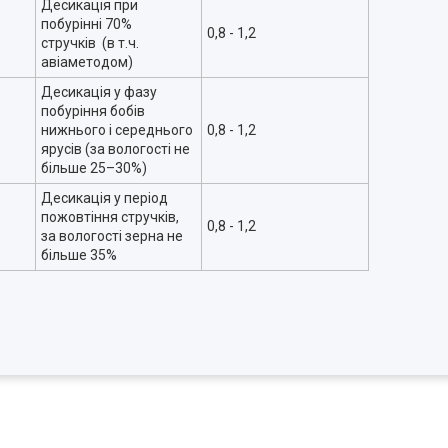
Десикація при
побурінні 70%
0,8 - 1,2
стручків (в т.ч.
авіаметодом)
Десикація у фазу
побуріння бобів
нижнього і середнього
0,8 - 1,2
ярусів (за вологості не
більше 25–30%)
Десикація у період
пожовтіння стручків,
0,8 - 1,2
за вологості зерна не
більше 35%