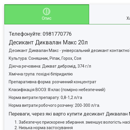
Опис
Х
Телефонуйте: 0981770776
Десикант Диквалан Макс 20л
Десикант Диквалан Макс - універсальний десикант контактної 
Культура: Соняшник, Ріпак, Горох, Соя
Діюча речовина: Дикват дибромід, 374 г/л
Хімічна група: похідні біпіридилію
Препаративна форма: розчинний концентрат
Класифікація ВООЗ: ІІІ клас (помірно небезпечний)
Норма витрати препарату: 0,8-1,2 л/га
Норма витрати робочого розчину: 200-300 л/га.
Переваги, через які варто купити десикант Диквалан
Забезпечує прискорене збирання. зменшує вологість насі
Низька норма застосування