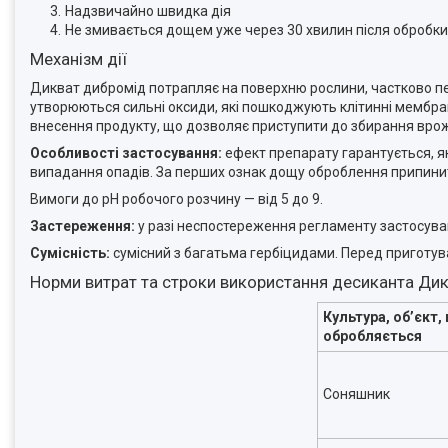
Надзвичайно швидка дія
Не змивається дощем уже через 30 хвилин після обробки
Механізм дії
Дикват дибромід потрапляє на поверхню рослини, частково пе
утворюються сильні оксиди, які пошкоджують клітинні мембран
внесення продукту, що дозволяє приступити до збирання врож
Особливості застосування:
ефект препарату гарантується, як
випадання опадів. За перших ознак дощу оброблення припини
Вимоги до pH робочого розчину — від 5 до 9.
Застереження:
у разі неспостереження регламенту застосув
Сумісність:
сумісний з багатьма гербіцидами. Перед приготув
Норми витрат та строки використання десиканта Ди
Культура, об’єкт,
обробляється
Соняшник