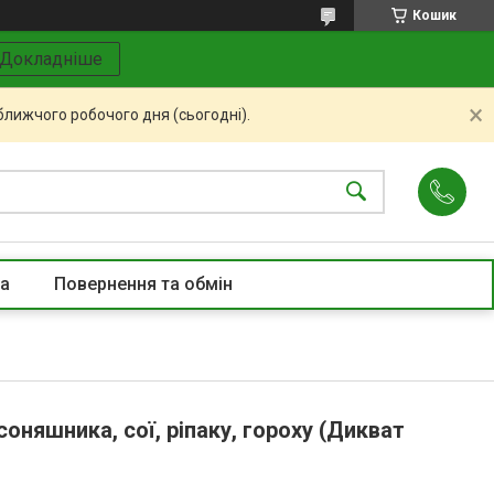
Кошик
Докладніше
ближчого робочого дня (сьогодні).
та
Повернення та обмін
оняшника, сої, ріпаку, гороху (Дикват