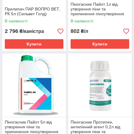
Піногасник Пайот 1л від
Прилипач ПАР ВОПРО ВЕТ,
утворення піни та
РК 5л (Сильвет Голд)
припинення піноутворення
В наявності
В наявності
2 796
802
₴/каністра
₴/л
Купити
Купити
Піногасник Пайот 5л від
Піногасник Протипен,
утворення піни та
антипінний агент 0,2л від
припинення піноутворення
утворення піни та