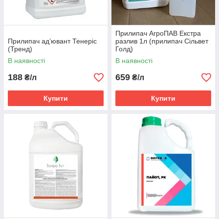
Прилипач АгроПАВ Екстра
Прилипач ад’ювант Тенеріс
разлив 1л (прилипач Сільвет
(Тренд)
Голд)
В наявності
В наявності
188
659
₴/л
₴/л
Купити
Купити