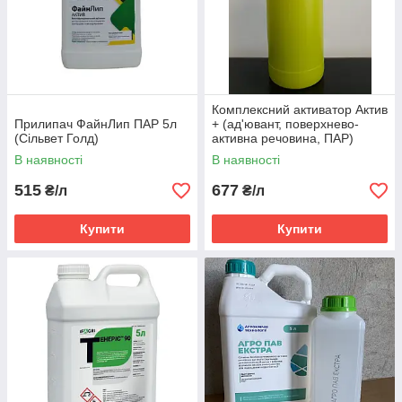
Комплексний активатор Актив
Прилипач ФайнЛип ПАР 5л
+ (ад'ювант, поверхнево-
(Сільвет Голд)
активна речовина, ПАР)
В наявності
В наявності
515
677
₴/л
₴/л
Купити
Купити