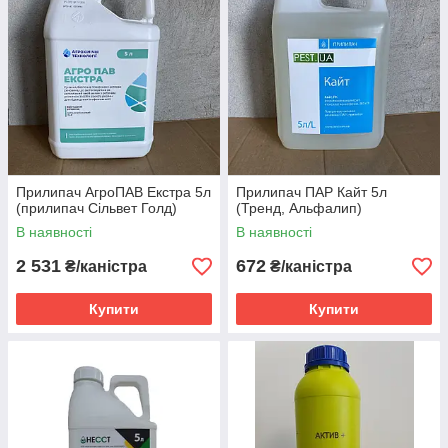
Консультанти нашого магазину завжди розкажуть вам про
критерії вибору прилипачів та способи застосування.
Допоможуть визначитися з вибором та підкажуть, яка країна-
виробник підійде саме вам – Україна чи Швейцарія. Ми
гарантуємо, що не залежно від країни вся наша продукція
якісна і має відповідні сертифікати, так що не хвилюйтеся
про ризик потрапити на підробку – ми дбаємо про вас та ваші
рослини і пропонуємо тільки краще!
Прилипач АгроПАВ Екстра 5л
Прилипач ПАР Кайт 5л
(прилипач Сільвет Голд)
(Тренд, Альфалип)
В наявності
В наявності
2 531
672
₴/каністра
₴/каністра
Купити
Купити