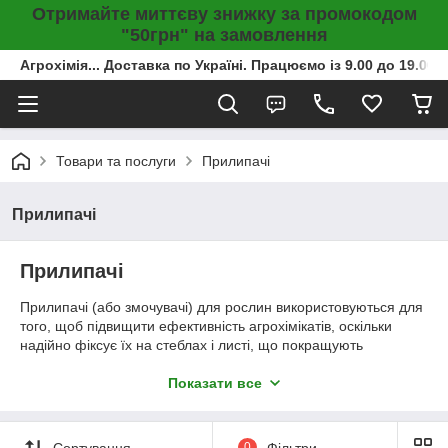
Отримайте миттєву знижку за промокодом
"50грн" на замовлення
Агрохімія... Доставка по Україні. Працюємо із 9.00 до 19.00г
Товари та послуги
Прилипачі
Прилипачі
Прилипачі
Прилипачі (або змочувачі) для рослин використовуються для
того, щоб підвищити ефективність агрохімікатів, оскільки
надійно фіксує їх на стеблах і листі, що покращують
поглинання рослиною розчину. Прилипач є поверхнево-
активною речовиною і носить також назву змочувач, оскільки
Показати все
значно збільшує змочуваність рослини.
Змочувачі для забезпечення рослин вологою
Сортування
0
Фільтри