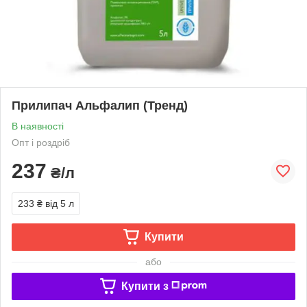
Прилипач Альфалип (Тренд)
В наявності
Опт і роздріб
237
₴/л
233 ₴
від 5 л
Купити
або
Купити з