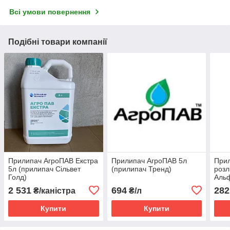
Всі умови повернення
Подібні товари компанії
Прилипач АгроПАВ Екстра
Прилипач АгроПАВ 5л
При
5л (прилипач Сільвет
(прилипач Тренд)
розл
Голд)
Аль
2 531
694
282
₴/каністра
₴/л
Купити
Купити