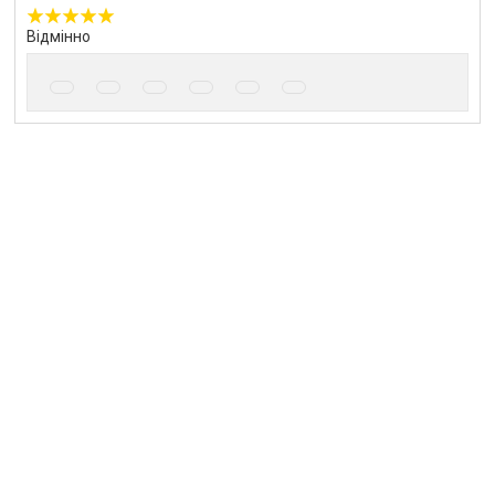
Відмінно
Угода на маркетплейсі Prom.ua