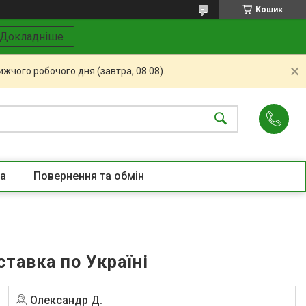
Кошик
Докладніше
жчого робочого дня (завтра, 08.08).
та
Повернення та обмін
тавка по Україні
Олександр Д.
Угода на маркетплейсі Prom.ua