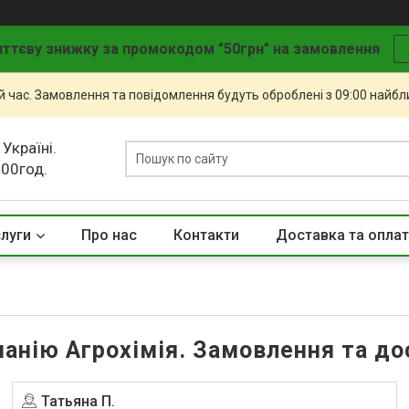
ттєву знижку за промокодом "50грн" на замовлення
й час. Замовлення та повідомлення будуть оброблені з 09:00 найбли
 Україні.
.00год.
слуги
Про нас
Контакти
Доставка та опла
панію Агрохімія. Замовлення та дос
Татьяна П.
Угода на маркетплейсі Prom.ua