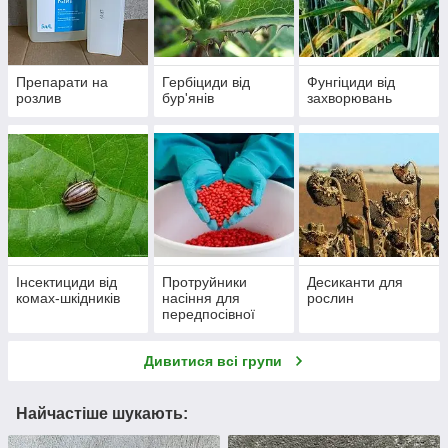
Препарати на
Гербіциди від
Фунгіциди від
розлив
бур'янів
захворювань
Інсектициди від
Протруйники
Десиканти для
комах-шкідників
насіння для
рослин
передпосівної
обробки
Дивитися всі групи
Найчастіше шукають: