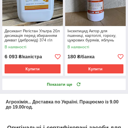
Десикант Регістан Ультра 20л
Інсектицид Актор для
десикація перед збиранням
пшениці, картоплі, гороху,
дикват (дибромід) 374 г/л
цукрових буряків, яблунь
В наявності
В наявності
6 093
180
₴/каністра
₴/банка
Купити
Купити
Показати ще
Агрохімія... Доставка по Україні. Працюємо із 9.00
до 19.00год.
Оригінальні і сертифіковані засоби для