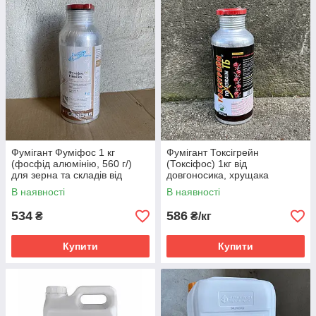
Фумігант Фуміфос 1 кг
Фумігант Токсігрейн
(фосфід алюмінію, 560 г/)
(Токсіфос) 1кг від
для зерна та складів від
довгоносика, хрущака
довгоносика, хрущака,
борошноїда, горохової
В наявності
В наявності
борошноїда, зернової молі
зернівки, зернової молі
(міль)
(міль), вогнівки, кротів
534
586
₴
₴/кг
Купити
Купити