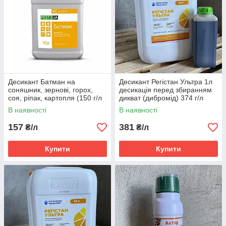
Десикант Батман на
Десикант Регістан Ультра 1л
соняшник, зернові, горох,
десикація перед збиранням
соя, ріпак, картопля (150 г/л
дикват (дибромід) 374 г/л
Дикват)
В наявності
В наявності
157
381
₴/л
₴/л
Купити
Купити