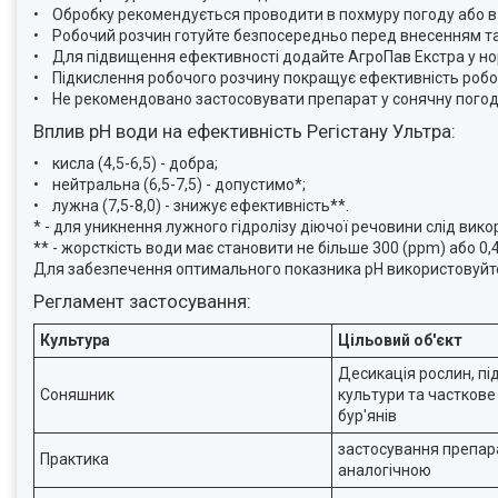
• Обробку рекомендується проводити в похмуру погоду або в 
• Робочий розчин готуйте безпосередньо перед внесенням т
• Для підвищення ефективності додайте АгроПав Екстра у норм
• Підкислення робочого розчину покращує ефективність роб
• Не рекомендовано застосовувати препарат у сонячну пого
Вплив pH води на ефективність Регістану Ультра:
• кисла (4,5-6,5) - добра;
• нейтральна (6,5-7,5) - допустимо*;
• лужна (7,5-8,0) - знижує ефективність**.
* - для уникнення лужного гідролізу діючої речовини слід вик
** - жорсткість води має становити не більше 300 (ppm) або 0
Для забезпечення оптимального показника pH використовуйте
Регламент застосування:
Культура
Цільовий об'єкт
Десикація рослин, п
Соняшник
культури та частков
бур'янів
застосування препара
Практика
аналогічною