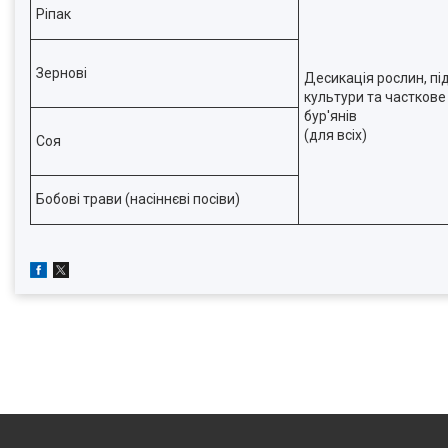
Ріпак
Зернові
Десикація рослин, п
культури та частков
бур'янів
(для всіх)
Соя
Бобові трави (насіннєві посіви)