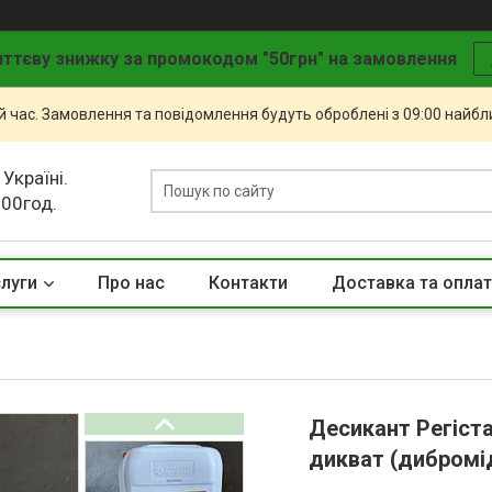
ттєву знижку за промокодом "50грн" на замовлення
й час. Замовлення та повідомлення будуть оброблені з 09:00 найбли
 Україні.
.00год.
слуги
Про нас
Контакти
Доставка та опла
Десикант Регіст
дикват (дибромід