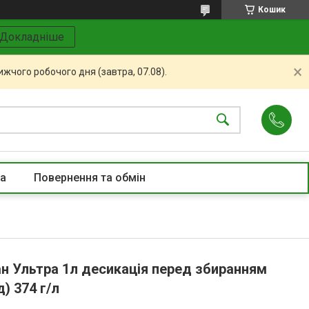
Кошик
Докладніше
жчого робочого дня (завтра, 07.08).
та
Повернення та обмін
ан Ультра 1л десикація перед збиранням
) 374 г/л