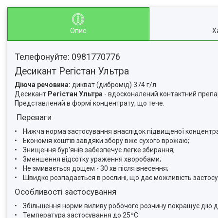
Опис
Х
Телефонуйте: 0981770776
Десикант Регістан Ультра
Діюча речовина:
дикват (дибромід) 374 г/л
Десикант
Регістан Ультра
- вдосконалений контактний преп
Представлений в формі концентрату, що тече.
Переваги
• Нижча норма застосування внаслідок підвищеної концентраці
• Економія коштів завдяки збору вже сухого врожаю;
• Знищення бур'янів забезпечує легке збирання;
• Зменшення відсотку ураження хворобами;
• Не змивається дощем - 30 хв після внесення;
• Швидко розпадається в рослині, що дає можливість застосув
Особливості застосування
• Збільшення норми виливу робочого розчину покращує дію 
• Температура застосування до 25ºС