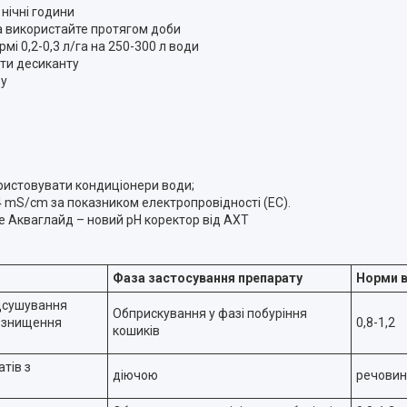
нічні години
а використайте протягом доби
і 0,2-0,3 л/га на 250-300 л води
оти десиканту
ду
ористовувати кондиціонери води;
,4 mS/cm за показником електропровідності (ЕС).
 Акваглайд – новий pH коректор від АХТ
Фаза застосування препарату
Норми в
ідсушування
Обприскування у фазі побуріння
е знищення
0,8-1,2
кошиків
тів з
діючою
речови