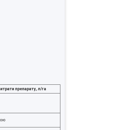
итрати препарату, л/га
ною