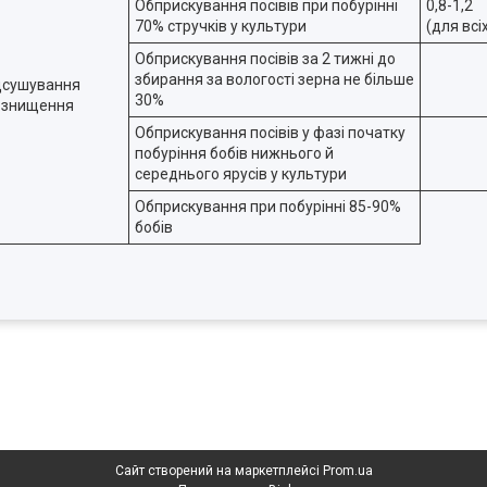
Обприскування посівів при побурінні
0,8-1,2
70% стручків у культури
(для всі
Обприскування посівів за 2 тижні до
збирання за вологості зерна не більше
ідсушування
30%
е знищення
Обприскування посівів у фазі початку
побуріння бобів нижнього й
середнього ярусів у культури
Обприскування при побурінні 85-90%
бобів
Сайт створений на маркетплейсі
Prom.ua