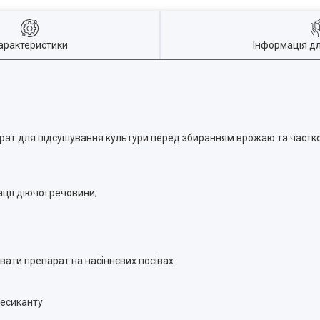
арактеристики
Інформація д
арат для підсушування культури перед збиранням врожаю та частко
ї діючої речовини;
ати препарат на насіннєвих посівах.
десиканту