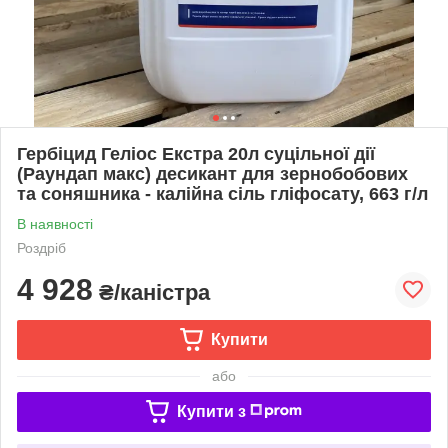
Гербіцид Геліос Екстра 20л суцільної дії
(Раундап макс) десикант для зернобобових
та соняшника - калійна сіль гліфосату, 663 г/л
В наявності
Роздріб
4 928
₴/каністра
Купити
або
Купити з