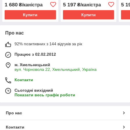
зернобобових и
зернобобових и
суці
1 680
5 197
5 1
₴/каністра
₴/каністра
соняшнику) (калійна сіль
соняшнику) (калійна сіль
зерн
гліфосату)
гліфосату)
соня
Купити
Купити
Про нас
92% позитивних з 144 відгуків за рік
Працює з 02.02.2012
м. Хмельницький
вул. Чорновола 22, Хмельницький, Україна
Контакти
Сьогодні вихідний
Показати весь графік роботи
Про нас
Контакти