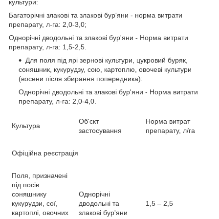
культури:
Багаторічні злакові та злакові бур'яни - норма витрати
препарату, л-га: 2,0-3,0;
Однорічні дводольні та злакові бур'яни - Норма витрати
препарату, л-га: 1,5-2,5.
Для поля під ярі зернові культури, цукровий буряк,
соняшник, кукурудзу, сою, картоплю, овочеві культури
(восени після збирання попередника):
Однорічні дводольні та злакові бур'яни - Норма витрати
препарату, л-га: 2,0-4,0.
Об'єкт
Норма витрат
Культура
застосування
препарату, л/га
Офіційна реєстрація
Поля, призначені
під посів
соняшнику
Однорічні
кукурудзи, сої,
дводольні та
1,5 – 2,5
картоплі, овочних
злакові бур'яни