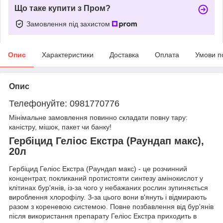
Що таке купити з Пром?
Замовлення під захистом
Опис
Характеристики
Доставка
Оплата
Умови п
Опис
Телефонуйте: 0981770776
Мінімальне замовлення повинно складати повну тару:
каністру, мішок, пакет чи банку!
Гербіцид Геліос Екстра (Раундап макс),
20л
Гербіцид Геліос Екстра (Раундап макс) - це розчинний
концентрат, покликаний протистояти синтезу амінокислот у
клітинах бур'янів, із-за чого у небажаних рослин зупиняється
вироблення хлорофілу. З-за цього вони в'януть і відмирають
разом з кореневою системою. Повне позбавлення від бур'янів
після використання препарату Геліос Екстра приходить в