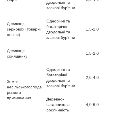
дводольні та
злакові бур'яни
Однорічні та
Десикація
багаторічні
зернових (товарні
1,5-2,0
дводольні та
посіви)
злакові бур'яни
Десикація
1,5-2,0
соняшнику
Однорічні та
багаторічні
2,0-4,0
дводольні та
Землі
злакові бур'яни
несільськогоспода
рського
призначення
Деревно-
чагарникова
4,0-6,0
рослинність