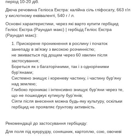
період 10-20 діб.
Діюча речовина Геліоса Екстра: калійна сіль гліфосату, 663 г/л
у кислотному еквіваленті, 540 г / л.
Основні характеристики, через які варто купити гербіцид
Геліос Екстра (Раундап макс) | гербіцід Геліос Екстра
(Раундап макс):
Прискорене проникнення в рослину і початок
занепаду в зв'язку з високою розчинністю;
не змивається під дощем через 60 хвилин після
застосування;
Бореться як з багаторічними, так і з однорічними
бур'янами;
Системно знищує і кореневу частину, і частину бур'яну
над землею;
Глибоко проникає і інтенсивно знищує бур'яни через те,
що не пошкоджує кутикулу бур'янів;
Сіяти після внесення можна будь-яку культуру, оскільки
гербіцид не проявляє ґрунтову активність.
Рекомендації до застосування гербіциду:
Для поля під кукурудзу, соняшник, картоплю, сою, овочеві