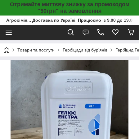
Отримайте миттєву знижку за промокодом
"50грн" на замовлення
Агрохімія... Доставка по Україні. Працюємо із 9.00 до 19.00г
Товари та послуги
Гербіциди від бур'янів
Гербіцид Ге