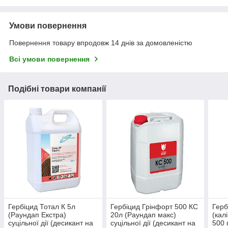
Умови повернення
Повернення товару впродовж 14 днів за домовленістю
Всі умови повернення
Подібні товари компанії
Гербіцид Тотал К 5л
Гербіцид Грінфорт 500 КС
Герб
(Раундап Екстра)
20л (Раундап макс)
(кал
суцільної дії (десикант на
суцільної дії (десикант на
500 