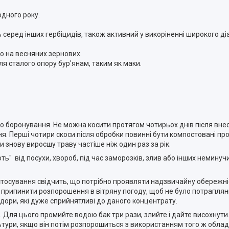
дного року.
ь серед інших гербіцидів, також активний у викоріненні широкого д
во на весняних зернових.
ля сталого опору бур'янам, таким як маки.
 боронування. Не можна косити протягом чотирьох днів після внес
я. Перші чотири скоси після обробки повинні бути компостовані про
 знову виросшу траву частіше ніж один раз за рік.
ь" від посухи, хвороб, під час заморозків, злив або інших немину
астосування свідчить, що потрібно проявляти надзвичайну обережні
о припинити розпорошення в вітряну погоду, щоб не було потраплян
мідори, які дуже сприйнятливі до даного концентрату.
Для цього промийте водою бак три рази, злийте і дайте висохнути.
тури, якщо він потім розпорошиться з використанням того ж обла