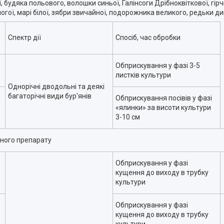
 будяка польового, волошки синьої, Галінсоги Дрібноквіткової, гірч
гої, марі білої, зябри звичайної, подорожника великого, редьки дик
Спектр дії
Спосіб, час обробки
Обприскування у фазі 3-5
листків культури
Однорічні дводольні та деякі
багаторічні види бур'янів
Обприскування посівів у фазі
«ялинки» за висоти культури
3-10 см
чного препарату
Обприскування у фазі
кущення до виходу в трубку
культури
Обприскування у фазі
кущення до виходу в трубку