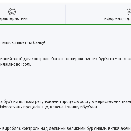
арактеристики
Інформація д
 мішок, пакет чи банку!
тивний засіб для контролю багатьох широколистих бур'янів у посіва
иламінової солі.
ає на бур'яни шляхом регулювання процесів росту в меристемних тка
ізіологічних процесів, що, власне, і знищує бур'яни.
 він виробляє контроль над деякими великими бур'янами, включаюч