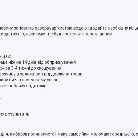
ловину заповніть резервуар чистою водою і додайте необхідну кіл
 до тих пір, поки вміст не буде ретельно перемішаним.
ищах;
нше ніж на 14 днів від обприскування;
іж за 3-4 тижні до скошування;
озчину в залежності від довжини трави;
овиться в наступному сезоні;
ння поблизу водотоків.
:
х результатів.
й для: амброзії полинолистої, маку самосійки, молочаю городнього, 