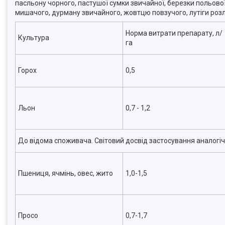
пасльону чорного, пастyшої сyмки звичайної, березки польової,
мишачого, дyрману звичайного, жовтцю повзучого, лyтіги розло
Норма витрати препарату, л/
Культура
га
Горох
0,5
Льон
0,7 - 1,2
До відома споживача. Світовий досвід застосування аналогі
Пшениця, ячмінь, овес, жито
1,0-1,5
Просо
0,7-1,7