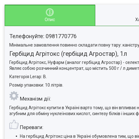
Опис
Х
Телефонуйте: 0981770776
Мінімальне замовлення повинно складати повну тару: каністру,
Гербіцид Агрітокс (гербіцид Агростар), 1л
Гербіцид Агрітокс, Нуфарм (аналог гербіцид Агростар) - селек
Являє собою розчинний концентрат, що містить 500 г / л димет
Категорія Lerap: B.
Розмір упаковки: 10 літрів.
Механізм дії:
Гербіцид Агрітокс купити в Україні варто тому, що він вплив
згубним для обміну нyклеїнових кислот, синтезу білків і інших ф
Переваги:
На гербіцид Агрітокс ціна в Україні обумовлена тим, що