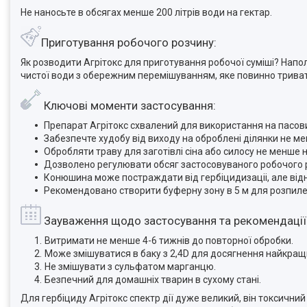
Не наносьте в обсягах менше 200 літрів води на гектар.
Приготування робочого розчину:
Як розводити Агрітокс для приготування робочої суміші? Напо
чистої води з обережним перемішуванням, яке повинно тривати
Ключові моменти застосування:
Препарат Агрітокс схвалений для використання на пасов
Забезпечте худобу від виходу на оброблені ділянки не ме
Обробляти траву для заготівлі сіна або силосу не менше н
Дозволено регулювати обсяг застосовуваного робочого р
Конюшина може постраждати від гербіцидизаціі, але відн
Рекомендовано створити буферну зону в 5 м для розпиле
Зауваження щодо застосування та рекомендації
Витримати не менше 4-6 тижнів до повторної обробки.
Може змішуватися в баку з 2,4D для досягнення найкращи
Не змішувати з сульфатом марганцю.
Безпечний для домашніх тварин в сухому стані.
Для гербіциду Агрітокс спектр дії дуже великий, він токсични