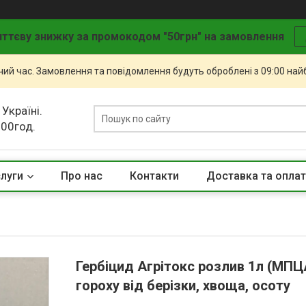
ттєву знижку за промокодом "50грн" на замовлення
чий час. Замовлення та повідомлення будуть оброблені з 09:00 най
 Україні.
.00год.
слуги
Про нас
Контакти
Доставка та опла
Гербіцид Агрітокс розлив 1л (МПЦА
гороху від берізки, хвоща, осоту