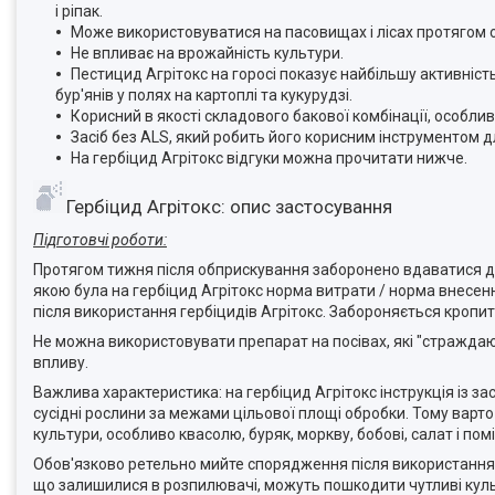
і ріпак.
Може використовуватися на пасовищах і лісах протягом о
Не впливає на врожайність культури.
Пестицид Агрітокс на горосі показує найбільшу активніст
бур'янів у полях на картоплі та кукурудзі.
Корисний в якості складового бакової комбінації, особли
Засіб без ALS, який робить його корисним інструментом д
На гербіцид Агрітокс відгуки можна прочитати нижче.
Гербіцид Агрітокс: опис застосування
Підгот
овчі роботи:
Протягом тижня після обприскування заборонено вдаватися до
якою була на гербіцид Агрітокс норма витрати / норма внесенн
після використання гербіцидів Агрітокс. Забороняється кропити
Не можна використовувати препарат на посівах, які "страждают
впливу.
Важлива характеристика: на гербіцид Агрітокс інструкція із з
сусідні рослини за межами цільової площі обробки. Тому варт
культури, особливо квасолю, буряк, моркву, бобові, салат і по
Обов'язково ретельно мийте спорядження після використання. 
що залишилися в розпилювачі, можуть пошкодити чутливі куль