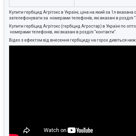
Купити гербіцид Агрітокс в Україні, ціна на який за 1л вказана
зателефонувати за номерами телефонів, які вказані в розділі "
Купити гербіцид Агрітокс (гербіцид Агростар) в Україні по опт
номерами телефонів, які вказані в розділі "контакти".
Відео з ефектом від внесення гербіциду на горох дивіться ниж