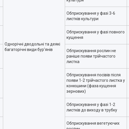
культури
Обприскування у фазі 3-6
листків культури
Обприскування у фазі повного
кущення
Однорічні дводольні та деякі
багаторічні види бур'янів
Обприскування рослин не
раніше появи трійчастого
листка
Обприскування посівів після
появи 1-2 трійчастого листка у
конюшини (фаза кущення
зернових)
Обприскування у фазі 1-2
листків до виходу в трубку
Обприскування вегетуючих
рослин