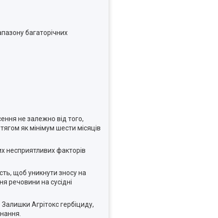
іапазону багаторічних
ення не залежно від того,
тягом як мінімум шести місяців
чих несприятливих факторів
сть, щоб уникнути зносу на
ня речовини на сусідні
 Залишки Агрітокс гербіциду,
днання.