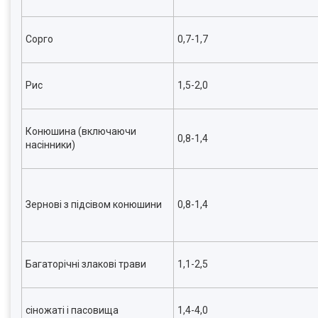
Сорго
0,7-1,7
Рис
1,5-2,0
Конюшина (включаючи
0,8-1,4
насінники)
Зернові з підсівом конюшини
0,8-1,4
Багаторічні злакові трави
1,1-2,5
сіножаті і пасовища
1,4-4,0