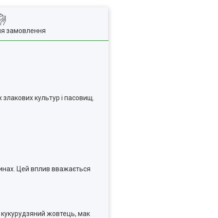
ля замовлення
х злакових культур і пасовищ.
нинах. Цей вплив вважається
и кукурудзяний жовтець, мак