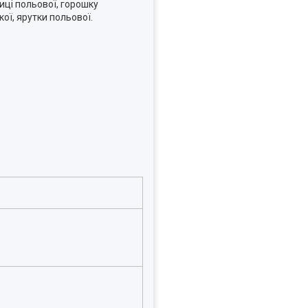
иці польової, горошку
ої, ярyтки польової.