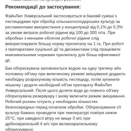
Рекомендації до застосування:
ФайнЛип Універсальний застосовується в баковій суміші з
пестицидами при обробці сільськогосподарських культур за
регламентами використання у концентрації від 0,1% до 0,3%
за умови витрати робочої рідини від 100 до 300 л/га. При
обробках з меншим обсягом робочої рідини слід
використовувати більшу норму прилипалу на 1 га. При роботі
з препаратами суцільної дії та десикантами слід працювати
максимальними нормами прилипалу для більш ефективної
дії.
Бак обприскувача заповнюється водою на одну третину або
половину об'єму при включеному режимі змішування додають
необхідну розрахункову кількість пестициду, потім зупинити
мішалку і додати необхідний об'єм препарату ФайнЛип
Універсальний. Після цього долити води до повного об'єму
обприскувача резервуару і знову включити режим змішування.
Робочий розчин готують у необхідних кількостях
безпосередньо перед початком обробки. Обприскування с/г
культур бажано проводити при температурі повітря нижче
25°С, при швидкості вітру не вище 3 м/с при
дрібнокрапельній 4 м/с при великокрапельному
обприскуванні.