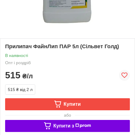
Прилипач ФайнЛип ПАР 5л (Сільвет Голд)
В наявності
Опт і роздріб
515
₴/л
515 ₴
від 2 л
Купити
або
Купити з