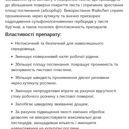
до збільшення поверхні покриття листа і спричиняє зростання
площі поглинання (абсорбції). Використання ФайнЛип сприяє
проникненню через кутикулу та значно прискорює
надходження сульфонілсечовинних гербіцидів у листя
бур'янів, а також посилює фітотоксичність препаратів.
Властивості препарату:
Нетоксичний та безпечний для навколишнього
середовища;
Зменшує поверхневий натяг робочої рідини;
Збільшує площу поглинання, покращує проникність та
змочуваність листової пластини;
Збільшує швидкість проникнення діючої речовини
через кутикулу рослини;
Зменшує непродуктивні втрати за рахунок відсутності
стоку робочого розчину з листової поверхні;
Запобігає швидкому змиванню дощем;
За рахунок підвищення якості хімічних обробок
дозволяє не використовувати максимальні дози
пестицидів, заощадивши кількість і зменшити
навантаження на культурні рослини.