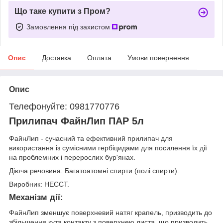
Що таке купити з Пром?
Замовлення під захистом
Опис
Доставка
Оплата
Умови повернення
Опис
Телефонуйте: 0981770776
Прилипач ФайнЛип ПАР 5л
ФайнЛип - сучасний та ефективний прилипач для
використання із сумісними гербіцидами для посилення їх дії
на проблемних і перерослих бур'янах.
Діюча речовина: Багатоатомні спирти (полі спирти).
Виробник: НЕССТ.
Механізм дії:
ФайнЛип зменшує поверхневий натяг крапель, призводить до
збільшення кута контакту з поверхнею листа, що призводить