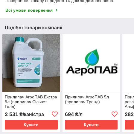
Повернення товару впродовж 14 днів за домовленістю
Всі умови повернення
Подібні товари компанії
Прилипач АгроПАВ Екстра
Прилипач АгроПАВ 5л
При
5л (прилипач Сільвет
(прилипач Тренд)
розл
Голд)
Аль
2 531
694
282
₴/каністра
₴/л
Купити
Купити