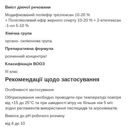
Вміст діючої речовини
Модифікований поліефір трісілоксан 10-20 %
+ Полігліколевий ефір жирного спирту 10-20 % + 2-етилгексан
-1-ол 5-10 %
Хімічна група
органо- силіконова група
Препаративна формула
розчинний концентрат
Класифікація ВООЗ
III клас
Рекомендації щодо застосування
Особливості застосування
Обприскування необхідно проводити при температурі повітря
від +15 до 25°С та при швидкості вітру не більше ніж 5 м/с
згідно регламентів використання пестицидів та агрохімікатів.
Вимоги до рН робочого розчину
від 4 до 10