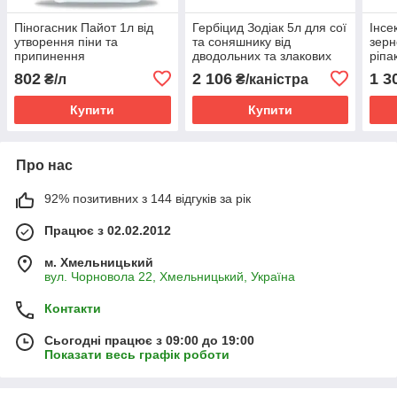
Піногасник Пайот 1л від
Гербіцид Зодіак 5л для сої
Інсе
утворення піни та
та соняшнику від
зерн
припинення
дводольних та злакових
ріпак
піноутворення
бур’янів ( імазамокс, 40 г/
квіт
802
2 106
1 3
₴/л
₴/каністра
л)
мухи
Купити
Купити
Про нас
92% позитивних з 144 відгуків за рік
Працює з 02.02.2012
м. Хмельницький
вул. Чорновола 22, Хмельницький, Україна
Контакти
Сьогодні працює з 09:00 до 19:00
Показати весь графік роботи