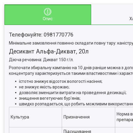
Опис
Х
Телефонуйте: 0981770776
Мінімальне замовлення повинно складати повну тару: каністру,
Десикант Альфа-Дикват, 20л
Діюча речовина: Дикват 150 г/л.
Розпочати збиральну кампанію на 10 днів раніше можна з до
концентрату характеризується такими властивостями і харак
істотно знижує відсоток вологості насіння;
не знижує якість врожаю;
дозволяє зменшити витрати на проведення десикації;
знищення вегетуючих бур'янів;
швидко розпадається, що робить можливим використання
Норма в
Культура
Призначення
препарат
Підсушування