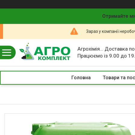
Отримайте ми
Зараз у компанії неробо
Агрохімія... Доставка по
Працюємо із 9.00 до 19
Головна
Товари та по