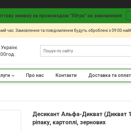
ттєву знижку за промокодом "50грн" на замовлення
чий час. Замовлення та повідомлення будуть оброблені з 09:00 най
 Україні.
.00год.
слуги
Про нас
Контакти
Доставка та опла
Десикант Альфа-Дикват (Дикват 150
ріпаку, картоплі, зернових