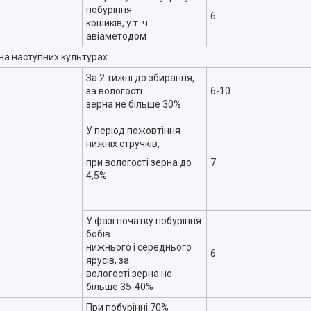
побуріння
6
кошиків, у т. ч.
авіаметодом
на наступних культурах
За 2 тижні до збирання,
за вологості
6-10
зерна не більше 30%
У період пожовтіння
нижніх стручків,
при вологості зерна до
7
4,5%
У фазі початку побуріння
бобів
нижнього і середнього
6
ярусів, за
вологості зерна не
більше 35-40%
При побурінні 70%