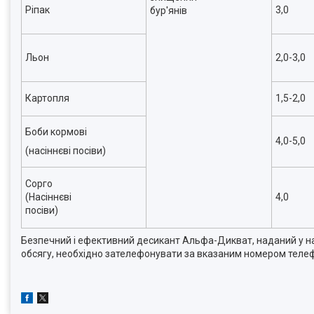
Ріпак
3,0
бур'янів
Льон
2,0-3,0
Картопля
1,5-2,0
Боби кормові
4,0-5,0
(насіннєві посіви)
Сорго
(Насіннєві
4,0
посіви)
Безпечний і ефективний десикант Альфа-Дикват, наданий у нас
обсягу, необхідно зателефонувати за вказаним номером телефо