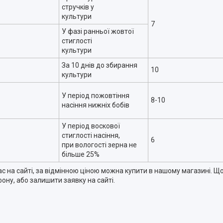
стручків у
культури
7
У фазі ранньої жовтої
стиглості
культури
За 10 днів до збирання
10
культури
У період пожовтіння
8-10
насіння нижніх бобів
У період воскової
стиглості насіння,
6
при вологості зерна не
більше 25%
 на сайті, за відмінною ціною можна купити в нашому магазині. Що
ну, або залишити заявку на сайті.