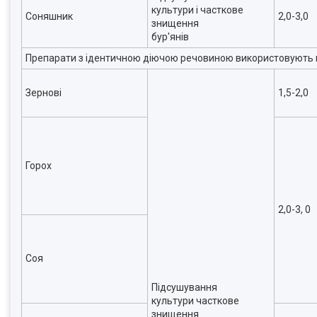
культури і часткове
Соняшник
2,0-3,0
знищення
бур'янів
Препарати з ідентичною діючою речовиною використовують 
Зернові
1,5-2,0
Горох
2,0-3, 0
Соя
Підсушування
культури часткове
знищення