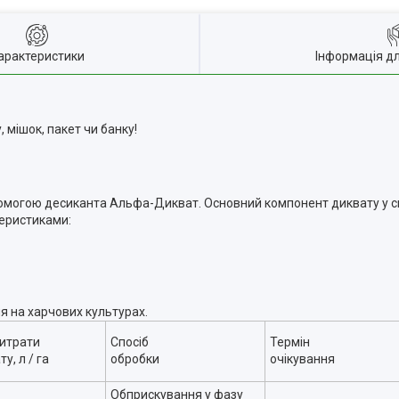
арактеристики
Інформація д
 мішок, пакет чи банку!
помогою десиканта Альфа-Дикват. Основний компонент диквату у 
теристиками:
 на харчових культурах.
итрати
Спосіб
Термін
у, л / га
обробки
очікування
Обприскування у фазу