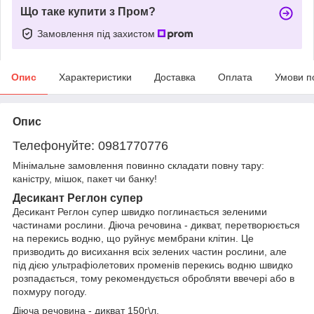
Що таке купити з Пром?
Замовлення під захистом
Опис
Характеристики
Доставка
Оплата
Умови п
Опис
Телефонуйте: 0981770776
Мінімальне замовлення повинно складати повну тару:
каністру, мішок, пакет чи банку!
Десикант Реглон супер
Десикант Реглон супер швидко поглинається зеленими
частинами рослини. Діюча речовина - дикват, перетворюється
на перекись водню, що руйнує мембрани клітин. Це
призводить до висихання всіх зелених частин рослини, але
під дією ультрафіолетових променів перекись водню швидко
розпадається, тому рекомендується обробляти ввечері або в
похмуру погоду.
Діюча речовина - дикват 150г\л.