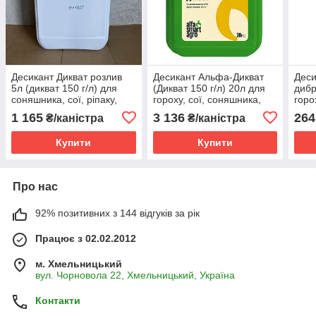
Десикант Дикват розлив
Десикант Альфа-Дикват
Деси
5л (дикват 150 г/л) для
(Дикват 150 г/л) 20л для
дибр
соняшника, сої, ріпаку,
гороху, сої, соняшника,
горо
гороху, картоплі
ріпаку, картоплі, зернових
ріпа
1 165
3 136
264
₴/каністра
₴/каністра
Купити
Купити
Про нас
92% позитивних з 144 відгуків за рік
Працює з 02.02.2012
м. Хмельницький
вул. Чорновола 22, Хмельницький, Україна
Контакти