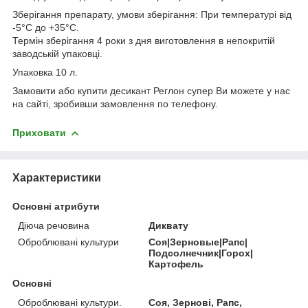
Зберігання препарату, умови зберігання: При температурі від
-5°С до +35°С.
Термін зберігання 4 роки з дня виготовлення в непокритій
заводській упаковці.
Упаковка 10 л.
Замовити або купити десикант Реглон супер Ви можете у нас
на сайті, зробивши замовлення по телефону.
Приховати
Характеристики
Основні атрибути
Діюча речовина
Диквату
Оброблювані культури
Соя|Зерновые|Рапс|
Подсолнечник|Горох|
Картофель
Основні
Оброблювані культури.
Соя, Зернові, Рапс,