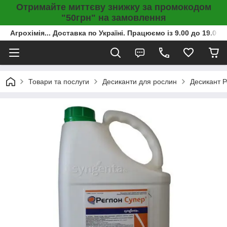
Отримайте миттєву знижку за промокодом
"50грн" на замовлення
Агрохімія... Доставка по Україні. Працюємо із 9.00 до 19.00г
Товари та послуги
Десиканти для рослин
Десикант Р