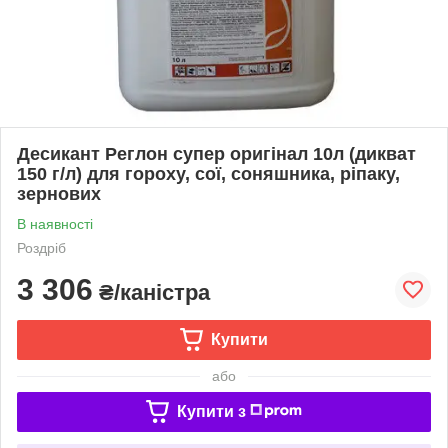
Десикант Реглон супер оригінал 10л (дикват
150 г/л) для гороху, сої, соняшника, ріпаку,
зернових
В наявності
Роздріб
3 306
₴/каністра
Купити
або
Купити з