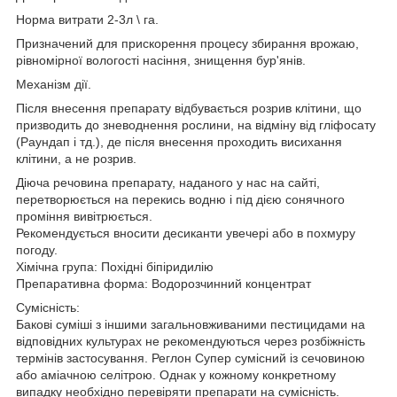
Норма витрати 2-3л \ га.
Призначений для прискорення процесу збирання врожаю,
рівномірної вологості насіння, знищення бур'янів.
Механізм дії.
Після внесення препарату відбувається розрив клітини, що
призводить до зневоднення рослини, на відміну від гліфосату
(Раундап і тд.), де після внесення проходить висихання
клітини, а не розрив.
Діюча речовина препарату, наданого у нас на сайті,
перетворюється на перекись водню і під дією сонячного
проміння вивітрюється.
Рекомендується вносити десиканти увечері або в похмуру
погоду.
Хімічна група: Похідні біпіридилію
Препаративна форма: Водорозчинний концентрат
Сумісність:
Бакові суміші з іншими загальновживаними пестицидами на
відповідних культурах не рекомендуються через розбіжність
термінів застосування. Реглон Супер сумісний із сечовиною
або аміачною селітрою. Однак у кожному конкретному
випадку необхідно перевіряти препарати на сумісність.