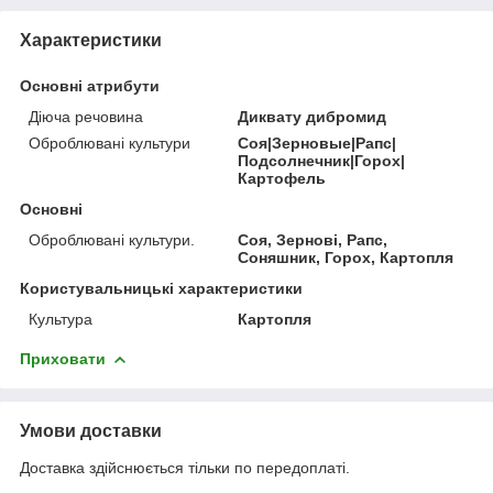
Характеристики
Основні атрибути
Діюча речовина
Диквату дибромид
Оброблювані культури
Соя|Зерновые|Рапс|
Подсолнечник|Горох|
Картофель
Основні
Оброблювані культури.
Соя, Зернові, Рапс,
Соняшник, Горох, Картопля
Користувальницькі характеристики
Культура
Картопля
Приховати
Умови доставки
Доставка здійснюється тільки по передоплаті.