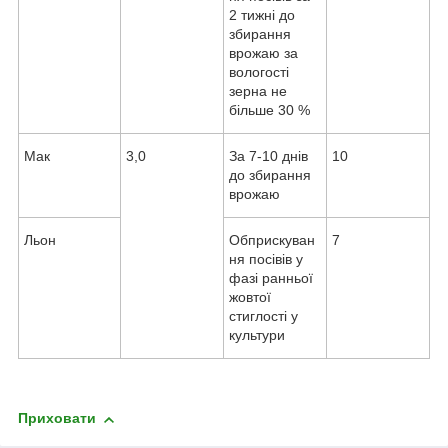
2 тижні до
збирання
врожаю за
вологості
зерна не
більше 30 %
Мак
3,0
За 7-10 днів
10
до збирання
врожаю
Льон
Обприскуван
7
ня посівів у
фазі ранньої
жовтої
стиглості у
культури
Приховати