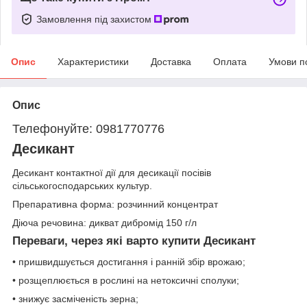
Замовлення під захистом
Опис
Характеристики
Доставка
Оплата
Умови п
Опис
Телефонуйте: 0981770776
Десикант
Десикант контактної дії для десикації посівів
сільськогосподарських культур.
Препаративна форма: розчинний концентрат
Дiюча речовина: дикват дибромід 150 г/л
Переваги, через які варто купити Десикант
• пришвидшується достигання і ранній збір врожаю;
• розщеплюється в рослині на нетоксичні сполуки;
• знижує засміченість зерна;