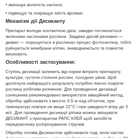
• зменшує вологість насіння;
• підвищує та покращує якість врожаю.
Механiзм дії Десиканту
Препарат володіє контактною дією, швидко поглинається
зеленими частинами рослини. Завдяки діючій речовині —
дикват — порушується в рослинах процес фотосинтезу, тобто
руйнуються мембрани клітин, зневоднюються та повністю
висихають.
Особливостi застосування:
Ступінь десикації залежить від норми витрати препарату,
культури, густоти стояння рослин, погодних умов. Щоб
досягнути найкращого результату потрібно якісно покрити
рослину робочим розчином. Для проведення десикації
соняшника рекомендовано використати авіаційний метод,
обробку здійснювати з висоти 3-5 м над об’єктом, при
температурі повітря не вище 22°С і при швидкості вітру до 3
м/с. Для проведення десикації ріпака можна змішувати
ДЕСИКАНТ з препаратом РАПС КЛЕЙ щоб запобігти
передчасному розтріскуванню стручків.
Обробку посівів Десикантом здійснювати тоді, коли настає