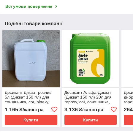
Всі умови повернення
Подібні товари компанії
Десикант Дикват розлив
Десикант Альфа-Дикват
Деси
5л (дикват 150 г/л) для
(Дикват 150 г/л) 20л для
дибр
соняшника, сої, ріпаку,
гороху, сої, соняшника,
горо
гороху, картоплі
ріпаку, картоплі, зернових
ріпа
1 165
3 136
264
₴/каністра
₴/каністра
Купити
Купити