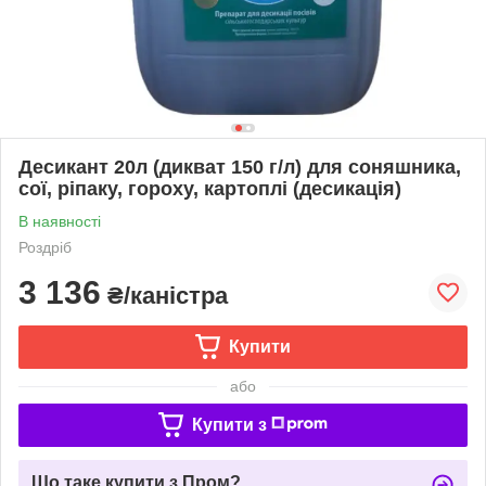
Десикант 20л (дикват 150 г/л) для соняшника,
сої, ріпаку, гороху, картоплі (десикація)
В наявності
Роздріб
3 136
₴/каністра
Купити
або
Купити з
Що таке купити з Пром?