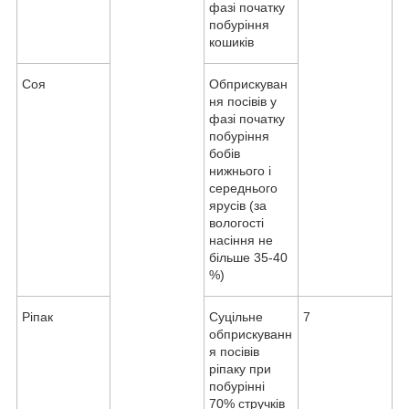
фазі початку
побуріння
кошиків
Соя
Обприскуван
ня посівів у
фазі початку
побуріння
бобів
нижнього і
середнього
ярусів (за
вологості
насіння не
більше 35-40
%)
Ріпак
Суцільне
7
обприскуванн
я посівів
ріпаку при
побурінні
70% стручків