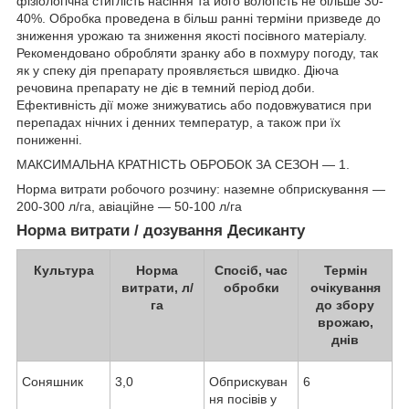
фізіологічна стиглість насіння та його вологість не більше 30-
40%. Обробка проведена в більш ранні терміни призведе до
зниження урожаю та зниження якості посівного матеріалу.
Рекомендовано обробляти зранку або в похмуру погоду, так
як у спеку дія препарату проявляється швидко. Діюча
речовина препарату не діє в темний період доби.
Ефективність дії може знижуватись або подовжуватися при
перепадах нічних і денних температур, а також при їх
пониженні.
МАКСИМАЛЬНА КРАТНІСТЬ ОБРОБОК ЗА СЕЗОН — 1.
Норма витрати робочого розчину: наземне обприскування —
200-300 л/га, авіаційне — 50-100 л/га
Норма витрати / дозування Десиканту
Культура
Норма
Спосіб, час
Термін
витрати, л/
обробки
очікування
га
до збору
врожаю,
днів
Соняшник
3,0
Обприскуван
6
ня посівів у