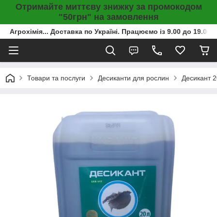
Отримайте миттєву знижку за промокодом
"50грн" на замовлення
Агрохімія... Доставка по Україні. Працюємо із 9.00 до 19.00г
Товари та послуги
Десиканти для рослин
Десикант 20