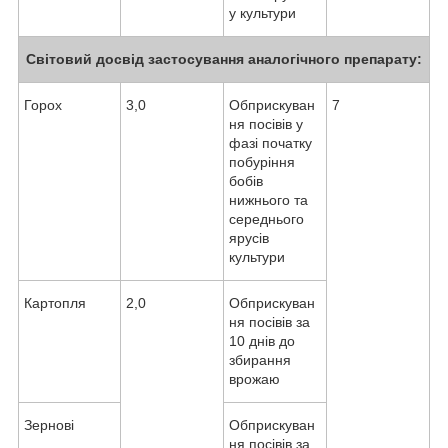
у культури
Світовий досвід застосування аналогічного препарату:
Горох
3,0
Обприскуван
7
ня посівів у
фазі початку
побуріння
бобів
нижнього та
середнього
ярусів
культури
Картопля
2,0
Обприскуван
ня посівів за
10 днів до
збирання
врожаю
Зернові
Обприскуван
ня посівів за