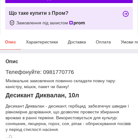
Що таке купити з Пром?
Замовлення під захистом
Опис
Характеристики
Доставка
Оплата
Умови п
Опис
Телефонуйте: 0981770776
Мінімальне замовлення повинно складати повну тару:
каністру, мішок, пакет чи банку!
Десикант Диквалан, 10л
Десикант Диквалан - десикант, гербіцид забезпечує швидке і
рівномірне дозрівання, що дозволяє провести збирання
врожаю в ранні терміни. Використовується для культур:
соняшник, люцерна, горох, соя, ріпак - обприскування посівів
у період стиглості насіння.