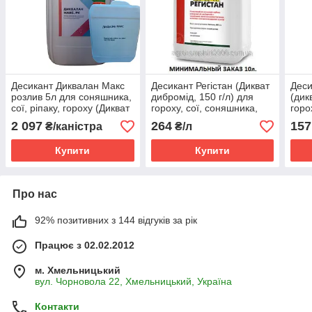
Десикант Диквалан Макс
Десикант Регістан (Дикват
Деси
розлив 5л для соняшника,
дибромід, 150 г/л) для
(дик
сої, ріпаку, гороху (Дикват
гороху, сої, соняшника,
горо
дибромід, 374 г/л)
ріпаку, картоплі, зернових
ріпа
2 097
264
157
₴/каністра
₴/л
Купити
Купити
Про нас
92% позитивних з 144 відгуків за рік
Працює з 02.02.2012
м. Хмельницький
вул. Чорновола 22, Хмельницький, Україна
Контакти