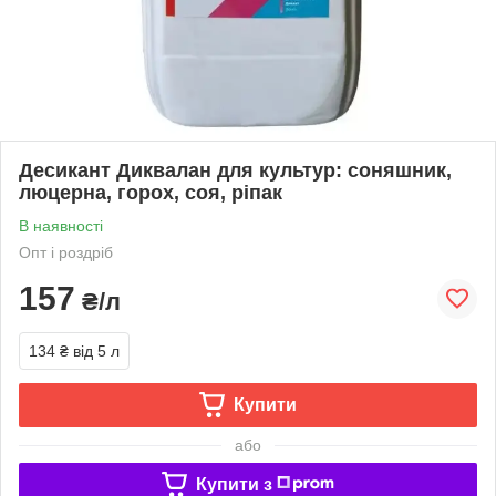
Десикант Диквалан для культур: соняшник,
люцерна, горох, соя, ріпак
В наявності
Опт і роздріб
157
₴/л
134 ₴
від 5 л
Купити
або
Купити з