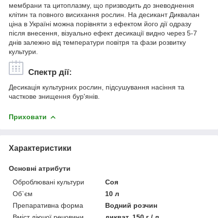
мембрани та цитоплазму, що призводить до зневоднення
клітин та повного висихання рослин. На десикант Диквалан
ціна в Україні можна порівняти з ефектом його дії одразу
після внесення, візуально ефект десикації видно через 5-7
днів залежно від температури повітря та фази розвитку
культури.
Спектр дії:
Десикація культурних рослин, підсушування насіння та
часткове знищення бур'янів.
Приховати
Характеристики
Основні атрибути
Оброблювані культури
Соя
Об`єм
10 л
Препаративна форма
Водний розчин
Вміст діючої речовини
дикват, 150 г / л