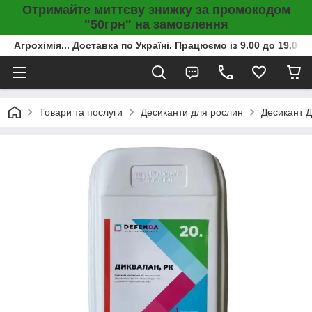
Отримайте миттєву знижку за промокодом
"50грн" на замовлення
Агрохімія... Доставка по Україні. Працюємо із 9.00 до 19.00г
Товари та послуги
Десиканти для рослин
Десикант Д