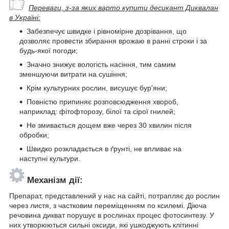
Переваги, з-за яких варто купити десикант Диквалан
в Україні:
Забезпечує швидке і рівномірне дозрівання, що
дозволяє провести збирання врожаю в ранні строки і за
будь-якої погоди;
Значно знижує вологість насіння, тим самим
зменшуючи витрати на сушіння;
Крім культурних рослин, висушує бур'яни;
Повністю припиняє розповсюдження хвороб,
наприклад: фітофторозу, білої та сірої гнилей;
Не змивається дощем вже через 30 хвилин після
обробки;
Швидко розкладається в ґрунті, не впливає на
наступні культури.
Механізм дії:
Препарат, представлений у нас на сайті, потрапляє до рослин
через листя, з частковим переміщенням по ксилемі. Діюча
речовина дикват порушує в рослинах процес фотосинтезу. У
них утворюються сильні оксиди, які ушкоджують клітинні