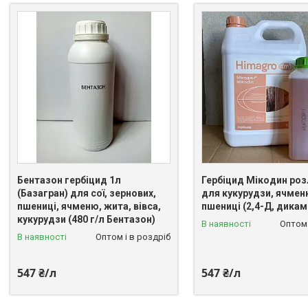
Бентазон гербіцид 1л
Гербіцид Мікодин роз
(Базагран) для сої, зернових,
для кукурудзи, ячмен
пшениці, ячменю, жита, вівса,
пшениці (2,4-Д, дикам
кукурудзи (480 г/л Бентазон)
В наявності
Оптом 
В наявності
Оптом і в роздріб
547 ₴/л
547 ₴/л