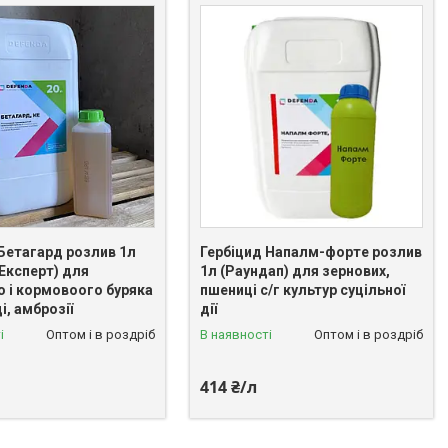
 Бетагард розлив 1л
Гербіцид Напалм-форте розлив
Експерт) для
1л (Раундап) для зернових,
о і кормовоого буряка
пшениці с/г культур суцільної
і, амброзії
дії
і
Оптом і в роздріб
В наявності
Оптом і в роздріб
414 ₴/л