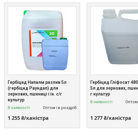
Гербіцид Напалм разлив 5л
Гербіцид Гліфосат 480
(гербіцид Раундап) для
5л для зернових, пшениц
зернових, пшениці і ін. с/г
г культур
культур
В наявності
Оптом 
В наявності
Оптом і в роздріб
1 255 ₴/каністра
1 277 ₴/каністра