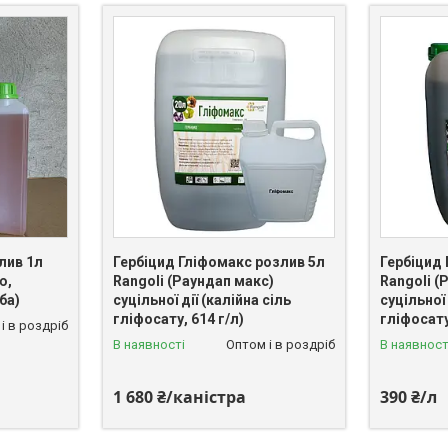
лив 1л
Гербіцид Гліфомакс розлив 5л
Гербіцид
ю,
Rangoli (Раундап макс)
Rangoli (
ба)
суцільної дії (калійна сіль
суцільної 
гліфосату, 614 г/л)
гліфосату
і в роздріб
В наявності
Оптом і в роздріб
В наявност
1 680 ₴/каністра
390 ₴/л