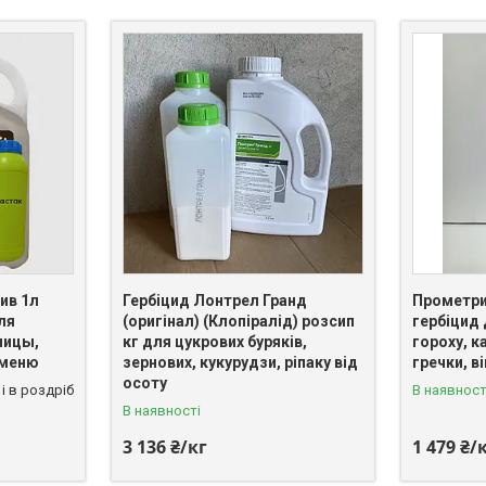
ив 1л
Гербіцид Лонтрел Гранд
Прометри
ля
(оригінал) (Клопіралід) розсип
гербіцид 
ницы,
кг для цукрових буряків,
гороху, к
чменю
зернових, кукурудзи, ріпаку від
гречки, в
осоту
і в роздріб
В наявност
В наявності
3 136 ₴/кг
1 479 ₴/