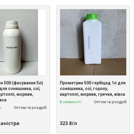
н 500 (фасування 5л)
Прометрин 500 гербіцид 1л для
для соняшника, сої,
соняшника, сої, гороху,
артоплі, моркви,
картоплі, моркви, гречки, вівса
івса
В наявності
Оптом і в роздріб
і
Оптом і в роздріб
каністра
323 ₴/л