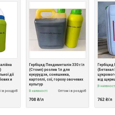
калійна
Гербіцид Пендиметалін 330 г/л
Гербіцид
)
(Стомп) розлив 1л для
(Бетанал 
ьної дії
кукурудзи, соняшника,
цукровог
бових и
картоплі, сої, гороху овочевих
від щириц
культур
В наявност
і в роздріб
В наявності
Оптом і в роздріб
708 ₴/л
762 ₴/л