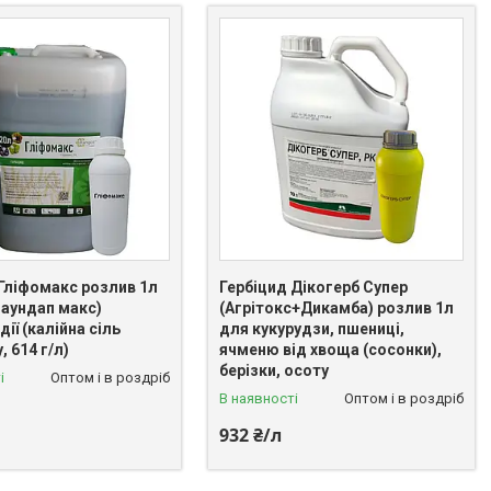
 Гліфомакс розлив 1л
Гербіцид Дікогерб Супер
Раундап макс)
(Агрітокс+Дикамба) розлив 1л
дії (калійна сіль
для кукурудзи, пшениці,
, 614 г/л)
ячменю від хвоща (сосонки),
берізки, осоту
і
Оптом і в роздріб
В наявності
Оптом і в роздріб
932 ₴/л