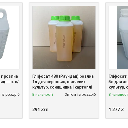
 г розлив
Гліфосат 480 (Раундап) розлив
Гліфосат 
і і ін. с/
1л для зернових, овочевих
5л для зе
культур, соняшника і картоплі
культур, 
і в роздріб
В наявності
Оптом і в роздріб
В наявност
291 ₴/л
1 277 ₴