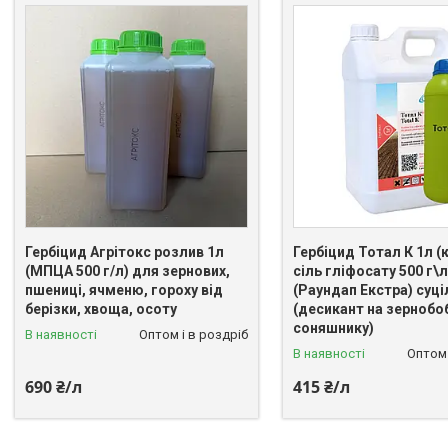
Гербіцид Агрітокс розлив 1л
Гербіцид Тотал К 1л (
(МПЦА 500 г/л) для зернових,
сіль гліфосату 500 г\л
пшениці, ячменю, гороху від
(Раундап Екстра) суціл
берізки, хвоща, осоту
(десикант на зернобо
соняшнику)
В наявності
Оптом і в роздріб
В наявності
Оптом 
690 ₴/л
415 ₴/л