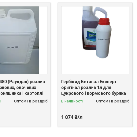
480 (Раундап) розлив
Гербіцид Бетанал Експерт
рнових, овочевих
оригінал розлив 1л для
соняшника і картоплі
цукрового і кормового буряка
і
Оптом і в роздріб
В наявності
Оптом і в роздріб
1 074 ₴/л