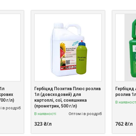
1л
Гербіцид Позитив Плюс розлив
Гербіцид
крових
1л (довсходовий) для
розлив 1л
00 г/л)
картоплі, сої, соняшника
В наявност
(прометрин, 500 г/л)
і в роздріб
В наявності
Оптом і в роздріб
323 ₴/л
762 ₴/л