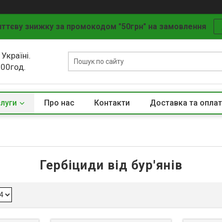
ттєву знижку за промокодом "50грн" на замовлення
 Україні.
.00год.
слуги
Про нас
Контакти
Доставка та опла
Гербіциди від бур'янів