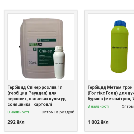
Гербіцид Спінер розлив 1л
Гербіцид Метамітрон 
(гербіцид Раундап) для
(Голтікс Голд) для цу
зернових, овочевих культур,
буряків (метамітрон, 7
соняшника і картоплі
В наявності
Оптом 
В наявності
Оптом і в роздріб
292 ₴/л
1 002 ₴/л