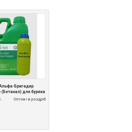
 Альфа-Бригадир
 (Бетанал) для буряка
і
Оптом і в роздріб