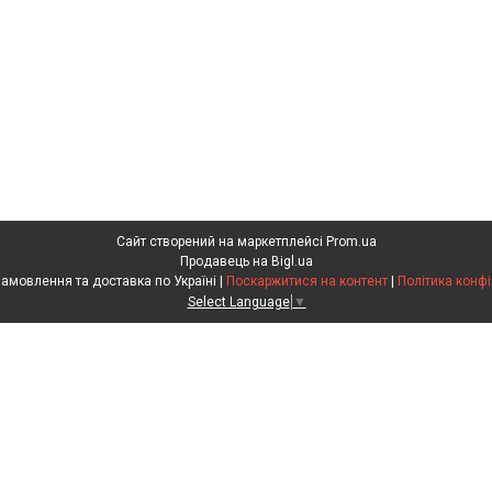
Сайт створений на маркетплейсі
Prom.ua
Продавець на Bigl.ua
Агрохімія. Замовлення та доставка по Україні |
Поскаржитися на контент
|
Політика конфі
Select Language
▼