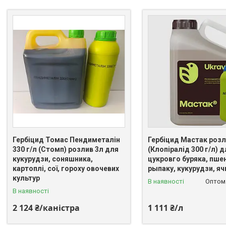
Гербіцид Томас Пендиметалін
Гербіцид Мастак розл
330 г/л (Стомп) розлив 3л для
(Клопіралід 300 г/л) д
кукурудзи, соняшника,
цукровго буряка, пше
картоплі, сої, гороху овочевих
рыпаку, кукурудзи, я
культур
В наявності
Оптом 
В наявності
2 124 ₴/каністра
1 111 ₴/л