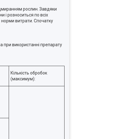
відмиранням рослин. Завдяки
и і розноситься по всіх
 і норми витрати. Спочатку
на при використанні препарату
Кількість обробок
(максимум):