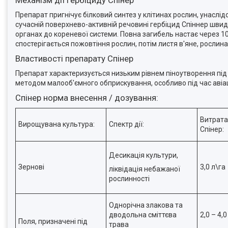
Механізм дії гербіциду Спінер
Препарат пригнічує білковий синтез у клітинах рослин, унаслі
сучасній поверхнево-активній речовині гербіцид Спіннер швидк
органах до кореневої системи. Повна загибель настає через 10-
спостерігається пожовтіння рослин, потім листя в'яне, рослина
Властивості препарату Спінер
Препарат характеризується низьким рівнем піноутворення під
методом малооб'ємного обприскування, особливо під час авіа
Спінер норма внесення / дозування:
Витрата
Вирощувана культура:
Спектр дії:
Спінер:
Десикація культури,
Зернові
3,0 л\га
ліквідація небажаної
рослинності
Однорічна злакова та
дводольна сміттєва
2,0 – 4,0
Поля, призначені під
трава