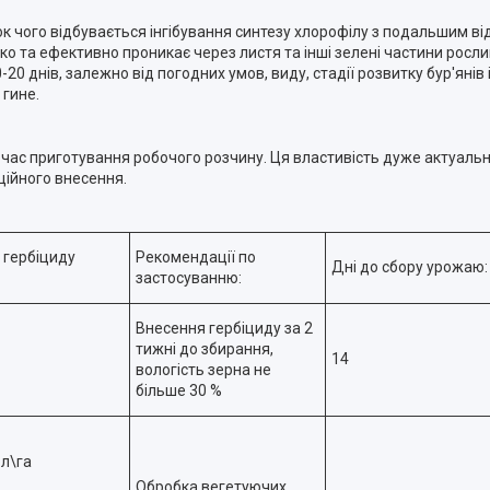
док чого відбувається інгібування синтезу хлорофілу з подальшим 
о та ефективно проникає через листя та інші зелені частини рослин
20 днів, залежно від погодних умов, виду, стадії розвитку бур'янів
 гине.
 час приготування робочого розчину. Ця властивість дуже актуаль
ційного внесення.
 гербіциду
Рекомендації по
Дні до сбору урожаю:
застосуванню:
Внесення гербіциду за 2
тижні до збирання,
14
вологість зерна не
більше 30 %
 л\га
Обробка вегетуючих