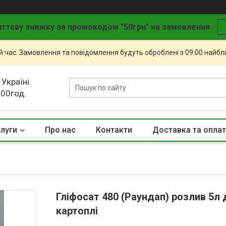
ттєву знижку за промокодом "50грн" на замовлення
й час. Замовлення та повідомлення будуть оброблені з 09:00 найбли
 Україні.
.00год.
слуги
Про нас
Контакти
Доставка та опла
Гліфосат 480 (Раундап) розлив 5л 
картоплі