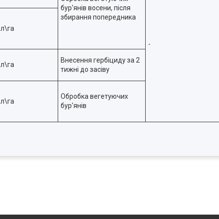
бур'янів восени, після
збирання попередника
 л\га
-
Внесення гербіциду за 2
 л\га
тижні до засіву
Обробка вегетуючих
 л\га
бур'янів