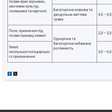
посіви ярих зернових,
овочевих культур,
Багаторічна злакова та
соняшника та картоплі
дводольна сміттєва
4,0 – 6,0
трава
Поля, призначені під
2,0 – 5,0
посіви пшениці озимої
Однорічна та
багаторічна небажана
Землі
рослинність
несільськогосподарсько
3,0 – 6,0
го призначення