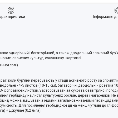
арактеристики
Інформація д
олює однорічний і багаторічний, а також дводольний злаковий бур
рнових, овочевих культур, соняшнику і картоплі.
інної солі)
т, коли бур'яни перебувають у стадії активного росту за сприятл
дольні - 4-5 листків (10-15 см), багаторічні дводольні - розетка 10
- х справжніх листків. Застосовувати за сухої та безвітряної погоди,
ння гербіциду на листя культурних рослин, дерев і чагарників. Не
ербіцид можна змішувати з іншими загальновживаними пестицидами 
місність. Для посилення гербіцидної дії на менш чутливі до гліфос
га) + Джуліан (0,2 л/га).