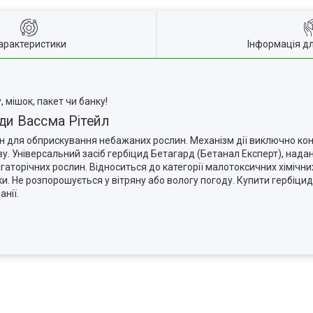
арактеристики
Інформація д
 мішок, пакет чи банку!
иди Вассма
Рітейл
н для обприскування небажаних рослин. Механізм дії виключно ко
у. Універсальний засіб гербіцид Бетагард (Бетанал Експерт), надан
агаторічних рослин. Відноситься до категорії малотоксичних хімічн
еки. Не розпорошується у вітряну або вологу погоду. Купити гербіци
нії.