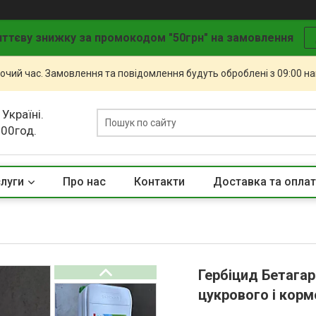
ттєву знижку за промокодом "50грн" на замовлення
бочий час. Замовлення та повідомлення будуть оброблені з 09:00 н
 Україні.
.00год.
слуги
Про нас
Контакти
Доставка та опла
Гербіцид Бетагар
цукрового і корм