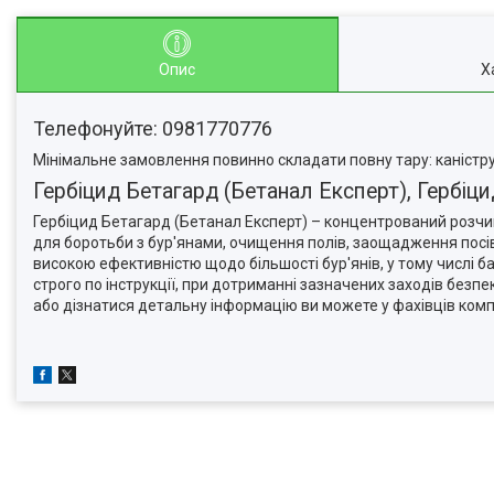
Опис
Х
Телефонуйте: 0981770776
Мінімальне замовлення повинно складати повну тару: каністру,
Гербіцид Бетагард (Бетанал Експерт), Гербіц
Гербіцид Бетагард (Бетанал Експерт) – концентрований розчи
для боротьби з бур'янами, очищення полів, заощадження посів
високою ефективністю щодо більшості бур'янів, у тому числі б
строго по інструкції, при дотриманні зазначених заходів безп
або дізнатися детальну інформацію ви можете у фахівців компа