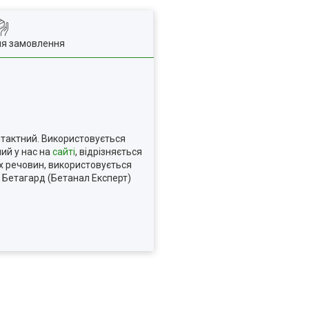
ля замовлення
нтактний. Використовується
ий у нас на
сайті
, відрізняється
их речовин, використовується
д Бетагард (Бетанал Експерт)