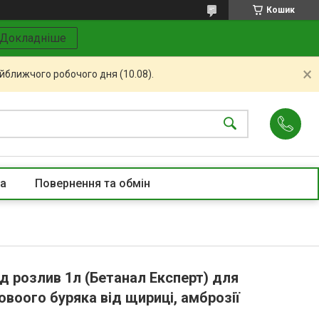
Кошик
Докладніше
айближчого робочого дня (10.08).
та
Повернення та обмін
д розлив 1л (Бетанал Експерт) для
овоого буряка від щириці, амброзії