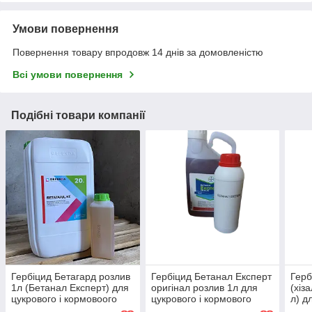
Умови повернення
Повернення товару впродовж 14 днів за домовленістю
Всі умови повернення
Подібні товари компанії
Гербіцид Бетагард розлив
Гербіцид Бетанал Експерт
Герб
1л (Бетанал Експерт) для
оригінал розлив 1л для
(хіз
цукрового і кормовоого
цукрового і кормового
л) д
буряка від щириці,
буряка
соня