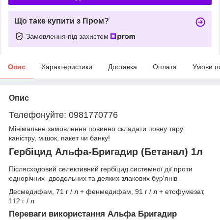
Що таке купити з Пром?
Замовлення під захистом
Опис
Характеристики
Доставка
Оплата
Умови п
Опис
Телефонуйте: 0981770776
Мінімальне замовлення повинно складати повну тару:
каністру, мішок, пакет чи банку!
Гербіцид Альфа-Бригадир (Бетанал) 1л
Післясходовий селективний гербіцид системної дії проти
однорічних дводольних та деяких злакових бур'янів
Десмедифам, 71 г / л + фенмедифам, 91 г / л + етофумезат,
112 г / л
Переваги використання
Альфа Бригадир