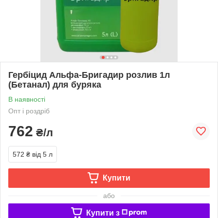
Гербіцид Альфа-Бригадир розлив 1л
(Бетанал) для буряка
В наявності
Опт і роздріб
762
₴/л
572 ₴
від 5 л
Купити
або
Купити з