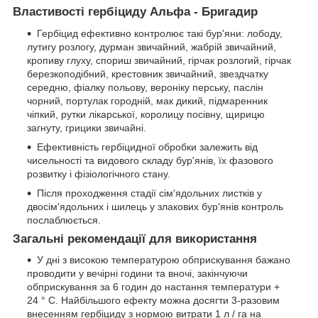
Властивості гербіциду
Альфа - Бригадир
Гербіцид ефективно контролює такі бур'яни: лободу,
лутигу розлогу, дурман звичайний, жабрій звичайний,
кропиву глуху, спориш звичайний, гірчак розлогий, гірчак
березкоподібний, крестовник звичайний, звездчатку
середню, фіалку польову, вероніку перську, паслін
чорний, портулак городній, мак дикий, підмаренник
чіпкий, рутки лікарської, королицу посівну, щирицю
загнуту, грицики звичайні.
Ефективність гербіцидної обробки залежить від
чисельності та видового складу бур'янів, їх фазового
розвитку і фізіологічного стану.
Після проходження стадії сім'ядольних листків у
двосім'ядольних і шилець у злакових бур'янів контроль
послаблюється.
Загальні рекомендації для використання
У дні з високою температурою обприскування бажано
проводити у вечірні години та вночі, закінчуючи
обприскування за 6 годин до настання температури +
24 ° C. Найбільшого ефекту можна досягти 3-разовим
внесенням гербіциду з нормою витрати 1 л / га на