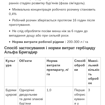
ранніх стадіях розвитку бур'янів (фаза сім'ядоль).
Мінімальна концентрація робочого розчину становить
0,4%
Робочий розчин зберігається протягом 16 годин після
приготування.
Не слід обробляти посіви менш ніж за 6 годин до
випадання дощу або при сильній роси.
Норма витрати робочої рідини :
200-300 л / га
Спосіб застосування і норми витрат гербіциду
Альфа Бригадир
Культ
Об'єкти
Норма
Спосіб
Максі-
ура
витрати
оброб
льний
препарату, л/
ки
кількіс
га
ть
оброб
ок
Буряки
Однорічні
1,0
Перше
3
цукрові
дводольнве
обприс
та деякі злакові
куванн
бур'яни
я у