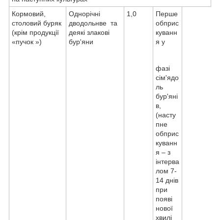
Кормовий,
Однорічні
1,0
Перше
столовий буряк
дводольнве та
обприс
(крім продукції
деякі злакові
куванн
«пучок »)
бур'яни
я у
фазі
сім'ядо
ль
бур'яні
в,
(насту
пне
обприс
куванн
я – з
інтерва
лом 7-
14 днів
при
появі
нової
хвилі