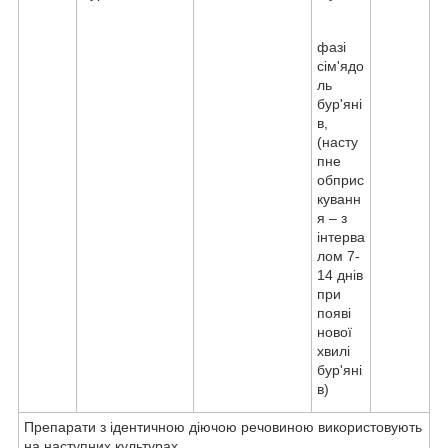
фазі
сім'ядо
ль
бур'яні
в,
(насту
пне
обприс
куванн
я – з
інтерва
лом 7-
14 днів
при
появі
нової
хвилі
бур'яні
в)
Препарати з ідентичною діючою речовиною використовують
на наступних культурах