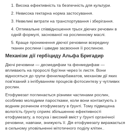
Висока ефективність та безпечність для культури.
Невисока гектарна норма застосування.
Невеликі витрати на транспортування і зберігання.
Оптимальне співвідношення трьох діючих речовин в
одній формулі, заснованої на рослинному маслі.
Краще проникнення діючої речовини всередину
тканин рослини і швидке засвоєння її рослиною.
Механізм дії гербіциду
Альфа Бригадир
Діючі речовини — десмедифам та фенмедифам —
впливають на пророслі бур'яни через їх листя. Вони
відносяться до групи фенилкарбаматов, механізм дії яких
пов'язаний з інгібуванням процесів фотосинтезу у чутливих
рослин.
Етофумезат поглинається різними частинами рослин,
особливо молодими паростками, коли вони контактують з
водним розчином етофумезату в ґрунті. Тому підвищена
вологість ґрунту сприяє збільшенню ефективності
етофумезату, а посуха і високий вміст у ґрунті органічної
речовини, навпаки, знижують її. Дія етофумезату виражається
в сильному уповільненні мітотичного поділу клітин..