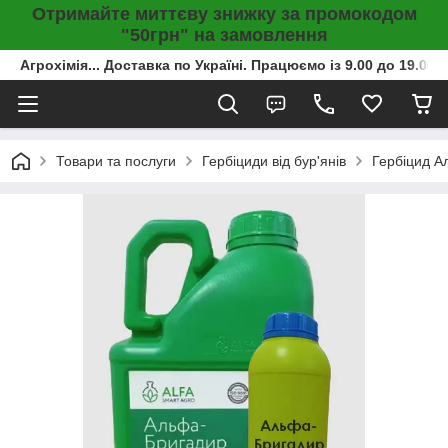
Отримайте миттєву знижку за промокодом
"50грн" на замовлення
Агрохімія... Доставка по Україні. Працюємо із 9.00 до 19.00г
Товари та послуги
Гербіциди від бур'янів
Гербіцид А