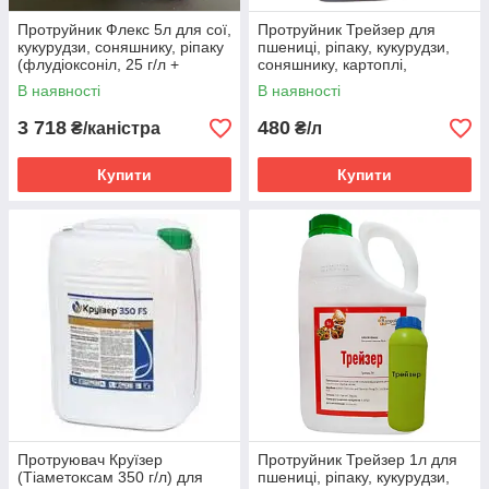
Протруйник Флекс 5л для сої,
Протруйник Трейзер для
кукурудзи, соняшнику, ріпаку
пшениці, ріпаку, кукурудзи,
(флудіоксоніл, 25 г/л +
соняшнику, картоплі,
металаксил – М, 10 г/л)
цукрових буряків
В наявності
В наявності
(Тіаметоксам)
3 718
480
₴/каністра
₴/л
Купити
Купити
Протруювач Круїзер
Протруйник Трейзер 1л для
(Тіаметоксам 350 г/л) для
пшениці, ріпаку, кукурудзи,