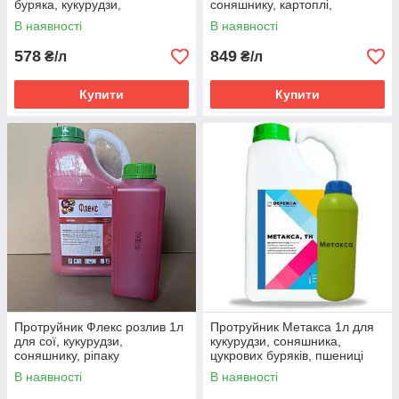
буряка, кукурудзи,
соняшнику, картоплі,
соняшника, ріпаку, картоплі,
цукрових буряків
В наявності
В наявності
пшениці
(Тіаметоксам)
578
849
₴/л
₴/л
Купити
Купити
Протруйник Флекс розлив 1л
Протруйник Метакса 1л для
для сої, кукурудзи,
кукурудзи, соняшника,
соняшнику, ріпаку
цукрових буряків, пшениці
(флудіоксоніл + металаксил –
озимої, сої (тіаметоксам, 350
В наявності
В наявності
М)
г/л)