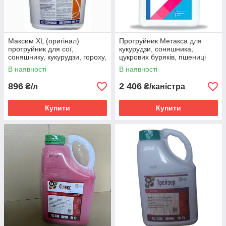
Максим ХL (оригінал)
Протруйник Метакса для
протруйник для сої,
кукурудзи, соняшника,
соняшнику, кукурудзи, гороху,
цукрових буряків, пшениці
парсу, цукрових буряків
озимої, сої (тіаметоксам, 350
В наявності
В наявності
г/л)
896
2 406
₴/л
₴/каністра
Купити
Купити