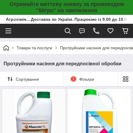
Отримайте миттєву знижку за промокодом
"50грн" на замовлення
Агрохімія... Доставка по Україні. Працюємо із 9.00 до 19.00г
Товари та послуги
Протруйники насіння для передпосів
Протруйники насіння для передпосівної обробки
Сортування
1
Фільтри