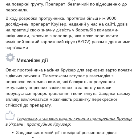
на поверхні грунту. Препарат безпечний по відношенню до
персоналу.
В ході розробки протруйника, протягом більш ніж 9000
досліджень, препарат Круїзер, наданий у нас на сайті, довів
на практиці свою значну дієвість у боротьбі з комахами-
шкідниками, включно з попелиць, яка може переносити
ячмінний жовтий карликовий вірус (BYDV) разом з дротяними
черв'яками.
Механізм дії
Опис протруйника насіння Круїзер для зернових варто почати
з діючих речовин. Тіаметоксам вступає у взаємодію з
нервовою системою комах, які блокують пересування
імпульсів у нервових закінченнях, з-за чого у комахи
порушується процес травлення і вони гинуть. Завдяки такому
впливу виключається можливість розвитку перехресної
стійкості до препарату.
Переваги, з-за яких варто купити протруйник Круїзер
в Україні | протруйник Круизер:
Завдяки системній дії і помірної розчинності діючі