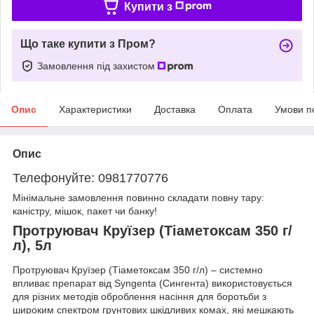
Купити з
Що таке купити з Пром?
Замовлення під захистом
Опис
Характеристики
Доставка
Оплата
Умови п
Опис
Телефонуйте: 0981770776
Мінімальне замовлення повинно складати повну тару:
каністру, мішок, пакет чи банку!
Протруювач Круїзер (Тіаметоксам 350 г/
л), 5л
Протруювач Круїзер (Тіаметоксам 350 г/л) – системно
впливає препарат від Syngеntа (Сингента) використовується
для різних методів оброблення насіння для боротьби з
широким спектром грунтових шкідливих комах, які мешкають