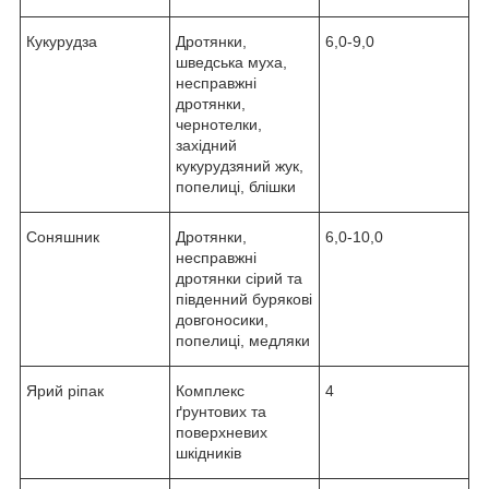
Кукурудза
Дротянки,
6,0-9,0
шведська муха,
несправжні
дротянки,
чернотелки,
західний
кукурудзяний жук,
попелиці, блішки
Соняшник
Дротянки,
6,0-10,0
несправжні
дротянки сірий та
південний бурякові
довгоносики,
попелиці, медляки
Ярий ріпак
Комплекс
4
ґрунтових та
поверхневих
шкідників