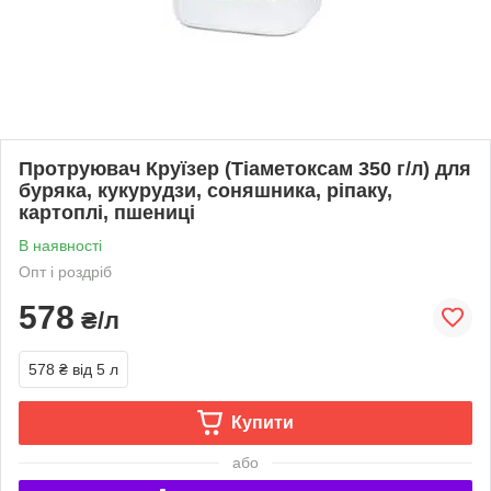
Протруювач Круїзер (Тіаметоксам 350 г/л) для
буряка, кукурудзи, соняшника, ріпаку,
картоплі, пшениці
В наявності
Опт і роздріб
578
₴/л
578 ₴
від 5 л
Купити
або