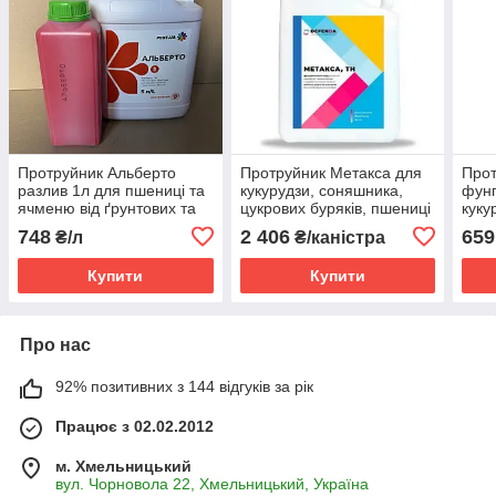
Протруйник Альберто
Протруйник Метакса для
Прот
разлив 1л для пшениці та
кукурудзи, соняшника,
фунг
ячменю від ґрунтових та
цукрових буряків, пшениці
куку
наземних шкідників
озимої, сої (тіаметоксам,
(флу
748
2 406
659
₴/л
₴/каністра
(тіаметоксам, 350 г/л)
350 г/л)
Купити
Купити
Про нас
92% позитивних з 144 відгуків за рік
Працює з 02.02.2012
м. Хмельницький
вул. Чорновола 22, Хмельницький, Україна