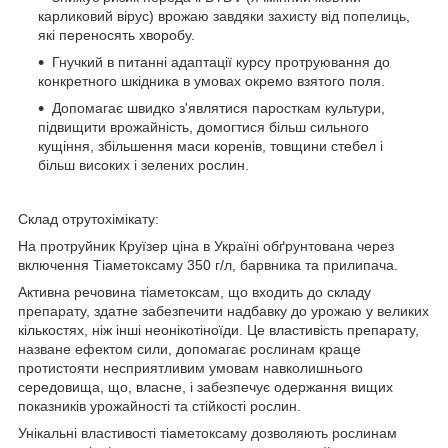
карликовий вірус) врожаю завдяки захисту від попелиць,
які переносять хворобу.
Гнучкий в питанні адаптації курсу протруювання до
конкретного шкідника в умовах окремо взятого поля.
Допомагає швидко з'являтися паросткам культури,
підвищити врожайність, домогтися більш сильного
кущіння, збільшення маси коренів, товщини стебел і
більш високих і зелених рослин.
Склад отрутохімікату:
На протруйник Круїзер ціна в Україні обґрунтована через
включення Тіаметоксаму 350 г/л, барвника та прилипача.
Активна речовина тіаметоксам, що входить до складу
препарату, здатне забезпечити надбавку до урожаю у великих
кількостях, ніж інші неонікотіноїди. Це властивість препарату,
назване ефектом сили, допомагає рослинам краще
протистояти несприятливим умовам навколишнього
середовища, що, власне, і забезпечує одержання вищих
показників урожайності та стійкості рослин.
Унікальні властивості тіаметоксаму дозволяють рослинам