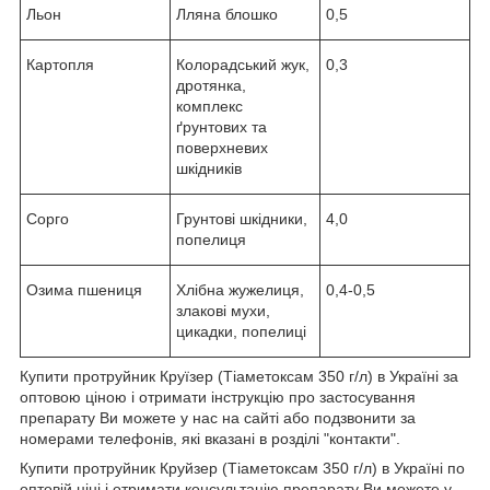
Льон
Лляна блошко
0,5
Картопля
Колорадський жук,
0,3
дротянка,
комплекс
ґрунтових та
поверхневих
шкідників
Сорго
Грунтові шкідники,
4,0
попелиця
Озима пшениця
Хлібна жужелиця,
0,4-0,5
злакові мухи,
цикадки, попелиці
Купити протруйник Круїзер (Тіаметоксам 350 г/л) в Україні за
оптовою ціною і отримати інструкцію про застосування
препарату Ви можете у нас на сайті або подзвонити за
номерами телефонів, які вказані в розділі "контакти".
Купити протруйник Круйзер (Тіаметоксам 350 г/л) в Україні по
оптовій ціні і отримати консультацію препарату Ви можете у