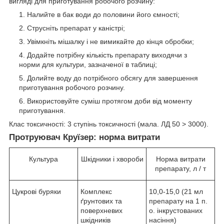
вигляді для приготування робочого розчину:
Налийте в бак води до половини його ємності;
Струсніть препарат у каністрі;
Увімкніть мішалку і не вимикайте до кінця обробки;
Додайте потрібну кількість препарату виходячи з
норми для культури, зазначеної в таблиці;
Долийте воду до потрібного обсягу для завершення
приготування робочого розчину.
Використовуйте суміш протягом доби від моменту
приготування.
Клас токсичності: 3 ступінь токсичності (мала. ЛД 50 > 3000).
Протруювач Круїзер: норма витрати
Культура
Шкідники і хвороби
Норма витрати
препарату, л / т
Цукрові буряки
Комплекс
10,0-15,0 (21 мл
ґрунтових та
препарату на 1 п.
поверхневих
о. інкрустованих
шкідників
насіння)