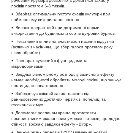
речовини Круїзера дозволяють домогтися захисту
посівів протягом 6-8 тижнів.
Зберігає оптимальну густоту сходів культури при
найменшому використанні насіння.
Високотолерантний при дотриманні норми
використання до будь-яких із сортів цукрових буряків.
Негативний вплив на властивості насіння відсутній
(включно з насінням, що зберігалося протягом року
після обробки).
Препарат сумісний з фунгіцидами та
мікродобривами.
Завдяки рівномірному розподілу захисного ефекту
немає необхідності обробляти молоді посіви, що знижує
пестицидне навантаження.
Забезпечує якісний захист насіння від
ранньосезонних дротяних черв'яків, попелиці та
гессианских мух.
Допомагає рослинам краще протистояти
несприятливим екологічним умовам і стресів, що додає
стійкості врожаю завдяки ефекту «Вігор».
Знижує ризик передачі BYDV (ячмінний жовтий