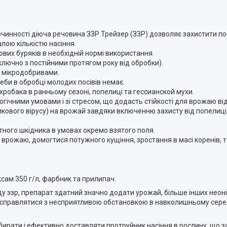
зчинності діюча речовина ЗЗР Трейзер (ЗЗР) дозволяє захистити пос
лою кількістю насіння.
вих буряків в необхідній нормі використання.
ключно з постійними протягом року від обробки).
а мікродобривами.
еби в обробці молодих посівів немає.
хробака в ранньому сезоні, попелиці та гессианской мухи.
ічними умовами і зі стресом, що додасть стійкості для врожаю від
икового вірусу) на врожай завдяки включенню захисту від попелиці
тного шкідника в умовах окремо взятого поля.
ожаю, домогтися потужного кущіння, зростання в масі коренів, то
сам 350 г/л, фарбник та прилипач.
у ззр, препарат здатний значно додати урожай, більше інших неон
е справлятися з несприятливою обстановкою в навколишньому сер
бирати і ефективно доставляти протруйник насіння в рослину, що