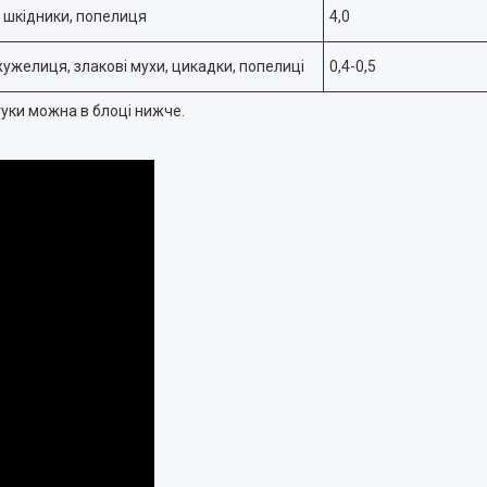
і шкідники, попелиця
4,0
жужелиця, злакові мухи, цикадки, попелиці
0,4-0,5
уки можна в блоці нижче.