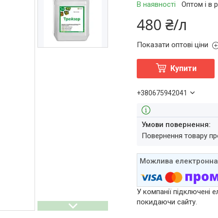
В наявності
Оптом і в 
480 ₴/л
Показати оптові ціни
Купити
+380675942041
повернення товару п
У компанії підключені е
покидаючи сайту.