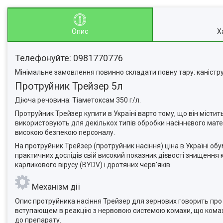
Опис
Х
Телефонуйте: 0981770776
Мінімальне замовлення повинно складати повну тару: каністру,
Протруйник Трейзер 5л
Діюча речовина: Тіаметоксам 350 г/л.
Протруйник Трейзер купити в Україні варто тому, що він містит
використовують для декількох типів обробки насіннєвого матері
високою безпекою персоналу.
На протруйник Трейзер (протруйник насіння) ціна в Україні обу
практичних дослідів свій високий показник дієвості знищення 
карликового вірусу (BYDV) і дротяних черв'яків.
Механізм дії
Опис протруйника насіння Трейзер для зернових говорить про 
вступающем в реакцію з нервовою системою комахи, що комахи
до препарату.