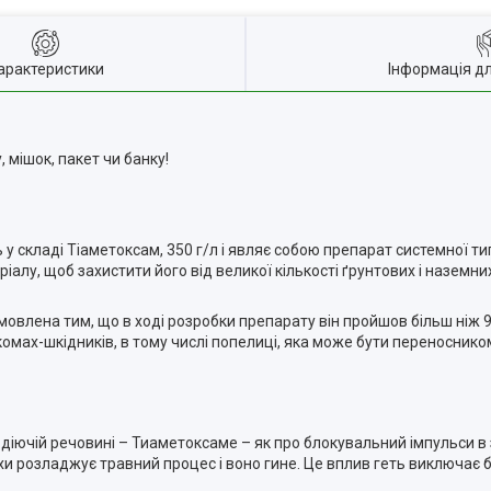
арактеристики
Інформація д
 мішок, пакет чи банку!
ь у складі Тіаметоксам, 350 г/л і являє собою препарат системної ти
алу, щоб захистити його від великої кількості ґрунтових і наземни
мовлена тим, що в ході розробки препарату він пройшов більш ніж 9
комах-шкідників, в тому числі попелиці, яка може бути переносник
діючій речовині – Тиаметоксаме – як про блокувальний імпульси в 
 розладжує травний процес і воно гине. Це вплив геть виключає б