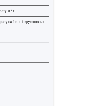
ту, л / т
рату на 1 п. о. інкрустованих