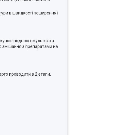
тури в швидкості поширення і
текучою водною емульсією з
но змішання з препаратами на
рто проводити в 2 етапи.