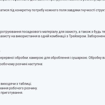
тися під конкретну потребу кожного поля завдяки гнучкості струк
ротруювання посадкового матеріалу для захисту, а також з будь 
ахисту на використання в одній комбінації з Трейзером. Забороне
ю
рервної обробки: камерою для оброблення і сушаркою. Обробку ва
робочому розчині наступна:
 виходячи з таблиці;
вання робочого розчину.
 приготування.