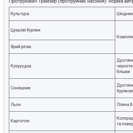
Протруювач Трейзер (протруйник насіння): норма вит
Культура
Шкідник
Цукрові буряки
Комплек
Ярий ріпак
Дротянк
Кукурудза
черноте
блішки
Дротянк
Соняшник
буряков
Льон
Лляна 
Колорад
Картопля
та пове