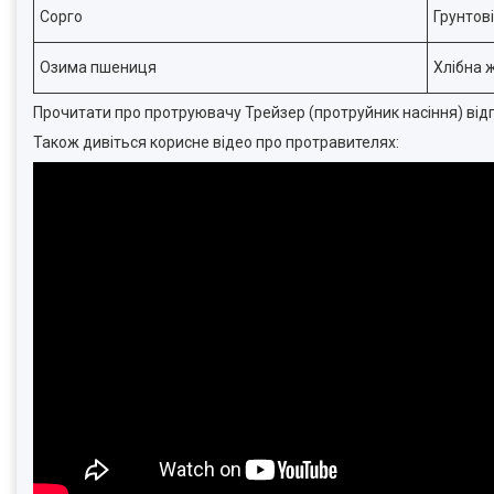
Сорго
Грунтов
Озима пшениця
Хлібна 
Прочитати про протруювачу Трейзер (протруйник насіння) відг
Також дивіться корисне відео про протравителях: