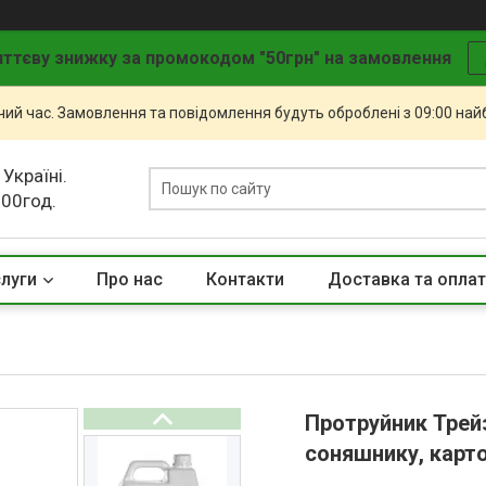
ттєву знижку за промокодом "50грн" на замовлення
чий час. Замовлення та повідомлення будуть оброблені з 09:00 най
 Україні.
.00год.
слуги
Про нас
Контакти
Доставка та опла
Протруйник Трейз
соняшнику, карто