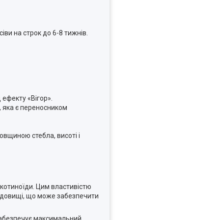
іви на строк до 6-8 тижнів.
 ефекту «Вігор».
, яка є переносником
вщиною стебла, висоті і
ікотиноїди. Цим властивістю
едовищі, що може забезпечити
 забезпечує максимальний