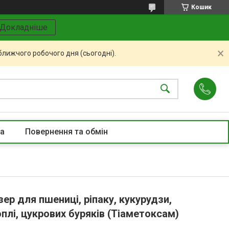
Кошик
Докладніше
ближчого робочого дня (сьогодні).
та
Повернення та обмін
ер для пшениці, ріпаку, кукурудзи,
плі, цукрових буряків (Тіаметоксам)