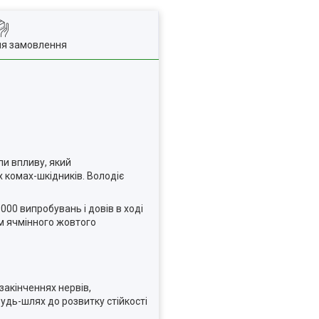
ля замовлення
пи впливу, який
х комах-шкідників. Володіє
000 випробувань і довів в ході
ом ячмінного жовтого
закінченнях нервів,
удь-шлях до розвитку стійкості