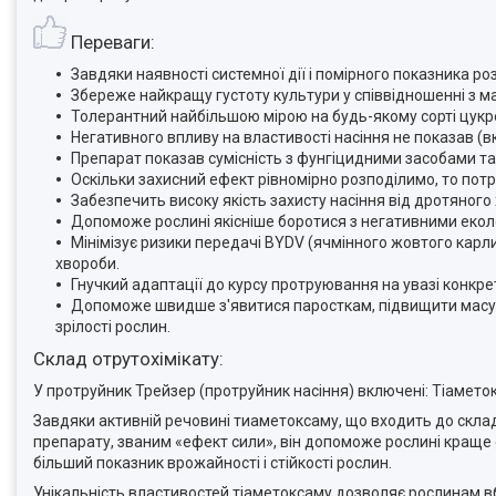
Переваги:
Завдяки наявності системної дії і помірного показника ро
Збереже найкращу густоту культури у співвідношенні з ма
Толерантний найбільшою мірою на будь-якому сорті цукро
Негативного впливу на властивості насіння не показав (в
Препарат показав сумісність з фунгіцидними засобами т
Оскільки захисний ефект рівномірно розподілимо, то потр
Забезпечить високу якість захисту насіння від дротяного 
Допоможе рослині якісніше боротися з негативними еколог
Мінімізує ризики передачі BYDV (ячмінного жовтого карл
хвороби.
Гнучкий адаптації до курсу протруювання на увазі конкре
Допоможе швидше з'явитися паросткам, підвищити масу вр
зрілості рослин.
Склад отрутохімікату:
У протруйник Трейзер (протруйник насіння) включені: Тіаметок
Завдяки активній речовині тиаметоксаму, що входить до склад
препарату, званим «ефект сили», він допоможе рослині кращ
більший показник врожайності і стійкості рослин.
Унікальність властивостей тіаметоксаму дозволяє рослинам в