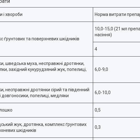
рати
и і хвороби
Норма витрати препара
10,0-15,0 (21 мл препа
насіння)
с ґрунтових та поверхневих шкідників
4
и, шведська муха, несправжні дротянки,
лки, західний кукурудзяний жук, попелиці,
6,0-9,0
и, несправжні дротянки сірий та південний
6,0-10,0
і довгоносики, попелиці, медляки
блошко
0,5
ський жук, дротянка, комплекс ґрунтових
0,3
рхневих шкідників