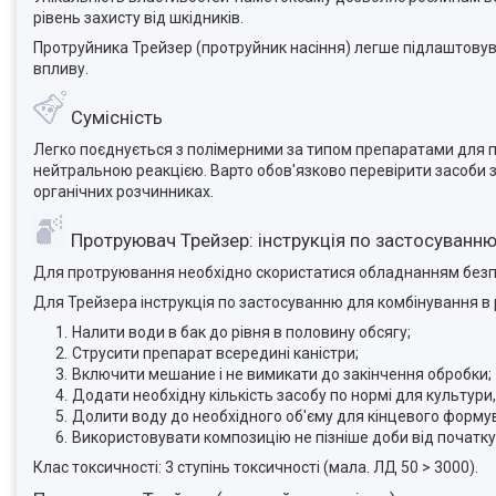
рівень захисту від шкідників.
Протруйника Трейзер (протруйник насіння) легше підлаштовува
впливу.
Сумісність
Легко поєднується з полімерними за типом препаратами для п
нейтральною реакцією. Варто обов'язково перевірити засоби з
органічних розчинниках.
Протруювач Трейзер: інструкція по застосуванн
Для протруювання необхідно скористатися обладнанням безпе
Для Трейзера інструкція по застосуванню для комбінування в 
Налити води в бак до рівня в половину обсягу;
Струсити препарат всередині каністри;
Включити мешание і не вимикати до закінчення обробки;
Додати необхідну кількість засобу по нормі для культури,
Долити воду до необхідного об'єму для кінцевого форму
Використовувати композицію не пізніше доби від початку
Клас токсичності: 3 ступінь токсичності (мала. ЛД 50 > 3000).