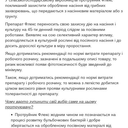
У сільськогосподарському виробництві протруйник Флекс
покликаний захистити оброблене насіння від грибних
захворювань, що передаються з насіннєвим матеріалом або з
грунту.
Препарат Флекс переносить свою захисну дію на насіння і
культуру на 45-ти денний період слідом за посівними
роботами. Виявляє на сою селективний характер впливу,
розподіляється в культурній рослині від посіяного насіння і до
досить дорослої культури в міру проростання.
Якщо дотриматись рекомендації по нормі витрати препарату і
робочого розчину, зазначені в подальшому описі товару, то
ризик можливої появи фітотоксичності буде зведений до
мінімуму.
Також, якщо дотриматись рекомендації по нормі витрати
препарату і робочого розчину, то можна з легкістю добитися
цілком високого рівня прояви культурними рослинами
толерантності до препарату.
Чому варто зупинити свій вибір саме на цьому
протруювачу?
Протруйник Флекс жодним чином не позначається на
процесі розвитку бульбочкових бактерій і добре
зберігається на обробленому посівному матеріалі від