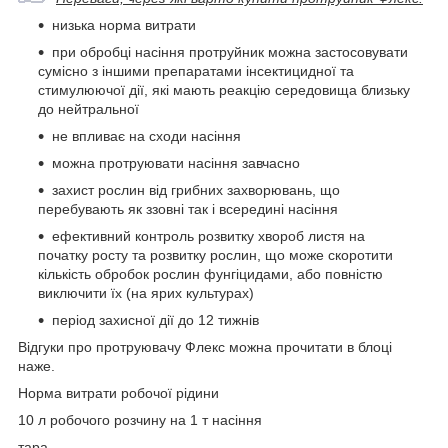
низька норма витрати
при обробці насіння протруйник можна застосовувати
сумісно з іншими препаратами інсектицидної та
стимулюючої дії, які мають реакцію середовища близьку
до нейтральної
не впливає на сходи насіння
можна протруювати насіння завчасно
захист рослин від грибних захворювань, що
перебувають як ззовні так і всередині насіння
ефективний контроль розвитку хвороб листя на
початку росту та розвитку рослин, що може скоротити
кількість обробок рослин фунгіцидами, або повністю
виключити їх (на ярих культурах)
період захисної дії до 12 тижнів
Відгуки про протруювачу Флекс можна прочитати в блоці
наже.
Норма витрати робочої рідини
10 л робочого розчину на 1 т насіння
тара