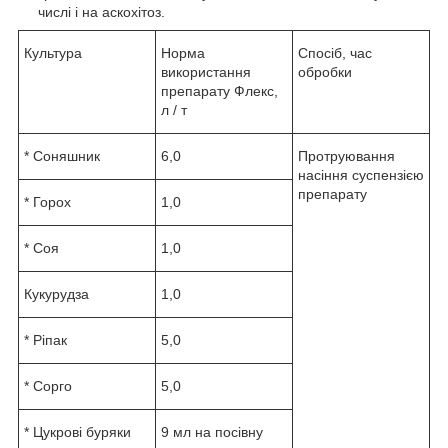
числі і на аскохітоз.
Культура
Норма
Спосіб, час
використання
обробки
препарату Флекс,
л / т
* Соняшник
6,0
Протруювання
насіння суспензією
препарату
* Горох
1,0
* Соя
1,0
Кукурудза
1,0
* Ріпак
5,0
* Сорго
5,0
* Цукрові буряки
9 мл на посівну