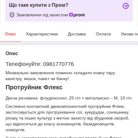
Що таке купити з Пром?
Замовлення під захистом
Опис
Характеристики
Доставка
Оплата
Умови п
Опис
Телефонуйте: 0981770776
Мінімальне замовлення повинно складати повну тару:
каністру, мішок, пакет чи банку!
Протруйник Флекс
Діюча речовина: флудіоксоніл, 25 г/л + металаксил – М, 10 г/л
Системно-контактний двокомпонентний протруйник Флекс
застосовується для протруювання сої, кукурудзи, соняшнику,
ріпаку та інших культур з метою захисту від збудників хвороб,
що відносяться до класу аскомицетів, базидиоміцетів,
ооміцетів.