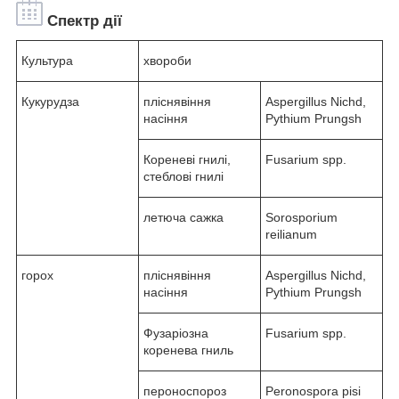
Спектр дії
Культура
хвороби
Кукурудза
пліснявіння
Aspergillus Nichd,
насіння
Pythium Prungsh
Кореневі гнилі,
Fusarium spp.
стеблові гнилі
летюча сажка
Sorosporium
reilianum
горох
пліснявіння
Aspergillus Nichd,
насіння
Pythium Prungsh
Фузаріозна
Fusarium spp.
коренева гниль
пероноспороз
Peronospora pisi