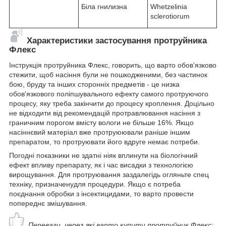
Біла гнилизна
Whetzelinia
sclerotiorum
Характеристики застосування протруйника
Флекс
Інструкція протруйника Флекс, говорить, що варто обов'язково
стежити, щоб насіння були не пошкодженими, без частинок
бою, бруду та інших сторонніх предметів - це низка
обов'язкового поліпшувального ефекту самого протруючого
процесу, яку треба закінчити до процесу кроплення. Доцільно
не відходити від рекомендацій протравлювання насіння з
граничним порогом вмісту вологи не більше 16%. Якщо
насіннєвий матеріал вже протруюювали раніше іншим
препаратом, то протруювати його вдруге немає потреби.
Погодні показники не здатні ніяк вплинути на біологічний
ефект впливу препарату, як і час висадки з технологією
вирощування. Для протруювання заздалегідь огляньте спец
техніку, призначенудля процедури. Якщо є потреба
поєднання обробки з інсектицидами, то варто провести
попереднє змішування.
Переваги, через які варто купити протруйник Флекс: