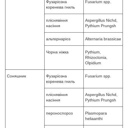
Фузаріозна
Fusarium spp.
коренева гниль
пліснявіння
Aspergillus Nichd,
насіння
Pythium Prungsh
альтернаріоз
Alternaria brassicae
Чорна ніжка
Pythium,
Rhizoctonia,
Olpidium
Соняшник
Фузаріозна
Fusarium spp.
коренева гниль
пліснявіння
Aspergillus Nichd,
насіння
Pythium Prungsh
пероноспороз
Plasmopara
heliaanthi