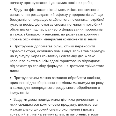
початку протруювання і до самих посівних робіт;
Відсутня фітотоксичність і можливість негативного
виникнення ретардантний ефекту у проростків сої, що
безсумнівно покращує стабільність показника потрібної
густоти посіву, допомагає сповна поглинати потрібний
обсяг вологи під час раннього формування проростків,
а також з більшою інтенсивністю розвивати коріння і
сповна отримувати мінеральні компоненти із землі;
Протруйник допомагає більш стійко переносити
стрес-фактори, особливо пом'якшує вплив температури
на культуру: через контактну і системну дію Флекс
коренева система і сім'ядолі гарантовано підпадають
під захист до терміну формування третього трійчастого
листа;
Протруювачем можна завчасно обробляти насіння,
призначені для зберігання терміном максимум до року,
а також для попереднього роздільного оброблення з
інокулянтів;
Завдяки двом нешкідливим діючихм речовинам, з
яких складається компоновка продукту, досягається
максимально широкий спектр охоплення і досить
тривалий вплив на велику кількість патогенів, в тому