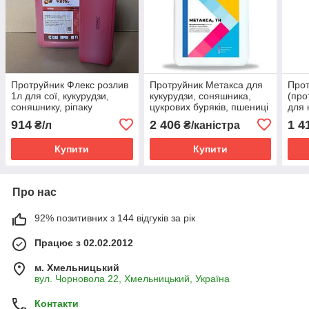
Протруйник Флекс розлив
Протруйник Метакса для
Прот
1л для сої, кукурудзи,
кукурудзи, соняшника,
(про
соняшнику, ріпаку
цукрових буряків, пшениці
для 
(флудіоксоніл +
озимої, сої (тіаметоксам,
ріпа
914
2 406
1 4
₴/л
₴/каністра
металаксил – М)
350 г/л)
л+ т
Купити
Купити
Про нас
92% позитивних з 144 відгуків за рік
Працює з 02.02.2012
м. Хмельницький
вул. Чорновола 22, Хмельницький, Україна
Контакти