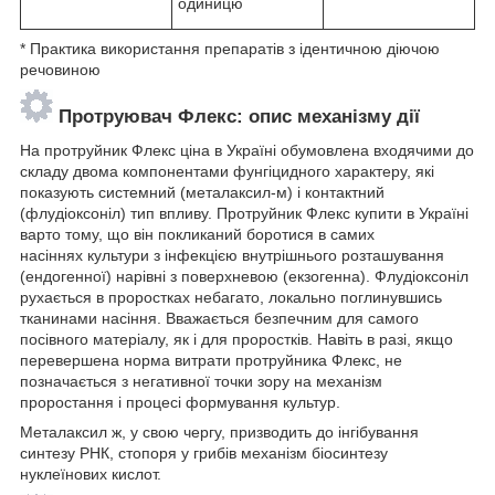
одиницю
* Практика використання препаратів з ідентичною діючою
речовиною
Протруювач Флекс: опис механізму дії
На протруйник Флекс ціна в Україні обумовлена входячими до
складу двома компонентами фунгіцидного характеру, які
показують системний (металаксил-м) і контактний
(флудіоксоніл) тип впливу. Протруйник Флекс купити в Україні
варто тому, що він покликаний боротися в самих
насіннях культури з інфекцією внутрішнього розташування
(ендогенної) нарівні з поверхневою (екзогенна). Флудіоксоніл
рухається в проростках небагато, локально поглинувшись
тканинами насіння. Вважається безпечним для самого
посівного матеріалу, як і для проростків. Навіть в разі, якщо
перевершена норма витрати протруйника Флекс, не
позначається з негативної точки зору на механізм
проростання і процесі формування культур.
Металаксил ж, у свою чергу, призводить до інгібування
синтезу РНК, стопоря у грибів механізм біосинтезу
нуклеїнових кислот.