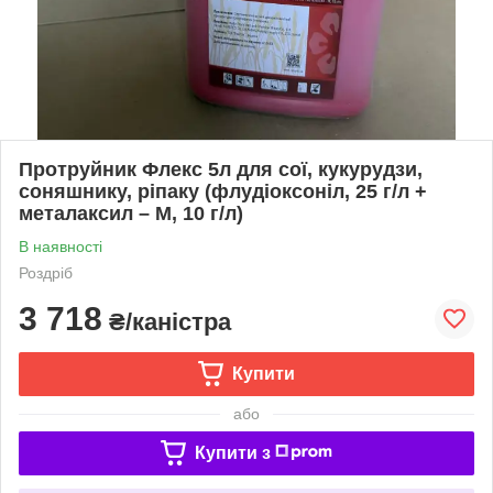
Протруйник Флекс 5л для сої, кукурудзи,
соняшнику, ріпаку (флудіоксоніл, 25 г/л +
металаксил – М, 10 г/л)
В наявності
Роздріб
3 718
₴/каністра
Купити
або
Купити з