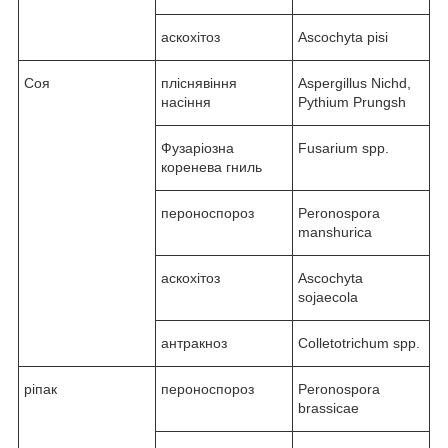
аскохітоз
Ascochyta pisi
Соя
пліснявіння
Aspergillus Nichd,
насіння
Pythium Prungsh
Фузаріозна
Fusarium spp.
коренева гниль
пероноспороз
Peronospora
manshurica
аскохітоз
Ascochyta
sojaecola
антракноз
Colletotrichum spp.
ріпак
пероноспороз
Peronospora
brassicae