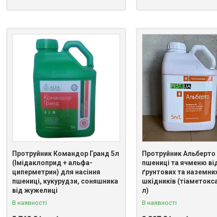
Протруйник Командор Гранд 5л
Протруйник Альберто
(Імідаклоприд + альфа-
пшениці та ячменю ві
циперметрин) для насіння
ґрунтових та наземни
пшениці, кукурудзи, соняшника
шкідників (тіаметокса
від жужелиці
л)
В наявності
В наявності