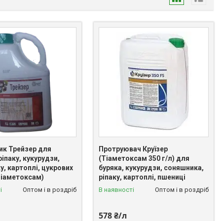
ик Трейзер для
Протруювач Круїзер
ріпаку, кукурудзи,
(Тіаметоксам 350 г/л) для
, картоплі, цукрових
буряка, кукурудзи, соняшника,
Тіаметоксам)
ріпаку, картоплі, пшениці
і
Оптом і в роздріб
В наявності
Оптом і в роздріб
578 ₴/л