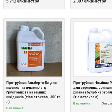
5 712 ₴/каністра
2 397 ₴/каністра
Протруйник Альберто 5л для
Протруйник Номінал 
пшениці та ячменю від
для зернових, соняшн
ґрунтових та наземних
ріпака і бульб картопл
шкідників (тіаметоксам, 350 г/
(тіаметоксам)
л)
В наявності
Оптом 
В наявності