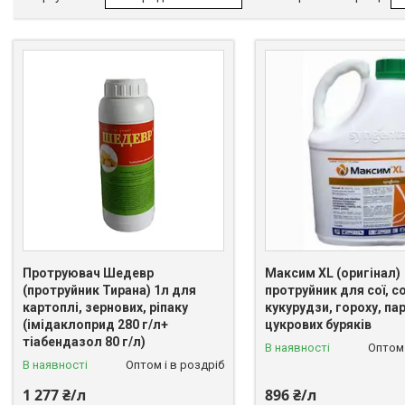
Протруювач Шедевр
Максим ХL (оригінал)
(протруйник Тирана) 1л для
протруйник для сої, с
картоплі, зернових, ріпаку
кукурудзи, гороху, пар
(імідаклоприд 280 г/л+
цукрових буряків
тіабендазол 80 г/л)
В наявності
Оптом 
В наявності
Оптом і в роздріб
1 277 ₴/л
896 ₴/л