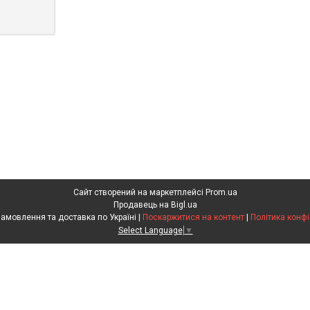
Сайт створений на маркетплейсі
Prom.ua
Продавець на Bigl.ua
Агрохімія. Замовлення та доставка по Україні |
Поскаржитися на контент
|
Політика конфі
Select Language
▼