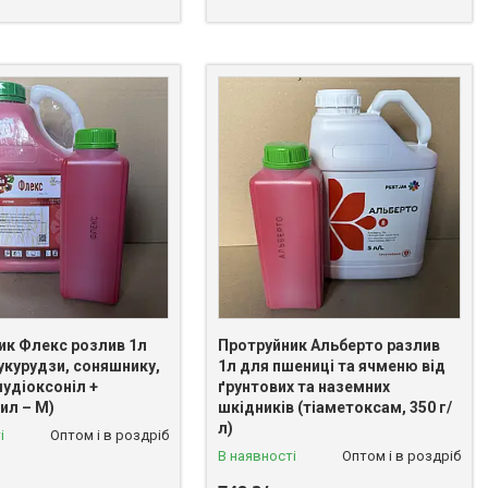
ик Флекс розлив 1л
Протруйник Альберто разлив
кукурудзи, соняшнику,
1л для пшениці та ячменю від
лудіоксоніл +
ґрунтових та наземних
ил – М)
шкідників (тіаметоксам, 350 г/
л)
і
Оптом і в роздріб
В наявності
Оптом і в роздріб