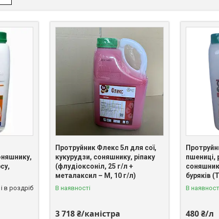
Протруйник Флекс 5л для сої,
Протруйн
оняшнику,
кукурудзи, соняшнику, ріпаку
пшениці, 
су,
(флудіоксоніл, 25 г/л +
соняшнику
металаксил – М, 10 г/л)
буряків (
і в роздріб
В наявності
В наявност
3 718 ₴/каністра
480 ₴/л