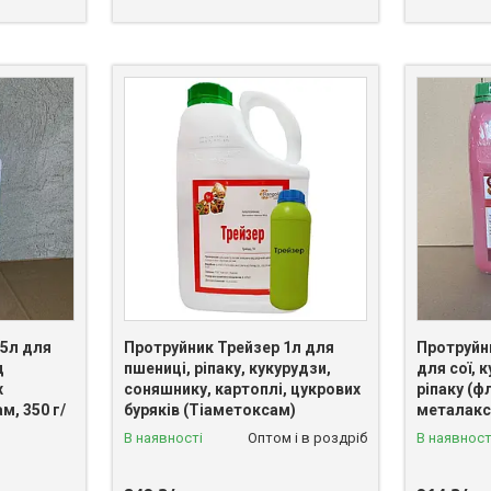
 5л для
Протруйник Трейзер 1л для
Протруйн
д
пшениці, ріпаку, кукурудзи,
для сої, 
х
соняшнику, картоплі, цукрових
ріпаку (ф
м, 350 г/
буряків (Тіаметоксам)
металакс
В наявності
Оптом і в роздріб
В наявност