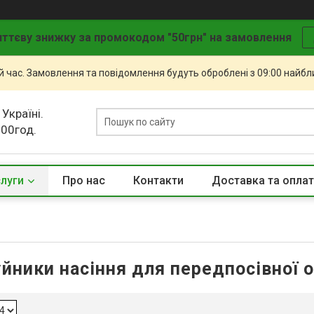
ттєву знижку за промокодом "50грн" на замовлення
й час. Замовлення та повідомлення будуть оброблені з 09:00 найбли
 Україні.
.00год.
слуги
Про нас
Контакти
Доставка та опла
йники насіння для передпосівної 