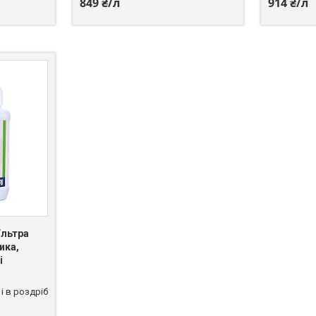
849 ₴/л
914 ₴/л
Ультра
ика,
і
і в роздріб