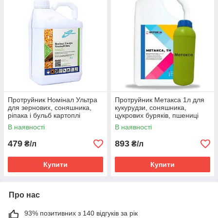
Протруйник Номінал Ультра
Протруйник Метакса 1л для
для зернових, соняшника,
кукурудзи, соняшника,
ріпака і бульб картоплі
цукрових буряків, пшениці
(тіаметоксам)
озимої, сої (тіаметоксам, 350
В наявності
В наявності
г/л)
479
893
₴/л
₴/л
Купити
Купити
Про нас
93% позитивних з 140 відгуків за рік