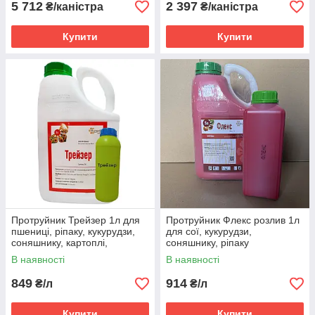
5 712
2 397
₴/каністра
₴/каністра
Купити
Купити
Протруйник Трейзер 1л для
Протруйник Флекс розлив 1л
пшениці, ріпаку, кукурудзи,
для сої, кукурудзи,
соняшнику, картоплі,
соняшнику, ріпаку
цукрових буряків
(флудіоксоніл + металаксил –
В наявності
В наявності
(Тіаметоксам)
М)
849
914
₴/л
₴/л
Купити
Купити