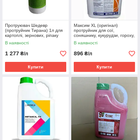
Протруювач Шедевр
Максим ХL (оригінал)
(протруйник Тирана) 1л для
протруйник для сої,
картоплі, зернових, ріпаку
соняшнику, кукурудзи, гороху,
(імідаклоприд 280 г/л+
парсу, цукрових буряків
В наявності
В наявності
тіабендазол 80 г/л)
1 277
896
₴/л
₴/л
Купити
Купити