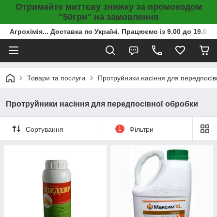
Отримайте миттєву знижку за промокодом
"50грн" на замовлення
Агрохімія... Доставка по Україні. Працюємо із 9.00 до 19.00г
Товари та послуги
Протруйники насіння для передпосів
Протруйники насіння для передпосівної обробки
Сортування
1
Фільтри