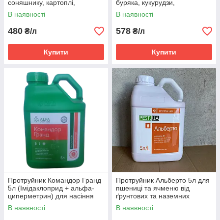
соняшнику, картоплі,
буряка, кукурудзи,
цукрових буряків
соняшника, ріпаку, картоплі,
В наявності
В наявності
(Тіаметоксам)
пшениці
480
578
₴/л
₴/л
Купити
Купити
Протруйник Командор Гранд
Протруйник Альберто 5л для
5л (Імідаклоприд + альфа-
пшениці та ячменю від
циперметрин) для насіння
ґрунтових та наземних
пшениці, кукурудзи,
шкідників (тіаметоксам, 350 г/
В наявності
В наявності
соняшника від жужелиці
л)