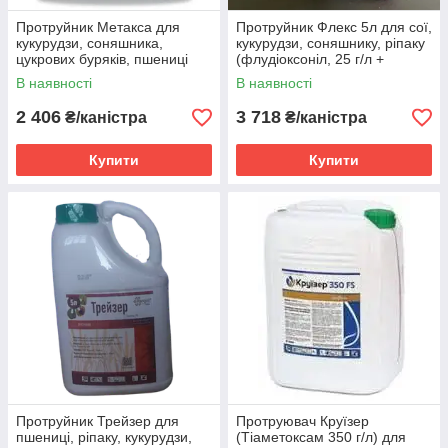
Протруйник Метакса для
Протруйник Флекс 5л для сої,
кукурудзи, соняшника,
кукурудзи, соняшнику, ріпаку
цукрових буряків, пшениці
(флудіоксоніл, 25 г/л +
озимої, сої (тіаметоксам, 350
металаксил – М, 10 г/л)
В наявності
В наявності
г/л)
2 406
3 718
₴/каністра
₴/каністра
Купити
Купити
Протруйник Трейзер для
Протруювач Круїзер
пшениці, ріпаку, кукурудзи,
(Тіаметоксам 350 г/л) для