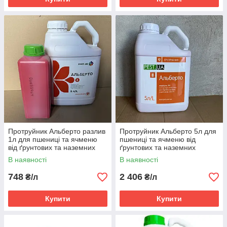
Протруйник Альберто разлив
Протруйник Альберто 5л для
1л для пшениці та ячменю
пшениці та ячменю від
від ґрунтових та наземних
ґрунтових та наземних
шкідників (тіаметоксам, 350 г/
шкідників (тіаметоксам, 350 г/
В наявності
В наявності
л)
л)
748
2 406
₴/л
₴/л
Купити
Купити