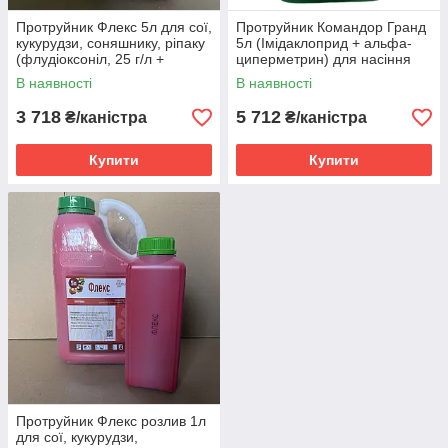
Протруйник Флекс 5л для сої,
Протруйник Командор Гранд
кукурудзи, соняшнику, ріпаку
5л (Імідаклоприд + альфа-
(флудіоксоніл, 25 г/л +
циперметрин) для насіння
металаксил – М, 10 г/л)
пшениці, кукурудзи,
В наявності
В наявності
соняшника від жужелиці
3 718
5 712
₴/каністра
₴/каністра
Купити
Купити
Протруйник Флекс розлив 1л
для сої, кукурудзи,