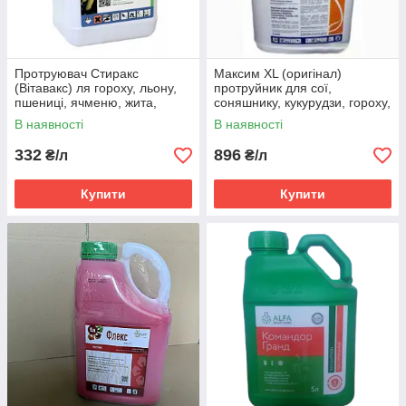
Протруювач Стиракс
Максим ХL (оригінал)
(Вітавакс) ля гороху, льону,
протруйник для сої,
пшениці, ячменю, жита,
соняшнику, кукурудзи, гороху,
кукурудзи (карбоксин +
парсу, цукрових буряків
В наявності
В наявності
тирам)
332
896
₴/л
₴/л
Купити
Купити