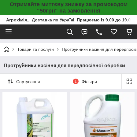
Отримайте миттєву знижку за промокодом
"50грн" на замовлення
Агрохімія... Доставка по Україні. Працюємо із 9.00 до 19.00г
Товари та послуги
Протруйники насіння для передпосів
Протруйники насіння для передпосівної обробки
Сортування
1
Фільтри