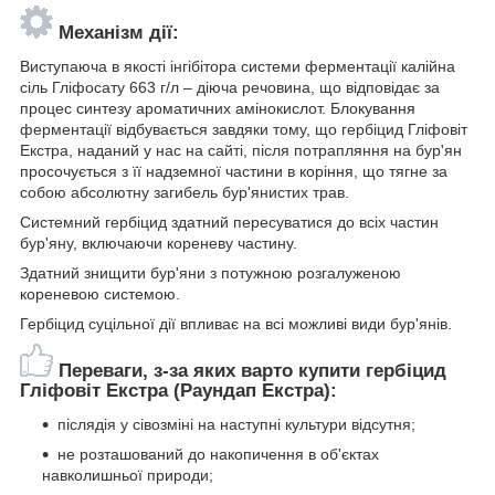
Механізм дії:
Виступаюча в якості інгібітора системи ферментації калійна
сіль Гліфосату 663 г/л – діюча речовина, що відповідає за
процес синтезу ароматичних амінокислот. Блокування
ферментації відбувається завдяки тому, що гербіцид Гліфовіт
Екстра, наданий у нас на сайті, після потрапляння на бур'ян
просочується з її надземної частини в коріння, що тягне за
собою абсолютну загибель бур'янистих трав.
Системний гербіцид здатний пересуватися до всіх частин
бур'яну, включаючи кореневу частину.
Здатний знищити бур'яни з потужною розгалуженою
кореневою системою.
Гербіцид суцільної дії впливає на всі можливі види бур'янів.
Переваги, з-за яких варто купити гербіцид
Гліфовіт Екстра (Раундап Екстра):
післядія у сівозміні на наступні культури відсутня;
не розташований до накопичення в об'єктах
навколишньої природи;