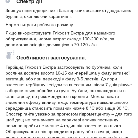
Спектр дії
Знищує види однорічних і багаторічних злакових і дводольних
бур'янів, охоплюючи карантинні.
Норма витрати робочого розчину:
Якщо використовувати Гліфовіт Екстра для наземного
обприскування, норма витрат складе 100-200 л/га, за
допомогою авіації з десикацією в 70-120 л/га.
Особливості застосування:
Гербіцид Гліфовіт Екстра застосовують по бур'янам, коли
рослина досягає висоти 10-15 см -перейшла у фазу активної
вегетації, або при переході у фазу 3-5 листків. До пори
внесення гербіциду і слідом за внесенням після 7 днів рішуче
забороняється обробляти грунт. Бур'яни, що знаходяться в
стані стресу, не рекомендується кропити. Можна чекати
зниження ефекту впливу, якщо температура навколишнього
середовища становить показник нижче 8 °С або вище 30 °С.
Спостерігайте уважно за прогнозом гідрометцентру – для того
щоб дощ не позначився на характері впливу пестициду
повинно пройти не менше 4 годин від внесення до нього.
Обприскування слід проводити з ранку або ввечері, якщо
денна температура надмірно висока, а також додавайте сіль