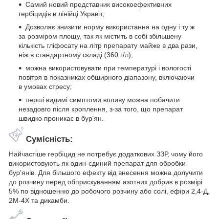
Самий новий представник високоефективних
гербіцидів в лінійці Укравіт;
Дозволяє знизити норму використання на одну і ту ж
за розміром площу, так як містить в собі збільшену
кількість гліфосату на літр препарату майже в два рази,
ніж в стандартному складі (360 г/л);
можна використовувати при температурі і вологості
повітря в показниках обширного діапазону, включаючи
в умовах стресу;
перші видимі симптоми впливу можна побачити
незадовго після кроплення, з-за того, що препарат
швидко проникає в бур'ян.
Сумісність:
Найчастіше гербіцид не потребує додаткових ЗЗР, чому його
використовують як один-єдиний препарат для обробки
бур'янів. Для більшого ефекту від внесення можна долучити
до розчину перед обприскуванням азотних добрив в розмірі
5% по відношенню до робочого розчину або солі, ефіри 2,4-Д,
2М-4Х та дикамби.