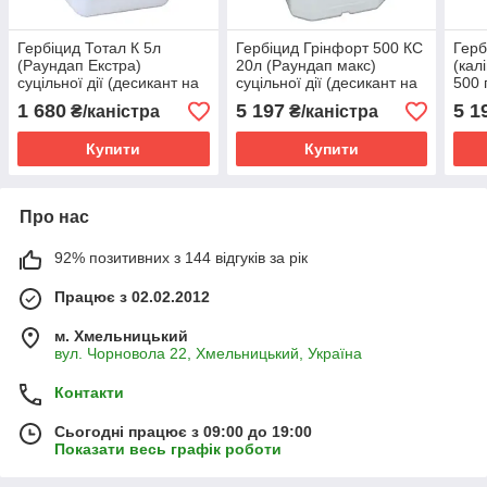
Гербіцид Тотал К 5л
Гербіцид Грінфорт 500 КС
Герб
(Раундап Екстра)
20л (Раундап макс)
(кал
суцільної дії (десикант на
суцільної дії (десикант на
500 
зернобобових и
зернобобових и
суці
1 680
5 197
5 1
₴/каністра
₴/каністра
соняшнику) (калійна сіль
соняшнику) (калійна сіль
зерн
гліфосату)
гліфосату)
соня
Купити
Купити
Про нас
92% позитивних з 144 відгуків за рік
Працює з 02.02.2012
м. Хмельницький
вул. Чорновола 22, Хмельницький, Україна
Контакти
Сьогодні працює з 09:00 до 19:00
Показати весь графік роботи