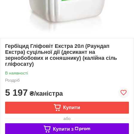
Гербіцид Гліфовіт Екстра 20л (Раундап
Екстра) суцільної дії (десикант на
зернобобових и соняшнику) (калійна сіль
гліфосату)
В наявності
Роздріб
5 197
₴/каністра
Купити
або
Купити з