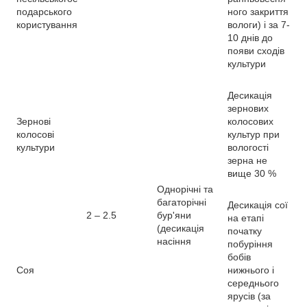
подарського
ного закриття
користування
вологи) і за 7-
10 днів до
появи сходів
культури
Десикація
зернових
Зернові
колосових
колосові
культур при
культури
вологості
зерна не
вище 30 %
Однорічні та
багаторічні
Десикація сої
2 – 2.5
бур'яни
на етапі
(десикація
початку
насіння
побуріння
бобів
Соя
нижнього і
середнього
ярусів (за