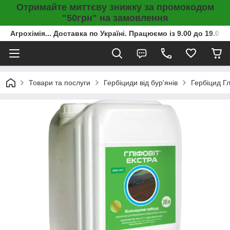
Отримайте миттєву знижку за промокодом
"50грн" на замовлення
Агрохімія... Доставка по Україні. Працюємо із 9.00 до 19.00г
Товари та послуги
Гербіциди від бур'янів
Гербіцид Гл