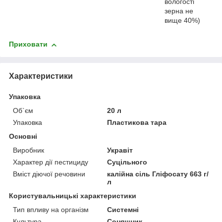
вологості
зерна не
вище 40%)
Приховати
Характеристики
Упаковка
Об`єм
20 л
Упаковка
Пластикова тара
Основні
Виробник
Укравіт
Характер дії пестициду
Суцільного
Вміст діючої речовини
калійна сіль Гліфосату 663 г/
л
Користувальницькі характеристики
Тип впливу на організм
Системні
Культура
Соняшник