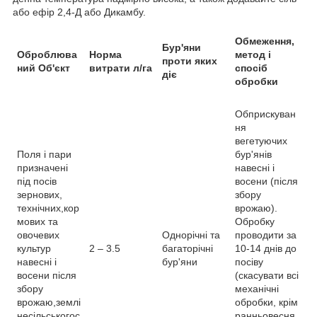
або ефір 2,4-Д або Дикамбу.
Обмеження,
Бур'яни
Оброблюва
Норма
метод і
проти яких
ний Об'єкт
витрати л/га
спосіб
діє
обробки
Обприскуван
ня
вегетуючих
Поля і пари
бур'янів
призначені
навесні і
під посів
восени (після
зернових,
збору
технічних,кор
врожаю).
мових та
Обробку
овочевих
Однорічні та
проводити за
культур
2 – 3.5
багаторічні
10-14 днів до
навесні і
бур'яни
посіву
восени після
(скасувати всі
збору
механічні
врожаю,землі
обробки, крім
несільськогос
ранньовесня