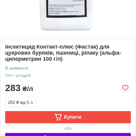
Інсектицид Контакт-плюс (Фастак) для
цукрових буряків, пшениці, ріпаку (альфа-
циперметрин 100 г/л)
В наявності
Опт і роздріб
283
₴/л
282 ₴
від 5 л
Купити
або