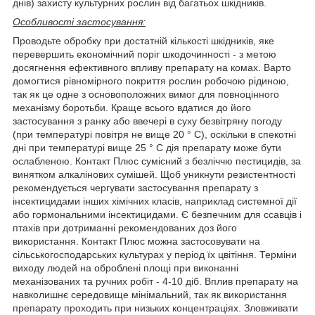
днів) захисту культурних рослин від багатьох шкідників.
Особливості застосування:
Проводьте обробку при достатній кількості шкідників, яке
перевершить економічний поріг шкодочинності - з метою
досягнення ефективного впливу препарату на комах. Варто
домогтися рівномірного покриття рослин робочою рідиною,
так як це одне з основоположних вимог для повноцінного
механізму боротьби. Краще всього вдатися до його
застосування з ранку або ввечері в суху безвітряну погоду
(при температурі повітря не вище 20 ° С), оскільки в спекотні
дні при температурі вище 25 ° С дія препарату може бути
ослабленою. Контакт Плюс сумісний з безліччю пестицидів, за
винятком алкалінових сумішей. Щоб уникнути резистентності
рекомендується чергувати застосування препарату з
інсектицидами інших хімічних класів, наприклад системної дії
або гормональними інсектицидами. Є безпечним для ссавців і
птахів при дотриманні рекомендованих доз його
використання. Контакт Плюс можна застосовувати на
сільськогосподарських культурах у період їх цвітіння. Терміни
виходу людей на оброблені площі при виконанні
механізованих та ручних робіт - 4-10 діб. Вплив препарату на
навколишнє середовище мінімальний, так як використання
препарату проходить при низьких концентраціях. Зловживати