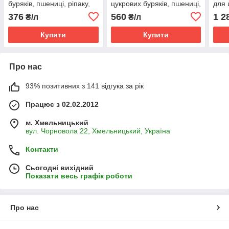
буряків, пшениці, ріпаку,
цукрових буряків, пшениці,
для 
овочевих культур (Альфа-
ріпаку, овочевих культур
пшен
376
560
1 2
₴/л
₴/л
циперметрин, 100 г/л)
(аль
г\л)
Купити
Купити
Про нас
93% позитивних з 141 відгука за рік
Працює з 02.02.2012
м. Хмельницький
вул. Чорновола 22, Хмельницький, Україна
Контакти
Сьогодні вихідний
Показати весь графік роботи
Про нас