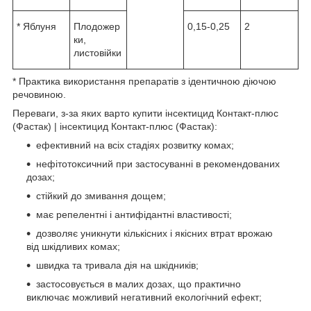
* Яблуня
Плодожер
0,15-0,25
2
ки,
листовійки
* Практика використання препаратів з ідентичною діючою
речовиною.
Переваги, з-за яких варто купити інсектицид Контакт-плюс
(Фастак) | інсектицид Контакт-плюс (Фастак):
ефективний на всіх стадіях розвитку комах;
нефітотоксичний при застосуванні в рекомендованих
дозах;
стійкий до змивання дощем;
має репелентні і антифідантні властивості;
дозволяє уникнути кількісних і якісних втрат врожаю
від шкідливих комах;
швидка та тривала дія на шкідників;
застосовується в малих дозах, що практично
виключає можливий негативний екологічний ефект;