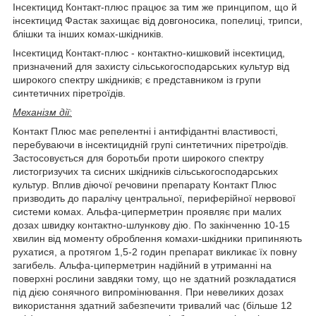
Інсектицид Контакт-плюс працює за тим же принципом, що й
інсектицид Фастак захищає від довгоносика, попелиці, трипси,
блішки та інших комах-шкідників.
Інсектицид Контакт-плюс - контактно-кишковий інсектицид,
призначений для захисту сільськогосподарських культур від
широкого спектру шкідників; є представником із групи
синтетичних піретроїдів.
Механізм дії:
Контакт Плюс має репелентні і антифідантні властивості,
перебуваючи в інсектицидній групі синтетичних піретроїдів.
Застосовується для боротьби проти широкого спектру
листогризучих та сисних шкідників сільськогосподарських
культур. Вплив діючої речовини препарату Контакт Плюс
призводить до паралічу центральної, периферійної нервової
системи комах. Альфа-циперметрин проявляє при малих
дозах швидку контактно-шлункову дію. По закінченню 10-15
хвилин від моменту оброблення комахи-шкідники припиняють
рухатися, а протягом 1,5-2 годин препарат викликає їх повну
загибель. Альфа-циперметрин надійний в утриманні на
поверхні рослини завдяки тому, що не здатний розкладатися
під дією сонячного випромінювання. При невеликих дозах
використання здатний забезпечити тривалий час (більше 12