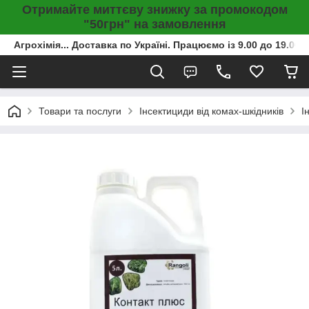
Отримайте миттєву знижку за промокодом
"50грн" на замовлення
Агрохімія... Доставка по Україні. Працюємо із 9.00 до 19.00г
Товари та послуги
Інсектициди від комах-шкідників
І