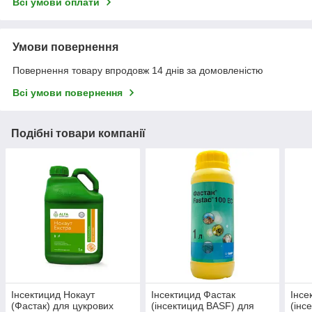
Всі умови оплати
Умови повернення
Повернення товару впродовж 14 днів за домовленістю
Всі умови повернення
Подібні товари компанії
Інсектицид Нокаут
Інсектицид Фастак
Інсе
(Фастак) для цукрових
(інсектицид BASF) для
(інс