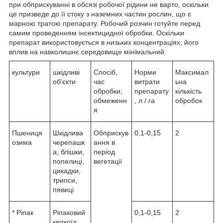
при обприскуванні в обсязі робочої рідини не варто, оскільки
це призведе до її стоку з наземних частин рослин, що є
марною тратою препарату. Робочий розчин готуйте перед
самим проведенням інсектицидної обробки. Оскільки
препарат використовується в низьких концентраціях, його
вплив на навколишнє середовище мінімальний.
культури
шкідливі
Спосіб,
Норми
Максимал
об'єкти
час
витрати
ьна
обробки,
препарату
кількість
обмеженн
, л / га
обробок
я
Пшениця
Шкідлива
Обприскув
0,1-0,15
2
озима
черепашк
ання в
а, блішки,
період
попелиці,
вегетації
цикадки,
трипси,
пявиці
* Ріпак
Ріпаковий
0,1-0,15
2
квіткоїд,