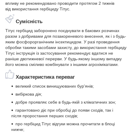
впливу не рекомендовано проводити протягом 2 тижнів
від використання гербіциду Тітус.
Сумісність
Тітус гербіцид заборонено поєднувати в бакових розчинах
разом з добривами для позакореневого внесення, як і з будь-
яким фосфорорганічним інсектицидом. У разі проведення
обробки такими засобами захисту, до використання гербіциду
Тітус інструкція із застосування рекомендує вдатися не
раніше двотижневої перерви. У будь-якому іншому випадку
його можна сміливо комбінувати з іншими агрохімікатами.
Характеристика переваг
великий список винищуюваних бур'янів;
вибіркова дія;
добре проявляє себе в будь-якій з кліматичних зон;
гарантовано діє при обробці до появи сходів, так і
після проростання перших сходів;
про гербіцид Тітус відгуки можна прочитати в блоці
нижче;