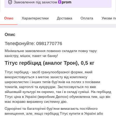
Замовлення під захистом
Опис
Характеристики
Доставка
Оплата
Умови п
Опис
Телефонуйте: 0981770776
Мінімальне замовлення повинно складати повну тару:
каністру, мішок, пакет чи банку!
Тітус гербіцид (аналог Трон), 0,5 кг
Тітус гербіцид - засіб гранулообразної форми, який
використовується з метою захисту від комплексу
широколистих і інших типів бур'янів на полях з посівами
томатів, картоплі та кукурудзи. Застосовується по вже
зійшовшій культурі як окремо, так і в складі суміші. На гербіцид
Тітус ціна в Україні (виробник Дюпон) обумовлена тим, що він
має яскраво виражену системну дію.
Однорічні та багаторічні бур'яни вимагають постійного
винищення, але, якщо гербіцид Тітус купити в Україні або