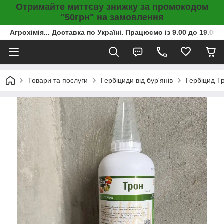
Отримайте миттєву знижку за промокодом
"50грн" на замовлення
Агрохімія... Доставка по Україні. Працюємо із 9.00 до 19.00г
Товари та послуги
Гербіциди від бур'янів
Гербіцид Тр