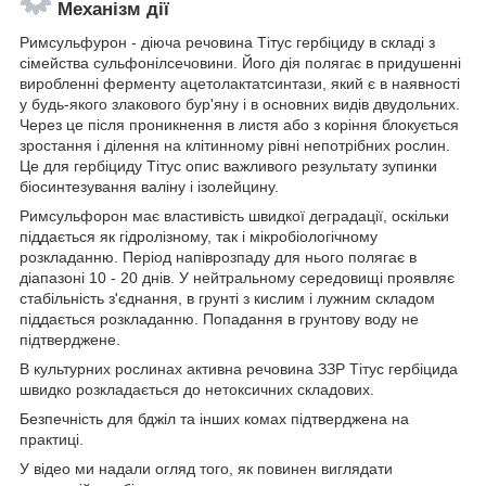
Механізм дії
Римсульфурон - діюча речовина Тітус гербіциду в складі з
сімейства сульфонілсечовини. Його дія полягає в придушенні
виробленні ферменту ацетолактатсинтази, який є в наявності
у будь-якого злакового бур'яну і в основних видів двудольних.
Через це після проникнення в листя або з коріння блокується
зростання і ділення на клітинному рівні непотрібних рослин.
Це для гербіциду Тітус опис важливого результату зупинки
біосинтезування валіну і ізолейцину.
Римсульфорон має властивість швидкої деградації, оскільки
піддається як гідролізному, так і мікробіологічному
розкладанню. Період напіврозпаду для нього полягає в
діапазоні 10 - 20 днів. У нейтральному середовищі проявляє
стабільність з'єднання, в грунті з кислим і лужним складом
піддається розкладанню. Попадання в грунтову воду не
підтверджене.
В культурних рослинах активна речовина ЗЗР Тітус гербіцида
швидко розкладається до нетоксичних складових.
Безпечність для бджіл та інших комах підтверджена на
практиці.
У відео ми надали огляд того, як повинен виглядати