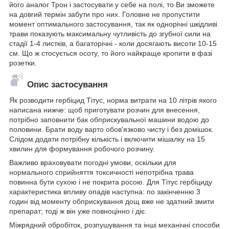
його аналог Трон і застосувати у себе на полі, то Ви зможете
на довгий термін забути про них. Головне не пропустити
момент оптимального застосування, так як однорічні шкідливі
трави показують максимальну чутливість до згубної сили на
стадії 1-4 листків, а багаторічні - коли досягають висоти 10-15
см. Що ж стосується осоту, то його найкраще кропити в фазі
розетки.
Опис застосування
Як розводити гербіцид Тітус, норма витрати на 10 літрів якого
написана нижче: щоб приготувати розчин для внесення,
потрібно заповнити бак обприскувальної машини водою до
половини. Брати воду варто обов'язково чисту і без домішок.
Слідом додати потрібну кількість і включити мішалку на 15
хвилин для формування робочого розчину.
Важливо враховувати погодні умови, оскільки для
нормального сприйняття токсичності непотрібна трава
повинна бути сухою і не покрита росою. Для Тітус гербіциду
характеристика впливу опадів наступна: по закінченню 3
годин від моменту обприскування дощ вже не здатний змити
препарат; тоді ж він уже повноцінно і діє.
Міжрядний обробіток, розпушування та інші механічні способи