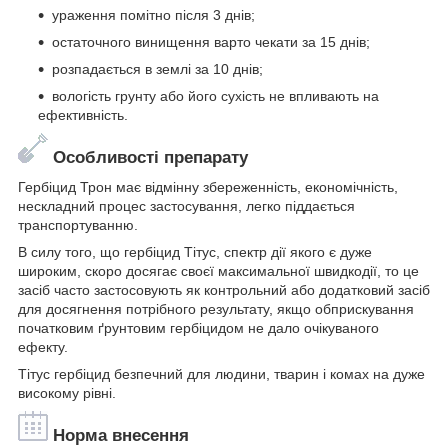
ураження помітно після 3 днів;
остаточного винищення варто чекати за 15 днів;
розпадається в землі за 10 днів;
вологість грунту або його сухість не впливають на
ефективність.
Особливості препарату
Гербіцид Трон має відмінну збереженність, економічність,
нескладний процес застосування, легко піддається
транспортуванню.
В силу того, що гербіцид Тітус, спектр дії якого є дуже
широким, скоро досягає своєї максимальної швидкодії, то це
засіб часто застосовують як контрольний або додатковий засіб
для досягнення потрібного результату, якщо обприскування
початковим ґрунтовим гербіцидом не дало очікуваного
ефекту.
Тітус гербіцид безпечний для людини, тварин і комах на дуже
високому рівні.
Норма внесення