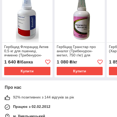
Гербіцид Флорацид Актив
Гербіцид Гранстар про
Герб
0,5 кг для пшениці,
аналог (Трибенурон-
(Хар
ячменю (Трибенурон-
метил, 750 г/кг) для
метил 570 г/кг +
пшениці та ячменю
1 640
1 080
1 8
₴/банка
₴/кг
флорасулам 190 г/кг)
озимих та ярих
Купити
Купити
Про нас
92% позитивних з 144 відгуків за рік
Працює з 02.02.2012
м. Хмельницький