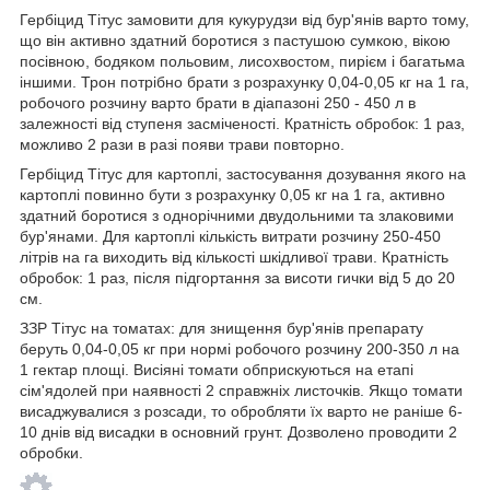
Гербіцид Тітус замовити для кукурудзи від бур'янів варто тому,
що він активно здатний боротися з пастушою сумкою, вікою
посівною, бодяком польовим, лисохвостом, пирієм і багатьма
іншими. Трон потрібно брати з розрахунку 0,04-0,05 кг на 1 га,
робочого розчину варто брати в діапазоні 250 - 450 л в
залежності від ступеня засміченості. Кратність обробок: 1 раз,
можливо 2 рази в разі появи трави повторно.
Гербіцид Тітус для картоплі, застосування дозування якого на
картоплі повинно бути з розрахунку 0,05 кг на 1 га, активно
здатний боротися з однорічними двудольними та злаковими
бур'янами. Для картоплі кількість витрати розчину 250-450
літрів на га виходить від кількості шкідливої трави. Кратність
обробок: 1 раз, після підгортання за висоти гички від 5 до 20
см.
ЗЗР Тітус на томатах: для знищення бур'янів препарату
беруть 0,04-0,05 кг при нормі робочого розчину 200-350 л на
1 гектар площі. Висіяні томати обприскуються на етапі
сім'ядолей при наявності 2 справжніх листочків. Якщо томати
висаджувалися з розсади, то обробляти їх варто не раніше 6-
10 днів від висадки в основний грунт. Дозволено проводити 2
обробки.