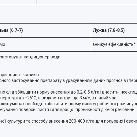
ьна (6.7-7)
Лужна (7.8-8.5)
имо
знижує ефекивність*
ористовуват кондиціонер води.
ри появі шкідників.
ого застосування препарату з урахуванням даних прогнозів і перш
 слід збільшити норму внесення до 0,2-0,5 л/га і вносити інсектиц
атурі до +25°С, швидкості вітру - до 3 м/с, в нічний час.
арких умовах необхідно збільшити норму виливу робочого розчину до
чування поверхні листя і для кращої проникності діючої речовини 
ї культури та способу внесення 200-400 л/га для польових і овоче