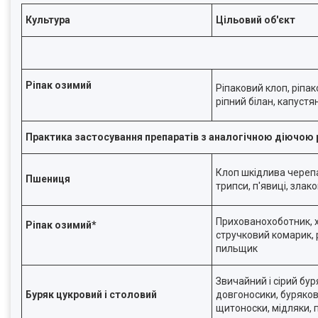
Культура
Цільовий об'єкт
Ріпак озимий
Ріпаковий клоп, ріпак
ріпний білан, капуст
Практика застосування препаратів з аналогічною діючою
Клоп шкідлива черепа
Пшениця
трипси, п'явиці, злако
Прихованохоботник, 
Ріпак озимий*
стручковий комарик, 
пильщик
Звичайний і сірий бур
Буряк цукровий і столовий
довгоносики, буряков
щитоноски, мідляки, 