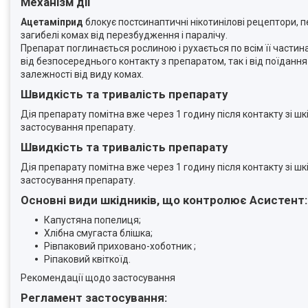
Механізм дії
Ацетаміприд
блокує постсинаптичні нікотинілові рецептори,
загибелі комах від перезбудження і паралічу.
Препарат поглинається рослиною і рухається по всім її частин
від безпосереднього контакту з препаратом, так і від поїданн
залежності від виду комах.
Швидкість та тривалість препарату
Дія препарату помітна вже через 1 годину після контакту зі шк
застосування препарату.
Швидкість та тривалість препарату
Дія препарату помітна вже через 1 годину після контакту зі шк
застосування препарату.
Основні види шкідників, що контролює Асистент:
Капустяна попелиця;
Хлібна смугаста блішка;
Рівпаковий приховано-хоботник ;
Ріпаковий квіткоїд.
Рекомендації щодо застосування
Регламент застосування: