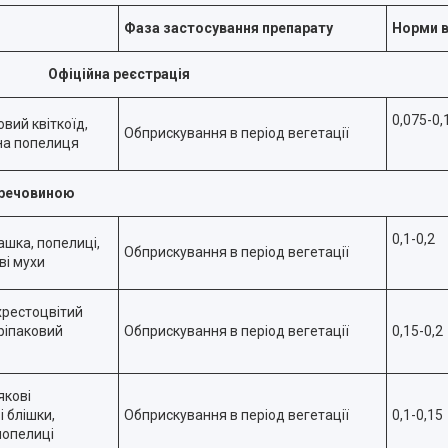
Фаза застосування препарату
Норми в
Офіційна реєстрація
0,075-0,
овий квіткоїд,
Обприскування в період вегетації
яна попелиця
 речовиною
0,1-0,2
шка, попелиці,
Обприскування в період вегетації
ві мухи
хрестоцвітий
ріпаковий
Обприскування в період вегетації
0,15-0,2
якові
і блішки,
Обприскування в період вегетації
0,1-0,15
попелиці