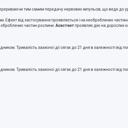
 перериваючи тим самим передачу нервових імпульсів, що веде до у
ам. Ефект від застосування проявляється і на необроблених частин
я оброблених частин рослини.
Асистент
проявляє дію на дорослих к
ідником. Тривалість захисної дії сягає до 21 дня в залежності від п
ідником. Тривалість захисної дії сягає до 21 дня в залежності від п