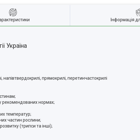
арактеристики
Інформація д
ії Україна
лі, напівтвердокрилі, прямокрилі, перетинчастокрилі
астинам;
 у рекомендованих нормах;
них температур;
них частин рослини;
озвитку (трипси та інші);