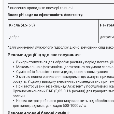
* внесення проводити ввечері та вночі
Вплив рН води на ефективність Асистенту:
Кисла (4.5-6.5)
Нейтрал
добре
допуст
*для уникнення лужногого гідролізу діючої речовини слід вик
Рекомендації щодо застосування
:
Використовується для обробки рослин у період вегетації п
Максимальна ефективність досягається за умови своєчасн
Сумісний із більшістю пестицидів, за винятком лужних.
З метою повного знищення шкідників, що живуть приховано
ростуть. У цьому випадку внесення рекомендовано при темпер
При застосуванні інсектициду Асистент у посушливих і ж
Органосиліконовий ПАР (0,05-0,1% розчин) для кращого змо
рослин.
Норма витрат робочого розчину залежить від оброблювано
для виноградників, для садів 500-1000 л/га.
Рекомендовані бакові суміші: