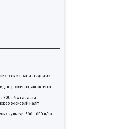
их ознак появи шкідників.
ид по рослинах, які активно
 300 л/га і додати
через восковий наліт
вих культур, 500-1000 л/га,