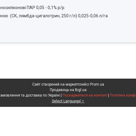
аносиліконові ПАР 0,05 - 0,1% р/р.
ною (СК, лямбда-цигалотрин, 250 г/л) 0,025-0,06 л/га
Сайт створений на маркетплейсі
Prom.ua
Продавець на Bigl.ua
Агрохімія. Замовлення та доставка по Україні |
Поскаржитися на контент
|
Політика конфі
Select Language
▼