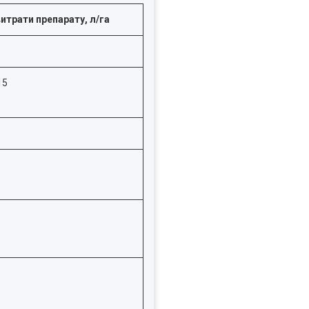
итрати препарату, л/га
15