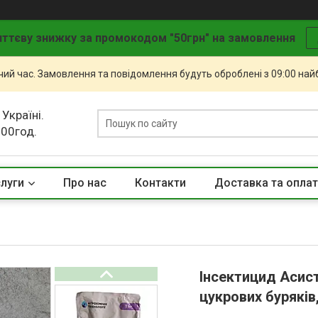
ттєву знижку за промокодом "50грн" на замовлення
чий час. Замовлення та повідомлення будуть оброблені з 09:00 най
 Україні.
.00год.
слуги
Про нас
Контакти
Доставка та опла
Інсектицид Асист
цукрових буряків