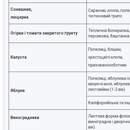
Соняшник,
Саранові, клопи, поп
тютюновий трипс
люцерна
Теплична білокрилка
Огірки і томати закритого ґрунту
персикова, баштанна 
Попелиці, блішки,
Капуста
хрестоцвіті клопи,
прихованохоботник
Попелиці, яблунева 
мінуючі молі, яблунев
листовійки (1-2 вік)
Яблуня
Каліфорнійська та ін
Листова форма філок
Виноградники
виноградна і дворічна
вік)