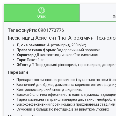
Опис
Х
Телефонуйте: 0981770776
Інсектицид Асистент 1 кг Агрохімічні Технолог
Діюча речовина:
Ацетаміприд, 200 г/кг
;
Препаративна форма:
Водорозчинний порошок
Характер дії:
контактної,кишкової та системної
Тара:
Пакет 1 кг
Об'єкт дії:
Твердокрилі, рівнокрилі, торочкокрилі, двокри
Переваги
Препарат поглинається рослиною і рухається по всім її ч
Безпечний для бджіл, джмелів та корисної ентомофауни
Контролює широкий спектр шкідників;
Висока біологічна ефективність навіть в умовах підвище
Гарна системна та трансламінарна дія, захист необробле
Високоефективний проти комах із прихованими стадіями р
Сумісний із більшістю пестицидів за винятком лужних