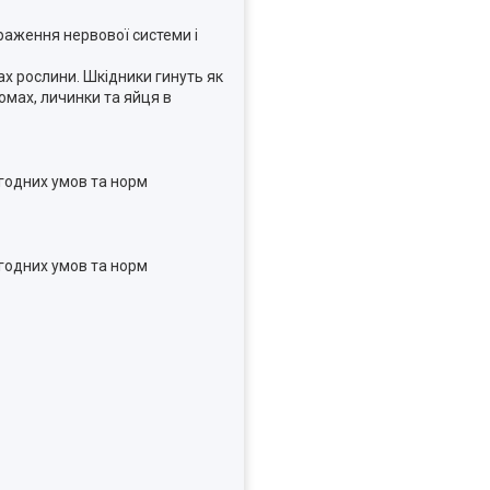
раження нервової системи і
ах рослини. Шкідники гинуть як
омах, личинки та яйця в
огодних умов та норм
огодних умов та норм