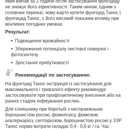
який випав за 2 години після застосування фунгіциду
не знижує його ефективності. Таким чином, одним з
головних переваг, чому варто купити фунгіцид Танос |
фунгицид Танос, є його високий показник впливу при
мінливих погодних умовах.
Результат:
Підвищення врожайності
Збереження потенціалу листової поверхні і
фотосинтезу
Зростання прибутковості
Рекомендації по застосуванню:
На фунгіцид Танос інструкція із застосування для
максимального і тривалого ефекту рекомендує
застосовувати при профілактичному внесення або на
ранніх стадіях інфікування рослин.
Для соняшнику при боротьбі з несправжньою
борошнистою росою, фомопсису, фомозом,
альтернаріоз, септоріозом, борошнистою росою у ЗЗР
Танос норма витрати складає 0,4 - 0,6 кг / га. Час