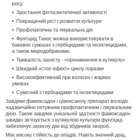
росу
Зростання фотосинтетичної активності
Покращений ріст і розвиток культури
Профілактична та лікувальна дія
Фунгіцид Танос можна використовувати в
бакових сумішах з гербіцидами та інсектицидами,
а також мікродобривами.
Тривалість захисту - «проникнення в кутикулу»
Швидкий «стоп ефект» циклу поразки
Високоефективний при вологих і жарких
умовах
Сумісний з гербіцидами та інсектицидами
Завдяки фамоксадон і цімоксанілу препарат володіє
надзвичайно потужним профілактичним і лікувальним
дією. Також завдяки унікальній здатності фамоксадон
швидко зв'язується з кутикулою культури фунгіцид
забезпечує захисну дію від збудників хвороб.
Має високу стійкість до опадів. Навіть значний дощ,