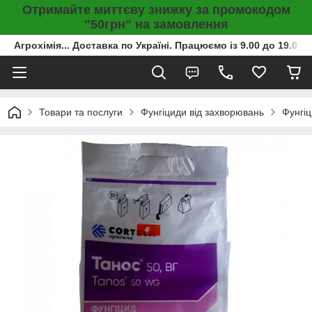
Отримайте миттєву знижку за промокодом
"50грн" на замовлення
Агрохімія... Доставка по Україні. Працюємо із 9.00 до 19.00г
Товари та послуги
Фунгіциди від захворювань
Фунгіц