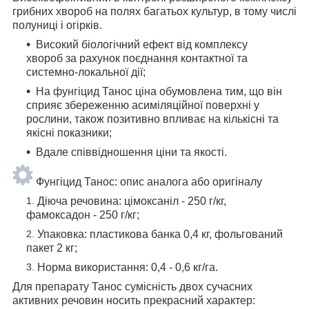
грибних хвороб на полях багатьох культур, в тому числі
полуниці і огірків.
Високий біологічний ефект від комплексу
хвороб за рахунок поєднання контактної та
системно-локальної дії;
На фунгіцид Танос ціна обумовлена тим, що він
сприяє збереженню асиміляційної поверхні у
рослини, також позитивно впливає на кількісні та
якісні показники;
Вдале співвідношення ціни та якості.
Фунгіцид Танос: опис аналога або оригіналу
Діюча речовина: цімоксаніл - 250 г/кг,
фамоксадон - 250 г/кг;
Упаковка: пластикова банка 0,4 кг, фольгований
пакет 2 кг;
Норма використання: 0,4 - 0,6 кг/га.
Для препарату Танос сумісність двох сучасних
активних речовин носить прекрасний характер: