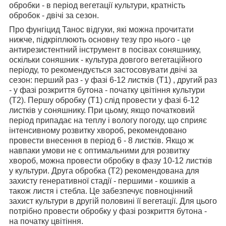
обробки - в період вегетації культури, кратність
обробок - двічі за сезон.
Про фунгіцид Танос відгуки, які можна прочитати
нижче, підкріплюють основну тезу про нього - це
антирезистентний інструмент в посівах соняшнику,
оскільки соняшник - культура довгого вегетаційного
періоду, то рекомендується застосовувати двічі за
сезон: перший раз - у фазі 6-12 листків (Т1) , другий раз
- у фазі розкриття бутона - початку цвітіння культури
(Т2). Першу обробку (Т1) слід провести у фазі 6-12
листків у соняшнику. При цьому, якщо початковий
період припадає на теплу і вологу погоду, що сприяє
інтенсивному розвитку хвороб, рекомендовано
провести внесення в період 6 - 8 листків. Якщо ж
навпаки умови не є оптимальними для розвитку
хвороб, можна провести обробку в фазу 10-12 листків
у культури. Друга обробка (Т2) рекомендована для
захисту генеративної стадії - першими - кошиків а
також листя і стебла. Це забезпечує повноцінний
захист культури в другій половині її вегетації. Для цього
потрібно провести обробку у фазі розкриття бутона -
на початку цвітіння.