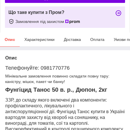
Що таке купити з Пром?
Замовлення під захистом
Опис
Характеристики
Доставка
Оплата
Умови п
Опис
Телефонуйте: 0981770776
Мінімальне замовлення повинно складати повну тару:
каністру, мішок, пакет чи банку!
Фунгіцид Танос 50 в. р., Дюпон, 2кг
ЗЗР, до складу якого включені два компоненти:
профілактичного, лікувального і
антиспоруляціонної дії. Фунгіцид Танос купити в Україні
вартодля захисту від хвороб на соняшнику, на
винограді, для томатів, сої та картоплі.
Високоефективний в контролі розширеного комплексу