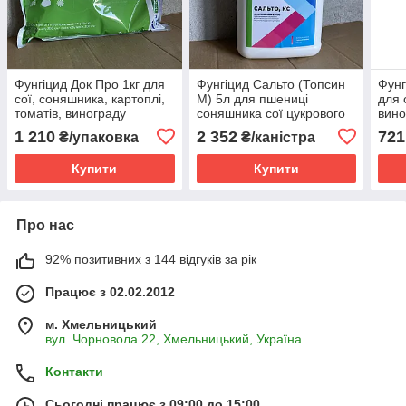
Фунгіцид Док Про 1кг для
Фунгіцид Сальто (Топсин
Фунг
сої, соняшника, картоплі,
М) 5л для пшениці
для 
томатів, винограду
соняшника сої цукрового
вино
(цимоксаніл і
буряка капусти винограду
1 210
2 352
721
₴/упаковка
₴/каністра
міклобутаніл)
яблунь
Купити
Купити
Про нас
92% позитивних з 144 відгуків за рік
Працює з 02.02.2012
м. Хмельницький
вул. Чорновола 22, Хмельницький, Україна
Контакти
Сьогодні працює з 09:00 до 15:00