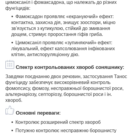
цимоксаніл і фомаксадона, що належать до різних
фунгіцидів:
Фамоксадон проявляє «екрануючий» ефект:
контактна, захисна дія, знищує зооспори, міцно
зв'язується з кутикулою, стійкий до змивання
дощем, стримує проростання гіфів гриба.
Цимоксаніл проявляє «зупиняючий» ефект:
лікувальний, ефект капсолювання інфікованих
клітин, антиспоруляціонну дію.
Спектр контрольованих хвороб соняшнику:
Завдяки поєднанню двох речовин, застосування Танос
фунгіциду забезпечує високорівневий контроль
фомопсису, фомозу, несправжньої борошнистої роси,
альтернаріозу, септоріозу, борошнистої роси і ін.
хвороб.
Основні переваги:
Контролює розширений спектр хвороб
Потужно контролює несправжню борошнисту