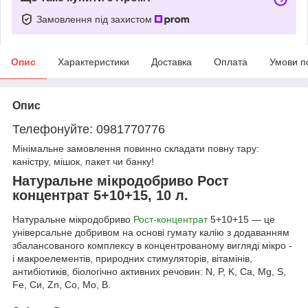
Замовлення під захистом
Опис
Характеристики
Доставка
Оплата
Умови п
Опис
Телефонуйте: 0981770776
Мінімальне замовлення повинно складати повну тару:
каністру, мішок, пакет чи банку!
Натуральне мікродобриво Рост
концентрат 5+10+15, 10 л.
Натуральне мікродобриво
Рост-концентрат
5+10+15 — це
універсальне добривом на основі гумату калію з додаванням
збалансованого комплексу в концентрованому вигляді мікро -
і макроелементів, природних стимуляторів, вітамінів,
антибіотиків, біологічно активних речовин: N, P, K, Са, Mg, S,
Fе, Си, Zn, Со, Мо, B.