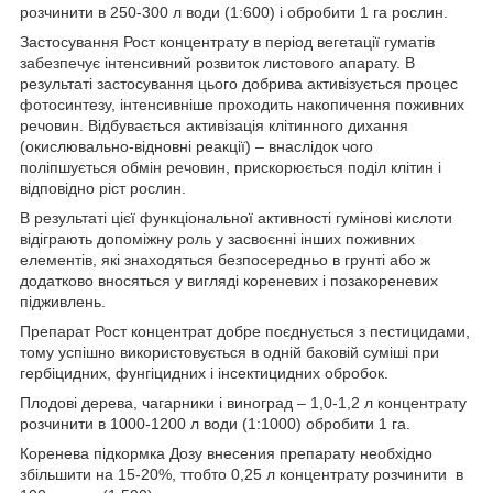
розчинити в 250-300 л води (1:600) і обробити 1 га рослин.
Застосування Рост концентрату в період вегетації гуматів
забезпечує інтенсивний розвиток листового апарату. В
результаті застосування цього добрива активізується процес
фотосинтезу, інтенсивніше проходить накопичення поживних
речовин. Відбувається активізація клітинного дихання
(окислювально-відновні реакції) – внаслідок чого
поліпшується обмін речовин, прискорюється поділ клітин і
відповідно ріст рослин.
В результаті цієї функціональної активності гумінові кислоти
відіграють допоміжну роль у засвоєнні інших поживних
елементів, які знаходяться безпосередньо в грунті або ж
додатково вносяться у вигляді кореневих і позакореневих
підживлень.
Препарат Рост концентрат добре поєднується з пестицидами,
тому успішно використовується в одній баковій суміші при
гербіцидних, фунгіцидних і інсектицидних обробок.
Плодові дерева, чагарники і виноград – 1,0-1,2 л концентрату
розчинити в 1000-1200 л води (1:1000) обробити 1 га.
Коренева підкормка Дозу внесения препарату необхідно
збільшити на 15-20%, ттобто 0,25 л концентрату розчинити в