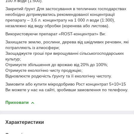
100 л води (1:500).
Закритий ґрунт. Для застосування в тепличних господарствах
необхідно дотримуватись рекомендованої концентрації
препарату – 3,6 л. концентрату на 1 000 л води (1:300),
незалежно від виду обробки (коренева або листова).
Використовуючи препарат «ROST-концентрат» Ви:
Захищаєте землю, рослини, дерева від шкідливих речовин, які
потрапляють із атмосфери;
Заощаджуєте гроші при вирощуванні сільськогосподарських
культур;
Отримуєте збільшення до врожаю від 20% до 100%;
Отримуєте екологічно чисту продукцію;
Відновлюєте родючість ґрунту та її екологічну чистоту.
Замовити або купити мікродобриво Рост концентрат 5+10+15
Ви можете у нас на сайті, зробивши замовлення по телефону.
Приховати
Характеристики