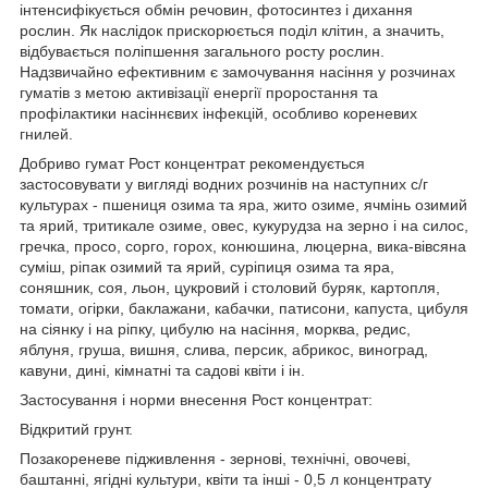
інтенсифікується обмін речовин, фотосинтез і дихання
рослин. Як наслідок прискорюється поділ клітин, а значить,
відбувається поліпшення загального росту рослин.
Надзвичайно ефективним є замочування насіння у розчинах
гуматів з метою активізації енергії проростання та
профілактики насіннєвих інфекцій, особливо кореневих
гнилей.
Добриво гумат Рост концентрат рекомендується
застосовувати у вигляді водних розчинів на наступних с/г
культурах - пшениця озима та яра, жито озиме, ячмінь озимий
та ярий, тритикале озиме, овес, кукурудза на зерно і на силос,
гречка, просо, сорго, горох, конюшина, люцерна, вика-вівсяна
суміш, ріпак озимий та ярий, суріпиця озима та яра,
соняшник, соя, льон, цукровий і столовий буряк, картопля,
томати, огірки, баклажани, кабачки, патисони, капуста, цибуля
на сіянку і на ріпку, цибулю на насіння, морква, редис,
яблуня, груша, вишня, слива, персик, абрикос, виноград,
кавуни, дині, кімнатні та садові квіти і ін.
Застосування і норми внесення Рост концентрат:
Відкритий грунт.
Позакореневе підживлення - зернові, технічні, овочеві,
баштанні, ягідні культури, квіти та інші - 0,5 л концентрату