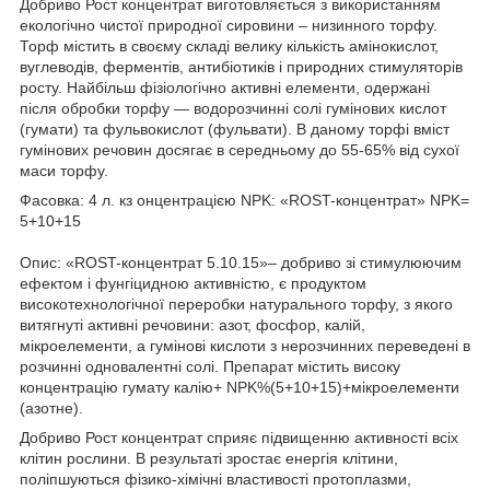
Добриво Рост концентрат виготовляється з використанням
екологічно чистої природної сировини – низинного торфу.
Торф містить в своєму складі велику кількість амінокислот,
вуглеводів, ферментів, антибіотиків і природних стимуляторів
росту. Найбільш фізіологічно активні елементи, одержані
після обробки торфу — водорозчинні солі гумінових кислот
(гумати) та фульвокислот (фульвати). В даному торфі вміст
гумінових речовин досягає в середньому до 55-65% від сухої
маси торфу.
Фасовка: 4 л. кз онцентрацією NPK: «RОST-концентрат» NPK=
5+10+15
Опис: «RОST-концентрат 5.10.15»– добриво зі стимулюючим
ефектом і фунгіцидною активністю, є продуктом
високотехнологічної переробки натурального торфу, з якого
витягнуті активні речовини: азот, фосфор, калій,
мікроелементи, а гумінові кислоти з нерозчинних переведені в
розчинні одновалентні солі. Препарат містить високу
концентрацію гумату калію+ NPK%(5+10+15)+мікроелементи
(азотне).
Добриво Рост концентрат сприяє підвищенню активності всіх
клітин рослини. В результаті зростає енергія клітини,
поліпшуються фізико-хімічні властивості протоплазми,