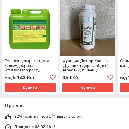
Рост концентрат - гумат
Фунгіцид Доктор Кроп 1л
Стим
калію+добриво
(фунгіцид Дерозал) для
конц
(стимулятор росту,
зернових, пшениці,
добриво)
ячменю, жита, буряків,
5 143
350
від
₴/л
₴/л
від
соняшнику
Купити
Купити
Про нас
92% позитивних з 144 відгуків за рік
Працює з 02.02.2012