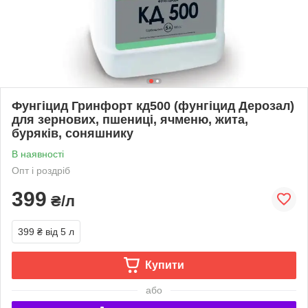
Фунгіцид Гринфорт кд500 (фунгіцид Дерозал)
для зернових, пшениці, ячменю, жита,
буряків, соняшнику
В наявності
Опт і роздріб
399
₴/л
399 ₴
від 5 л
Купити
або