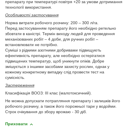
препарату при температурі повітря +20 за умови дотримання
технології використання.
Особливості застосування
Норма витрати робочого розчину: 200 – 300 л/га.
Перед застосуванням препарату його необхідно ретельно
збовтати в каністрі. Термін виходу людей для проведення
механізованих робіт – 4 доби, для ручних робіт –
встановлювати не потрібно.
Суміші з рідкими азотними добривами підвищують
ефективність препарату, але необхідно остерігатися
підвищених температур, щоб уникнути опіків. Добре
змішується з іншими засобами захисту рослин, однак у
кожному конкретному випадку слід провести тест на
сумісність.
Застереження
Класифікація ВООЗ: ІІІ клас (малотоксичний).
Не можна допускати потрапляння препарату і залишків його
робочого розчину, а також його порожньої тари у водойми.
Строк очікування до збору врожаю - 30 діб.
Приховати