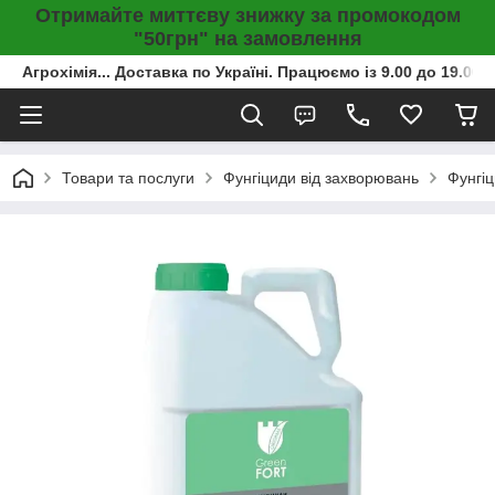
Отримайте миттєву знижку за промокодом
"50грн" на замовлення
Агрохімія... Доставка по Україні. Працюємо із 9.00 до 19.00г
Товари та послуги
Фунгіциди від захворювань
Фунгіц