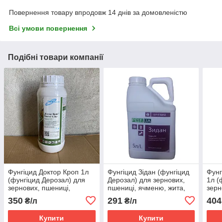
Повернення товару впродовж 14 днів за домовленістю
Всі умови повернення
Подібні товари компанії
Фунгіцид Доктор Кроп 1л
Фунгіцид Зідан (фунгіцид
Фунг
(фунгіцид Дерозал) для
Дерозал) для зернових,
1л (
зернових, пшениці,
пшениці, ячменю, жита,
зерн
ячменю, жита, буряків,
буряків, соняшнику
ячме
350
291
404
₴/л
₴/л
соняшнику
сон
Купити
Купити