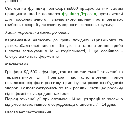
дешевше.
Системний фунгіцид Гринфорт кд500 працює за тим самим
принципом, що і його аналог
фунгіцид Дерозал
, призначений
для профілактичного і лікувального впливу проти багатьох
грибкових хвороб для захисту зернових колосових культур.
Характеристика діючої речовини
Карбендазим належить до групи похідних карбамінової та
дитіокарбамінової кислот. Він діє на фітопатогенні гриби
шляхом гальмування їх життєдіяльності, і що особливо -
блокує активність ферментів.
Механізм дії
Грінфорт КД 500 - фунгіцид контактно-системної, захисної та
терапевтичної дії. Препарат діє фітопатогенні гриби
незалежно від фази розвитку, пригнічуючи розвиток збудників
хвороб. Розповсюджуючись по всій рослині, захищає рослину
від інфекції як усередині, так і зовні.
Період захисної дії при оптимальній концентрації та залежно
від умов навколишнього середовища становить 7 - 14 днів.
Регламент застосування