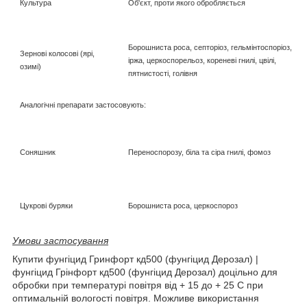
Культура
Об'єкт, проти якого обробляється
Борошниста роса, септоріоз, гельмінтоспоріоз,
Зернові колосові (ярі,
іржа, церкоспорельоз, кореневі гнилі, цвілі,
озимі)
пятнистості, голівня
Аналогічні препарати застосовують:
Соняшник
Переноспорозу, біла та сіра гнилі, фомоз
Цукрові буряки
Борошниста роса, церкоспороз
Умови застосування
Купити фунгіцид Гринфорт кд500 (фунгіцид Дерозал) |
фунгіцид Грінфорт кд500 (фунгіцид Дерозал) доцільно для
обробки при температурі повітря від + 15 до + 25 С при
оптимальній вологості повітря. Можливе використання