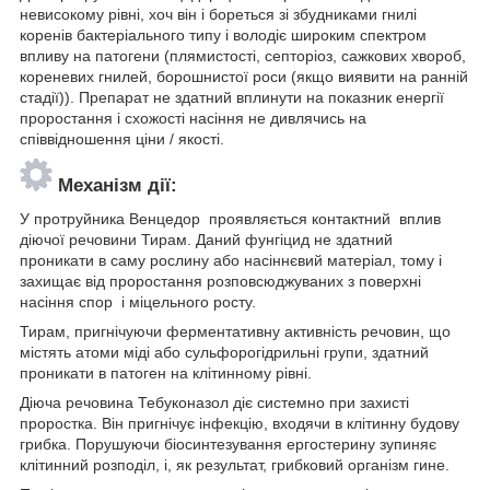
невисокому рівні, хоч він і бореться зі збудниками гнилі
коренів бактеріального типу і володіє широким спектром
впливу на патогени (плямистості, септоріоз, сажкових хвороб,
кореневих гнилей, борошнистої роси (якщо виявити на ранній
стадії)). Препарат не здатний вплинути на показник енергії
проростання і схожості насіння не дивлячись на
співвідношення ціни / якості.
Механізм дії:
У протруйника Венцедор проявляється контактний вплив
діючої речовини Тирам. Даний фунгіцид не здатний
проникати в саму рослину або насіннєвий матеріал, тому і
захищає від проростання розповсюджуваних з поверхні
насіння спор і міцельного росту.
Тирам, пригнічуючи ферментативну активність речовин, що
містять атоми міді або сульфорогідрильні групи, здатний
проникати в патоген на клітинному рівні.
Діюча речовина Тебуконазол діє системно при захисті
проростка. Він пригнічує інфекцію, входячи в клітинну будову
грибка. Порушуючи біосинтезування ергостерину зупиняє
клітинний розподіл, і, як результат, грибковий організм гине.