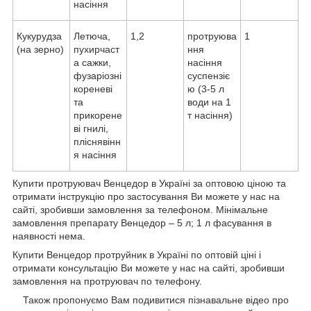
насіння
Кукурудза
Летюча,
1,2
протруюва
1
(на зерно)
пухирчаст
ння
а сажки,
насіння
фузаріозні
суспензіє
кореневі
ю (3-5 л
та
води на 1
прикорене
т насіння)
ві гнилі,
пліснявінн
я насіння
Купити протруювач Венцедор в Україні за оптовою ціною та
отримати інструкцію про застосування Ви можете у нас на
сайті, зробивши замовлення за телефоном. Мінімальне
замовлення препарату Венцедор – 5 л; 1 л фасування в
наявності нема.
Купити Венцедор протруйник в Україні по оптовій ціні і
отримати консультацію Ви можете у нас на сайті, зробивши
замовлення на протруювач по телефону.
Також пропонуємо Вам подивитися пізнавальне відео про