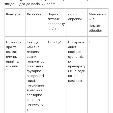
тиждень-два до посівних робіт.
Культура
Хвороби
Норма
строк
Максимал
витрати
обробки
ьна
препарату
кількість
, л / т
обробок
Пшениця
Тверда,
1,0 - 1,2
Протруюв
1
яра та
кам'яна,
ання
озима;
летюча
насіння
ячмінь
сажки,
суспензіє
ярий та
гельмінтос
ю
озимий
поріозна і
препарату
фузаріозн
(10 л води
а кореневі
на 1 т
гнилі,
насіння)
пліснявінн
я насіння,
септоріоз,
сітчаста
плямистіст
ь