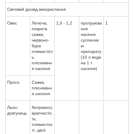
Світовий досвід використання
Овес
Летюча,
1,0 - 1,2
протруюва
1
покрита
ння
сажки,
насіння
червоно-
суспензіє
бура
ю
плямистіст
препарату
ь,
(10 л води
пліснявінн
на 1 т
я насіння
насіння)
Просо
Сажка,
пліснявінн
я насіння
Льон-
Антракноз,
довгунець
крапчастіс
ть,
плямистос
ті, цвілі