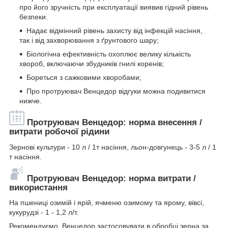
про його зручність при експлуатації виявив гідний рівень
безпеки.
Надає відмінний рівень захисту від інфекцій насіння,
так і від захворювання з ґрунтового шару;
Біологічна ефективність охоплює велику кількість
хвороб, включаючи збудників гнилі коренів;
Бореться з сажковими хворобами;
Про протруювач Венцедор відгуки можна подивитися
нижче.
Протруювач Венцедор: норма внесення /
витрати робочої рідини
Зернові культури - 10 л / 1т насіння, льон-довгунець - 3-5 л / 1
т насіння.
Протруювач Венцедор: норма витрати /
використання
На пшениці озимій і ярій, ячменю озимому та ярому, вівсі,
кукурудзі - 1 - 1,2 л/т.
Рекомендуємо Венцедор застосовувати в обробці зерна за