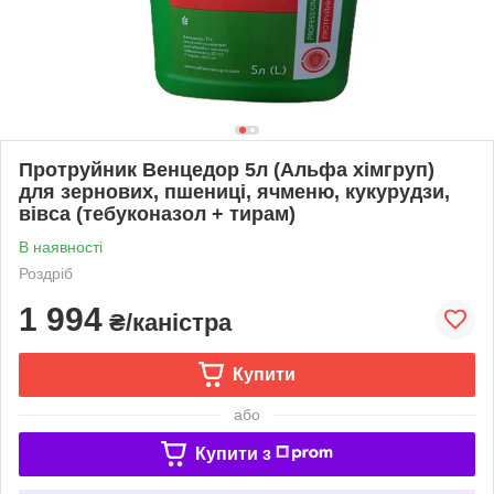
Протруйник Венцедор 5л (Альфа хімгруп)
для зернових, пшениці, ячменю, кукурудзи,
вівса (тебуконазол + тирам)
В наявності
Роздріб
1 994
₴/каністра
Купити
або
Купити з