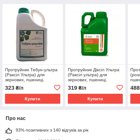
Протруйник Тебун-ультра
Протруйник Діксіл Ультра
Прот
(Раксіл Ультра) для
(Раксіл ультра) для
(роз
зернових, пшениці,
зернових, пшениці,
пшен
ячменю, жита, вівса,
ячменю, жита, вівса,
куку
323
319
488
₴/л
₴/л
проса, льону
проса (тебуконазол, 120)
(Теб
(Тебуконазол, 60 г/л)
Купити
Купити
Про нас
93% позитивних з 140 відгуків за рік