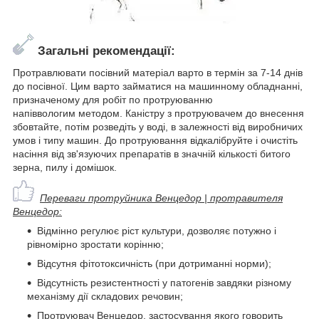
Загальні рекомендації:
Протравлювати посівний матеріал варто в термін за 7-14 днів
до посівної. Цим варто займатися на машинному обладнанні,
призначеному для робіт по протруюванню
напіввологим методом. Каністру з протруювачем до внесення
збовтайте, потім розведіть у воді, в залежності від виробничих
умов і типу машин. До протруювання відкалібруйте і очистіть
насіння від зв'язуючих препаратів в значній кількості битого
зерна, пилу і домішок.
Переваги протруйника Венцедор | протравителя
Венцедор:
Відмінно регулює ріст культури, дозволяє потужно і
рівномірно зростати корінню;
Відсутня фітотоксичність (при дотриманні норми);
Відсутність резистентності у патогенів завдяки різному
механізму дії складових речовин;
Протруювач Венцедор, застосування якого говорить