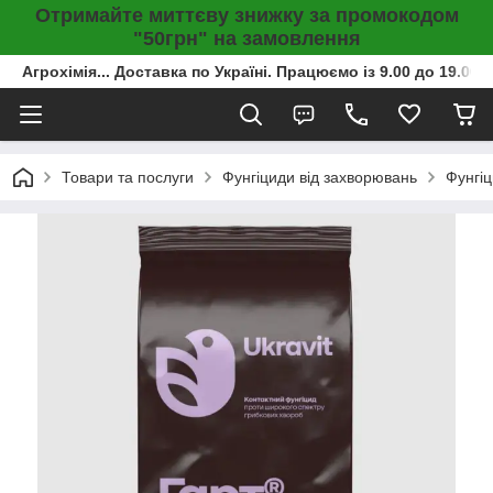
Отримайте миттєву знижку за промокодом
"50грн" на замовлення
Агрохімія... Доставка по Україні. Працюємо із 9.00 до 19.00г
Товари та послуги
Фунгіциди від захворювань
Фунгіц