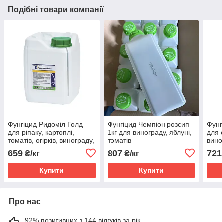
Подібні товари компанії
Фунгіцид Ридоміл Голд
Фунгіцид Чемпіон розсип
Фунг
для ріпаку, картоплі,
1кг для винограду, яблуні,
для 
томатів, огірків, винограду,
томатів
вино
часнику, цибулі, хмелю,
659
807
721
₴/кг
₴/кг
тютюну
Купити
Купити
Про нас
92% позитивних з 144 відгуків за рік