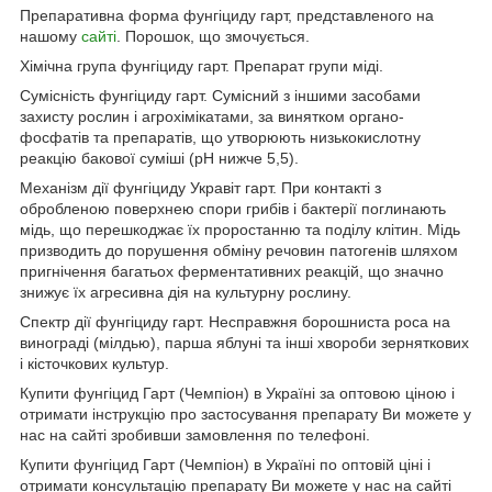
Препаративна форма фунгіциду гарт, представленого на
нашому
сайті
. Порошок, що змочується.
Хімічна група фунгіциду гарт. Препарат групи міді.
Сумісність фунгіциду гарт. Сумісний з іншими засобами
захисту рослин і агрохімікатами, за винятком органо-
фосфатів та препаратів, що утворюють низькокислотну
реакцію бакової суміші (рН нижче 5,5).
Механізм дії фунгіциду Укравіт гарт. При контакті з
обробленою поверхнею спори грибів і бактерії поглинають
мідь, що перешкоджає їх проростанню та поділу клітин. Мідь
призводить до порушення обміну речовин патогенів шляхом
пригнічення багатьох ферментативних реакцій, що значно
знижує їх агресивна дія на культурну рослину.
Спектр дії фунгіциду гарт. Несправжня борошниста роса на
винограді (мілдью), парша яблуні та інші хвороби зерняткових
і кісточкових культур.
Купити фунгіцид Гарт (Чемпіон) в Україні за оптовою ціною і
отримати інструкцію про застосування препарату Ви можете у
нас на сайті зробивши замовлення по телефоні.
Купити фунгіцид Гарт (Чемпіон) в Україні по оптовій ціні і
отримати консультацію препарату Ви можете у нас на сайті