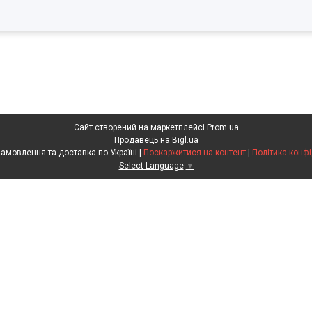
Сайт створений на маркетплейсі
Prom.ua
Продавець на Bigl.ua
Агрохімія. Замовлення та доставка по Україні |
Поскаржитися на контент
|
Політика конфі
Select Language
▼