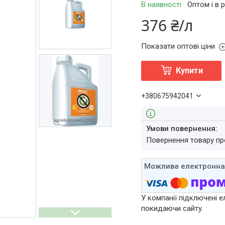
В наявності
Оптом і в 
376 ₴/л
Показати оптові ціни
Купити
+380675942041
повернення товару п
У компанії підключені е
покидаючи сайту.