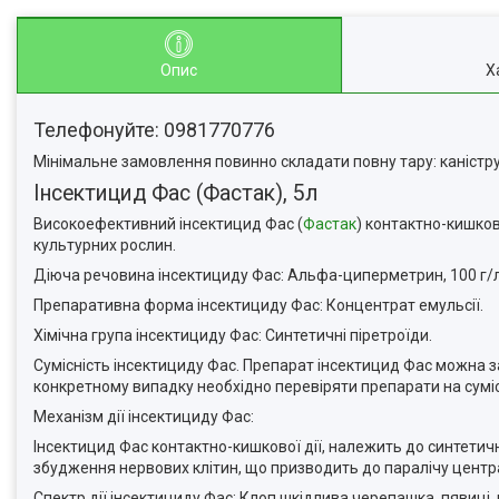
Опис
Х
Телефонуйте: 0981770776
Мінімальне замовлення повинно складати повну тару: каністру,
Інсектицид Фас (Фастак), 5л
Високоефективний інсектицид Фас (
Фастак
) контактно-кишков
культурних рослин.
Діюча речовина інсектициду Фас: Альфа-циперметрин, 100 г/л
Препаративна форма інсектициду Фас: Концентрат емульсії.
Хімічна група інсектициду Фас: Синтетичні піретроїди.
Сумісність інсектициду Фас. Препарат інсектицид Фас можна з
конкретному випадку необхідно перевіряти препарати на суміс
Механізм дії інсектициду Фас:
Інсектицид Фас контактно-кишкової дії, належить до синтетич
збудження нервових клітин, що призводить до паралічу центра
Спектр дії інсектициду Фас: Клоп шкідлива черепашка, пявиці,