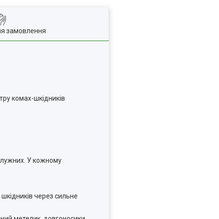
ля замовлення
ктру комах-шкідників
 лужних. У кожному
 шкідників через сильне
чний метелик, довгоносики,