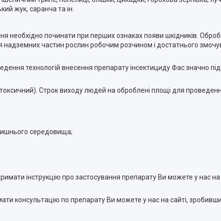
кий жук, саранча та ін.
ання необхідно починати при перших ознаках появи шкідників. Обро
я надземних частин рослин робочим розчином і достатнього змочува
ведення технологій внесення препарату інсектициду Фас значно пі
лотоксичний). Строк виходу людей на оброблені площі для проведення
лишнього середовища;
отримати інструкцію про застосування препарату Ви можете у нас н
римати консультацію по препарату Ви можете у нас на сайті, зробив