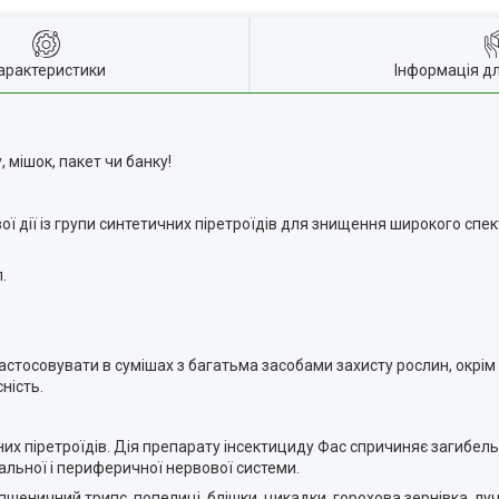
арактеристики
Інформація д
 мішок, пакет чи банку!
ої дії із групи синтетичних піретроїдів для знищення широкого спе
.
астосовувати в сумішах з багатьма засобами захисту рослин, окрім
ність.
них піретроїдів. Дія препарату інсектициду Фас спричиняє загибель
льної і периферичної нервової системи.
 пшеничний трипс, попелиці, блішки, цикадки, горохова зернівка, лу