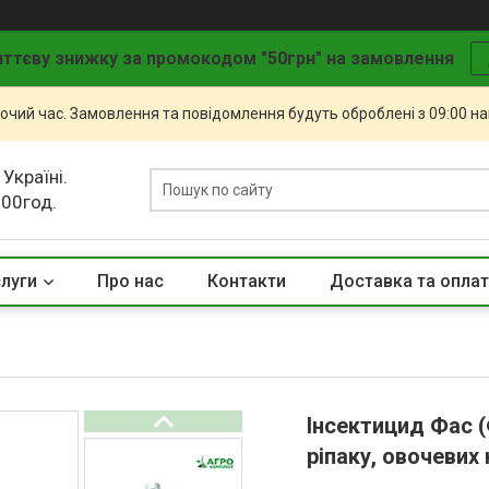
ттєву знижку за промокодом "50грн" на замовлення
бочий час. Замовлення та повідомлення будуть оброблені з 09:00 н
 Україні.
.00год.
слуги
Про нас
Контакти
Доставка та опла
Інсектицид Фас (
ріпаку, овочевих