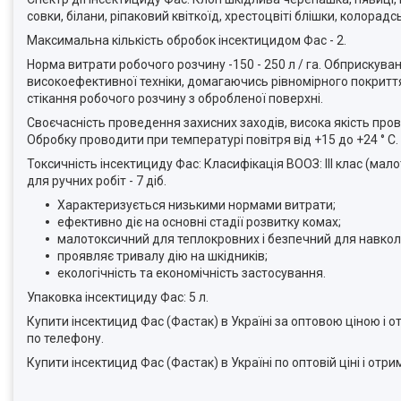
совки, білани, ріпаковий квіткоїд, хрестоцвіті блішки, колорадсь
Максимальна кількість обробок інсектицидом Фас - 2.
Норма витрати робочого розчину -150 - 250 л / га. Обприскув
високоефективної техніки, домагаючись рівномірного покритт
стікання робочого розчину з обробленої поверхні.
Своєчасність проведення захисних заходів, висока якість про
Обробку проводити при температурі повітря від +15 до +24 ° С.
Токсичність інсектициду Фас: Класифікація ВООЗ: ІІІ клас (ма
для ручних робіт - 7 діб.
Характеризується низькими нормами витрати;
ефективно діє на основні стадії розвитку комах;
малотоксичний для теплокровних і безпечний для навко
проявляє тривалу дію на шкідників;
екологічність та економічність застосування.
Упаковка інсектициду Фас: 5 л.
Купити інсектицид Фас (Фастак) в Україні за оптовою ціною і 
по телефону.
Купити інсектицид Фас (Фастак) в Україні по оптовій ціні і от