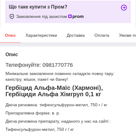
Що таке купити з Пром?
Замовлення під захистом
Опис
Характеристики
Доставка
Оплата
Умови п
Опис
Телефонуйте: 0981770776
Мінімальне замовлення повинно складати повну тару:
каністру, мішок, пакет чи банку!
Гербіцид Альфа-Маїс (Хармоні),
Гербіциди Альфа Хімгруп 0,1 кг
Діюча речовина: тифенсульфурон-метил, 750 г / кг
Препаративна форма: в. р.
Діюча речовина препарату, наданого у нас на сайті :
Тифенсульфурон-метил, 750 г / кг