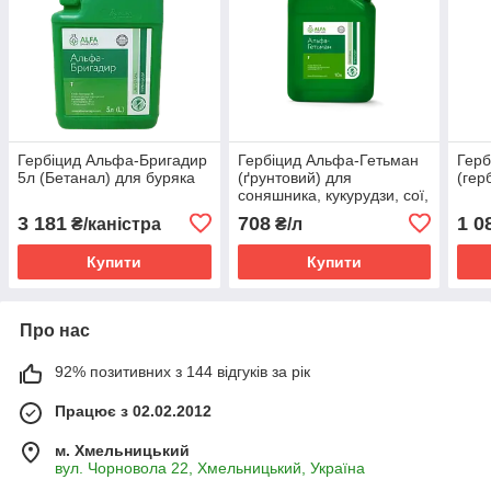
Гербіцид Альфа-Бригадир
Гербіцид Альфа-Гетьман
Герб
5л (Бетанал) для буряка
(ґрунтовий) для
(гер
соняшника, кукурудзи, сої,
картоплі ( Метолахлор,
3 181
708
1 0
₴/каністра
₴/л
960 г / л)
Купити
Купити
Про нас
92% позитивних з 144 відгуків за рік
Працює з 02.02.2012
м. Хмельницький
вул. Чорновола 22, Хмельницький, Україна