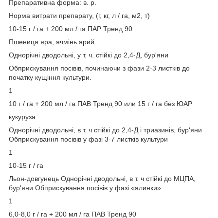
Препаративна форма: в. р.
Норма витрати препарату, (г, кг, л / га, м2, т)
10-15 г / га + 200 мл / га ПАР Тренд 90
Пшениця яра, ячмінь ярий
Однорічні дводольні, у т. ч. стійкі до 2,4-Д, бур'яни
Обприскування посівів, починаючи з фази 2-3 листків до
початку кущіння культури.
1
10 г / га + 200 мл / га ПАВ Тренд 90 или 15 г / га без ЮАР
кукуруза
Однорічні дводольні, в т. ч стійкі до 2,4-Д і триазинів, бур'яни
Обприскування посівів у фазі 3-7 листків культури
1
10-15 г / га
Льон-довгунець Однорічні дводольні, в т. ч стійкі до МЦПА,
бур'яни Обприскування посівів у фазі «ялинки»
1
6,0-8,0 г / га + 200 мл / га ПАВ Тренд 90