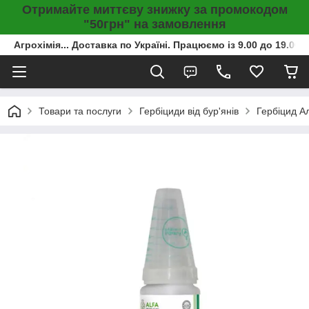
Отримайте миттєву знижку за промокодом
"50грн" на замовлення
Агрохімія... Доставка по Україні. Працюємо із 9.00 до 19.00г
Товари та послуги
Гербіциди від бур'янів
Гербіцид А