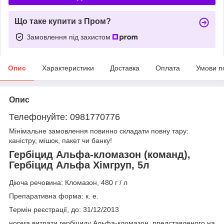
Що таке купити з Пром?
Замовлення під захистом
Опис
Характеристики
Доставка
Оплата
Умови п
Опис
Телефонуйте: 0981770776
Мінімальне замовлення повинно складати повну тару:
каністру, мішок, пакет чи банку!
Гербіцид Альфа-кломазон (команд),
Гербіцид Альфа Хімгруп, 5л
Діюча речовина: Кломазон, 480 г / л
Препаративна форма: к. е.
Термін реєстрації, до: 31/12/2013
норма витрати гербіциду Альфа-кломазон, представленого на