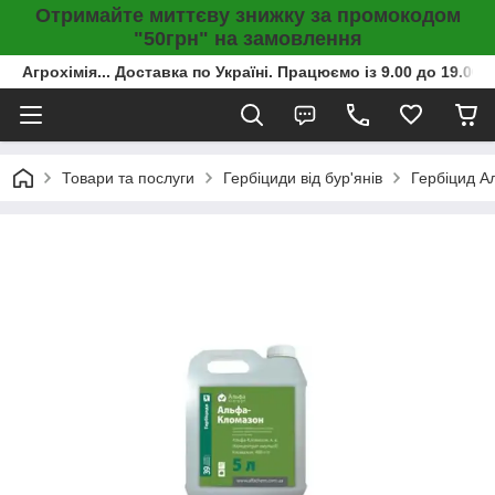
Отримайте миттєву знижку за промокодом
"50грн" на замовлення
Агрохімія... Доставка по Україні. Працюємо із 9.00 до 19.00г
Товари та послуги
Гербіциди від бур'янів
Гербіцид А