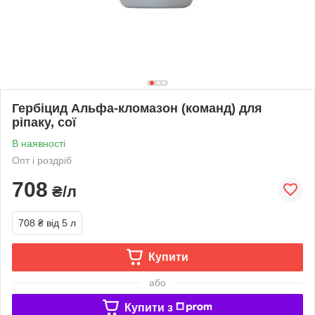
Гербіцид Альфа-кломазон (команд) для
ріпаку, сої
В наявності
Опт і роздріб
708
₴/л
708 ₴
від 5 л
Купити
або
Купити з