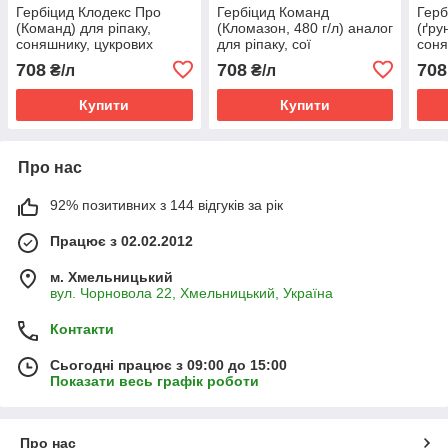
Гербіцид Клодекс Про
Гербіцид Команд
Герб
(Команд) для ріпаку,
(Кломазон, 480 г/л) аналог
(ґру
соняшнику, цукрових
для ріпаку, сої
соня
буряків, сої
карт
708
708
708
₴/л
₴/л
960 г
Купити
Купити
Про нас
92% позитивних з 144 відгуків за рік
Працює з 02.02.2012
м. Хмельницький
вул. Чорновола 22, Хмельницький, Україна
Контакти
Сьогодні працює з 09:00 до 15:00
Показати весь графік роботи
Про нас