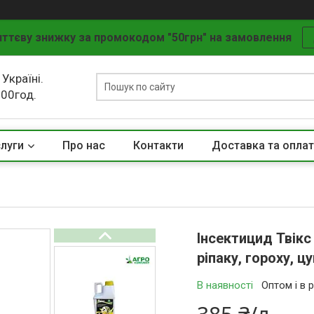
ттєву знижку за промокодом "50грн" на замовлення
 Україні.
.00год.
слуги
Про нас
Контакти
Доставка та опла
Інсектицид Твікс
ріпаку, гороху, 
В наявності
Оптом і в 