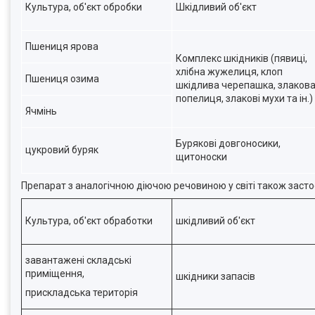
Культура, об'єкт обробки
Шкідливий об'єкт
Пшениця ярова
Комплекс шкідників (пявиці,
хлібна жужелиця, клоп
Пшениця озима
шкідлива черепашка, злаков
попелиця, злакові мухи та ін.)
Ячмінь
Бурякові довгоносики,
цукровий буряк
щитоноски
Препарат з аналогічною діючою речовиною у світі також заст
Культура, об'єкт обработки
шкідливий об'єкт
завантажені складські
приміщення,
шкідники запасів
прискладська територія