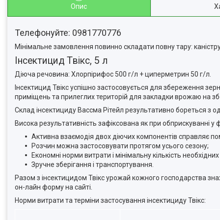
Опис
Х
Телефонуйте: 0981770776
Мінімальне замовлення повинно складати повну тару: каністру,
Інсектицид Твікс, 5 л
Діюча речовина: Хлорпірифос 500 г/л + циперметрин 50 г/л.
Інсектицид Твікс успішно застосовується для збереження зернов
приміщень та прилеглих територій для закладки врожаю на зб
Склад інсектициду Вассма Рітейл результативно бореться з о
Висока результативність зафіксована як при обприскуванні у фа
Активна взаємодія двох діючих компонентів справляє по
Розчин можна застосовувати протягом усього сезону;
Економні норми витрати і мінімальну кількість необхідних
Зручне зберігання і транспортування.
Разом з інсектицидом Твікс урожай кожного господарства зна
он-лайн форму на сайті.
Норми витрати та терміни застосування інсектициду Твікс: