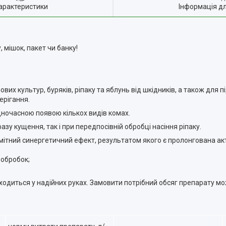
арактеристики
Інформація д
 мішок, пакет чи банку!
их культур, буряків, ріпаку та яблунь від шкідників, а також для 
ерігання.
дночасною появою кількох видів комах.
зу кущення, так і при передпосівній обробці насіння ріпаку.
мітний синергетичний ефект, результатом якого є пролонгована ак
 обробок;
ходиться у надійних руках. Замовити потрібний обсяг препарату м