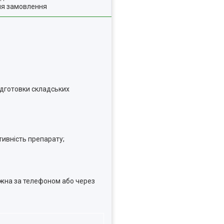
ля замовлення
підготовки складських
тивність препарату;
ожна за телефоном або через