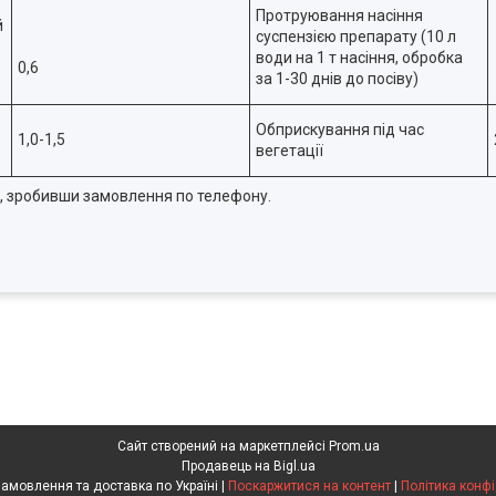
Протруювання насіння
й
суспензією препарату (10 л
води на 1 т насіння, обробка
0,6
за 1-30 днів до посіву)
Обприскування під час
1,0-1,5
вегетації
ті, зробивши замовлення по телефону.
Сайт створений на маркетплейсі
Prom.ua
Продавець на Bigl.ua
Агрохімія. Замовлення та доставка по Україні |
Поскаржитися на контент
|
Політика конфі