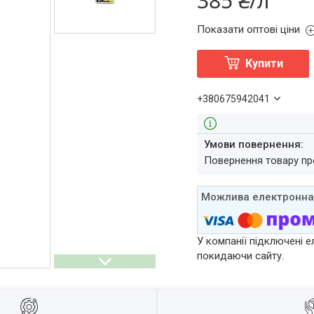
385 ₴/л
Показати оптові ціни
Купити
+380675942041
повернення товару п
У компанії підключені е
покидаючи сайту.