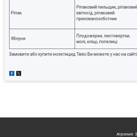
Ріпаковий пильщик, ріпакови
Ріпак
квіткоїд, ріпаковий
прихованохоботник
Плодожерки, листовертки,
Яблуня
молі, кліщі, попелиці
Замовити або купити інсектицид Твікс Ви можете у нас на сай