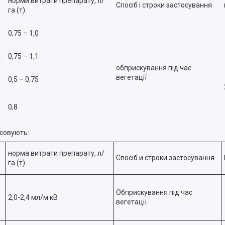
норми витрати препарату, л/
Спосіб і строки застосування
га (т)
0,75 – 1,0
0,75 – 1,1
а
обприскування під час
вегетації
0,5 – 0,75
0,8
осовують:
норма витрати препарату, л/
Спосіб и строки застосування
га (т)
Обприскування під час
2,0-2,4 мл/м кВ
вегетації