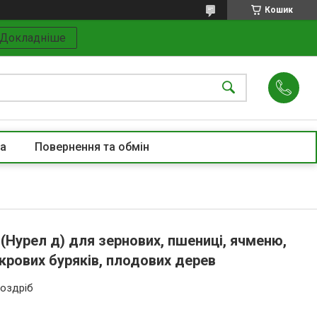
Кошик
Докладніше
та
Повернення та обмін
 (Нурел д) для зернових, пшениці, ячменю,
цукрових буряків, плодових дерев
роздріб