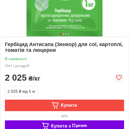
Гербіцид Антисапа (Зенкор) для сої, картоплі,
томатів та люцерни
В наявності
Опт і роздріб
2 025
₴/кг
2 025 ₴
від 5 кг
Купити
або
Купити з