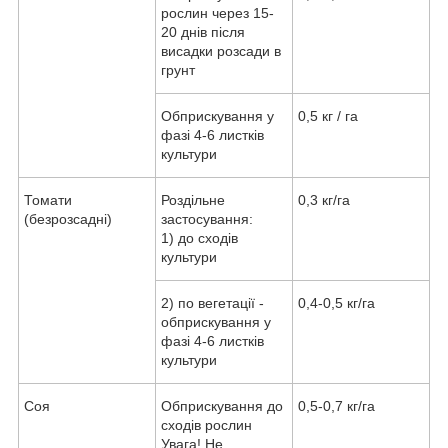
рослин через 15-
20 днів після
висадки розсади в
грунт
Обприскування у
0,5 кг / га
фазі 4-6 листків
культури
Томати
Роздільне
0,3 кг/га
(безрозсадні)
застосування:
1) до сходів
культури
2) по вегетації -
0,4-0,5 кг/га
обприскування у
фазі 4-6 листків
культури
Соя
Обприскування до
0,5-0,7 кг/га
сходів рослин
Увага! Не