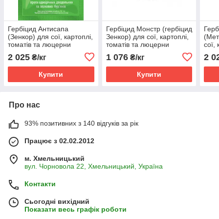
Гербіцид Антисапа
Гербіцид Монстр (гербіцид
Герб
(Зенкор) для сої, картоплі,
Зенкор) для сої, картоплі,
(Мет
томатів та люцерни
томатів та люцерни
сої,
люц
2 025
1 076
2 0
₴/кг
₴/кг
Купити
Купити
Про нас
93% позитивних з 140 відгуків за рік
Працює з 02.02.2012
м. Хмельницький
вул. Чорновола 22, Хмельницький, Україна
Контакти
Сьогодні вихідний
Показати весь графік роботи