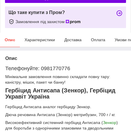
Що таке купити з Пром?
Замовлення під захистом
Опис
Характеристики
Доставка
Оплата
Умови п
Опис
Телефонуйте: 0981770776
Мінімальне замовлення повинно складати повну тару:
каністру, мішок, пакет чи банку!
Гербіцид Антисапа (Зенкор), Гербіцид
Укравіт Україна
Гербіцид Антисапа аналог гербіциду Зенкор.
Діюча речовина Антисапа (Зенкор) метрибузин, 700 г / кг.
Високоефективний системний гербіцид Антисапа (
Зенкор
)
для боротьби з однорічними злаковими та дводольними