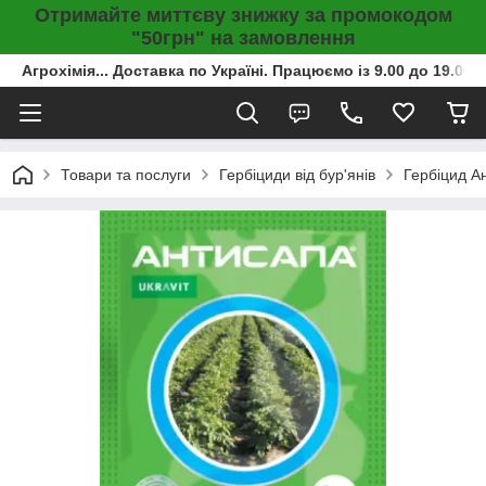
Отримайте миттєву знижку за промокодом
"50грн" на замовлення
Агрохімія... Доставка по Україні. Працюємо із 9.00 до 19.00г
Товари та послуги
Гербіциди від бур'янів
Гербіцид Ан