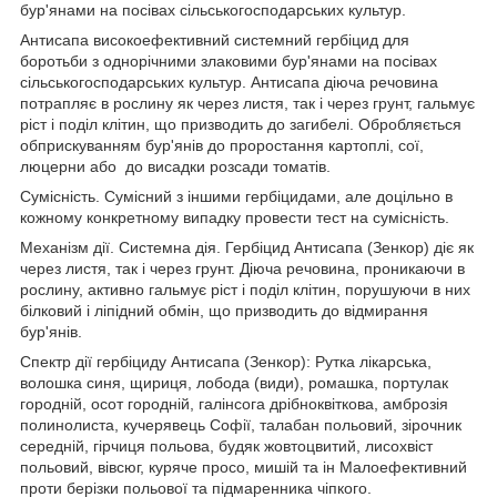
бур'янами на посівах сільськогосподарських культур.
Антисапа високоефективний системний гербіцид для
боротьби з однорічними злаковими бур'янами на посівах
сільськогосподарських культур. Антисапа діюча речовина
потрапляє в рослину як через листя, так і через грунт, гальмує
ріст і поділ клітин, що призводить до загибелі. Обробляється
обприскуванням бур'янів до проростання картоплі, сої,
люцерни або до висадки розсади томатів.
Сумісність. Сумісний з іншими гербіцидами, але доцільно в
кожному конкретному випадку провести тест на сумісність.
Механізм дії. Системна дія. Гербіцид Антисапа (Зенкор) діє як
через листя, так і через грунт. Діюча речовина, проникаючи в
рослину, активно гальмує ріст і поділ клітин, порушуючи в них
білковий і ліпідний обмін, що призводить до відмирання
бур'янів.
Спектр дії гербіциду Антисапа (Зенкор): Рутка лікарська,
волошка синя, щириця, лобода (види), ромашка, портулак
городній, осот городній, галінсога дрібноквіткова, амброзія
полинолиста, кучерявець Софії, талабан польовий, зірочник
середній, гірчиця польова, будяк жовтоцвитий, лисохвіст
польовий, вівсюг, куряче просо, мишій та ін Малоефективний
проти берізки польової та підмаренника чіпкого.