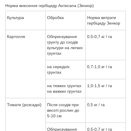
Норма внесення гербіциду Антисапа (Зенкор)
Культура
Обробка
Норма витрати
гербіциду Зенкор
Картопля
Обприскування
0,5-0,7 кг / га
грунту до сходів
культури на легких
грунтах
на середніх
0,7-1,0 кг / га
грунтах
на тяжких грунтах
1,0-1,5 кг / га
на важких грунтах
Томати (розсадні)
Після сходів при
0,5 кг / га
висоті рослин до
5-10 см
Обприскування
0,5-0,7 кг / га