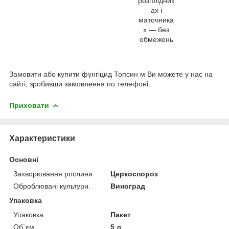
розплідник
ах і
маточника
х ― без
обмежень
Замовити або купити фунгіцид Топсин м Ви можете у нас на
сайті, зробивши замовлення по телефоні.
Приховати
Характеристики
Основні
Захворювання рослини
Церкоспороз
Оброблювані культури.
Виноград
Упаковка
Упаковка
Пакет
Об`єм
5 л