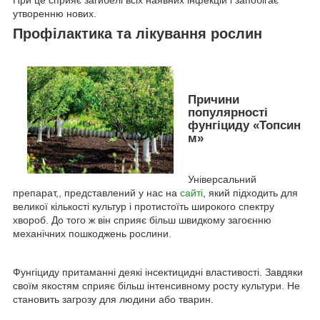
При це сприяє загибелі всіх наявних інфекцій і запобігає
утворенню нових.
Профілактика та лікування рослин
Причини
популярності
фунгіциду «Топсин
м»
Універсальний
препарат,, представлений у нас на
сайті
, який підходить для
великої кількості культур і протистоїть широкого спектру
хвороб. До того ж він сприяє більш швидкому загоєнню
механічних пошкоджень рослини.
Фунгіциду притаманні деякі інсектицидні властивості. Завдяки
своїм якостям сприяє більш інтенсивному росту культури. Не
становить загрозу для людини або тварин.