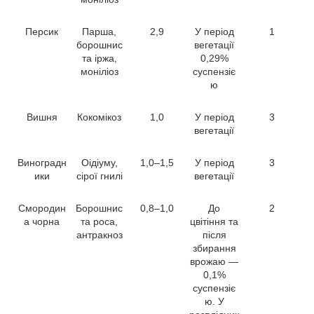
Персик
Парша,
2,9
У період
1
борошнис
вегетації
та іржа,
0,29%
моніліоз
суспензіє
ю
Вишня
Кокомікоз
1,0
У період
3
вегетації
Виноградн
Оідіуму,
1,0–1,5
У період
3
ики
сірої гнилі
вегетації
Смородин
Борошнис
0,8–1,0
До
2
а чорна
та роса,
цвітіння та
антракноз
після
збирання
врожаю ―
0,1%
суспензіє
ю. У