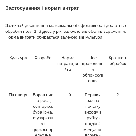
Застосування і норми витрат
Зазвичай досягнення максимальної ефективності достатньо
обробки поля 1–3 десь у рік, залежно від обсягів зараження.
Норма витрати обирається залежно від культури.
Культура
Хвороба
Норма
Час
Кратність
витрати, кг
проведенн
обробок
/ га
я
обприскув
ання
Пшениця
Борошнис
1,0
Перший
2
та роса,
раз на
септоріоз,
початку
бура іржа,
виходу в
фузаріозн
трубку -
а і
стадія 2
церкоспор
міжвузля,
ельозна
вдруге -