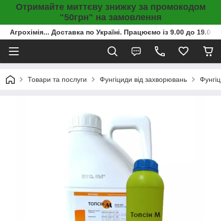
Отримайте миттєву знижку за промокодом
"50грн" на замовлення
Агрохімія... Доставка по Україні. Працюємо із 9.00 до 19.00г
Товари та послуги
Фунгіциди від захворювань
Фунгіц