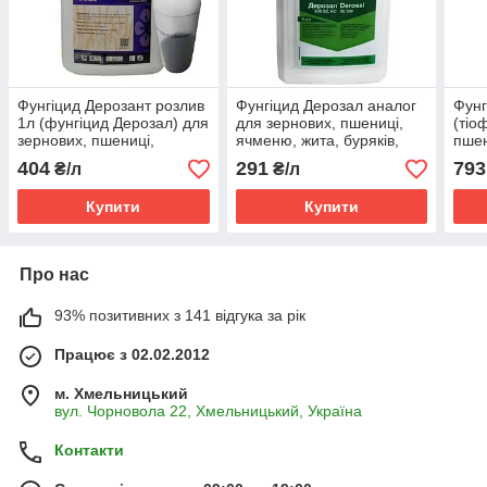
Фунгіцид Дерозант розлив
Фунгіцид Дерозал аналог
Фунг
1л (фунгіцид Дерозал) для
для зернових, пшениці,
(тіо
зернових, пшениці,
ячменю, жита, буряків,
пшен
ячменю, жита, буряків,
соняшнику (карбендазим,
вино
404
291
793
₴/л
₴/л
соняшнику
500 г/л, к.с)
соня
капу
Купити
Купити
Про нас
93% позитивних з 141 відгука за рік
Працює з 02.02.2012
м. Хмельницький
вул. Чорновола 22, Хмельницький, Україна
Контакти