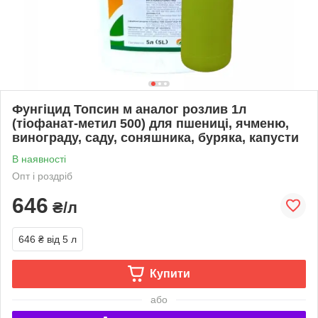
Фунгіцид Топсин м аналог розлив 1л
(тіофанат-метил 500) для пшениці, ячменю,
винограду, саду, соняшника, буряка, капусти
В наявності
Опт і роздріб
646
₴/л
646 ₴
від 5 л
Купити
або