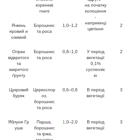
кореневі
на початку
гнилі
колошіння
-
наприкінці
Ячмінь
Борошнис
1,0–1,2
2
цвітіння
яровий и
та роса
озимий
Огірки
Борошнис
0,8–1,0
У період
2
відкритого
та роса
вегетації
та
0,1%
закритого
суспензіє
ґрунту
ю
Цукровий
Церкоспор
0,6–0,8
В період
3
буряк
оз,
вегетації
борошнис
та роса
Яблуня Гр
Парша,
1
,0–2,0
В період
3
уша
борошнис
вегетації
та іржа,
моніліоз