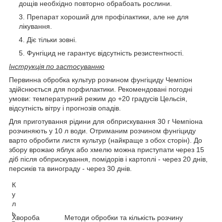
дощів необхідно повторно обрабоать рослини.
Препарат хороший для профілактики, але не для
лікування.
Діє тільки зовні.
Фунгіцид не гарантує відсутність резистентності.
Інструкція по застосуванню
Первинна обробка культур розчином фунгіциду Чемпіон
здійснюється для порфилактики. Рекомендовані погодні
умови: температурний режим до +20 градусів Цельсія,
відсутність вітру і прогнозів опадів.
Для приготування рідини для обприскування 30 г Чемпіона
розчиняють у 10 л води. Отриманим розчином фунгіциду
варто обробити листя культур (найкраще з обох сторін). До
збору врожаю яблук або хмелю можна приступати через 15
діб після обприскування, помідорів і картоплі - через 20 днів,
персиків та винограду - через 30 днів.
К
у
л
ь
Хвороба
Методи обробки та кількість розчину