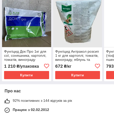
Фунгіцид Док Про 1кг для
Фунгіцид Антракол розсип
Фунг
сої, соняшника, картоплі,
1 кг для картоплі, томатів,
(тіо
томатів, винограду
винограду, яблунь та
пшен
(цимоксаніл і
інших плодових дерев
вино
1 210
672
793
₴/упаковка
₴/кг
міклобутаніл)
соня
капу
Купити
Купити
Про нас
92% позитивних з 144 відгуків за рік
Працює з 02.02.2012