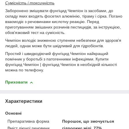
Сумісність і токсичність
Заборонено змішувати фунгіцид Чемпіон із засобами, до
складу яких входять фосетил алюмінію, тіраму і сірка. Погано
взаємодіє з речовинами кислотну реакцію. Перед
приготуванням змішаних розчинів пестицидів, за інструкцією,
обов'язковий тест на сумісність.
Чемпіон володіє зниженою ступенем небезпеки для здоров'я
людей, однак може бути шкідливий для гідробіонтів.
Простий і швидкодіючий фунгіцид Чемпіон найкращий
помічник у боротьбі з патогенними інфекціями. Купити
фунгіцид Чемпіон | фунгіцид Чемпіон в необхідній кількості
можна по телефону.
Приховати
Характеристики
Основні
Препаративна форма
Порошок, що змочується
Вміст діючої речовини
гідроокис міді, 77%