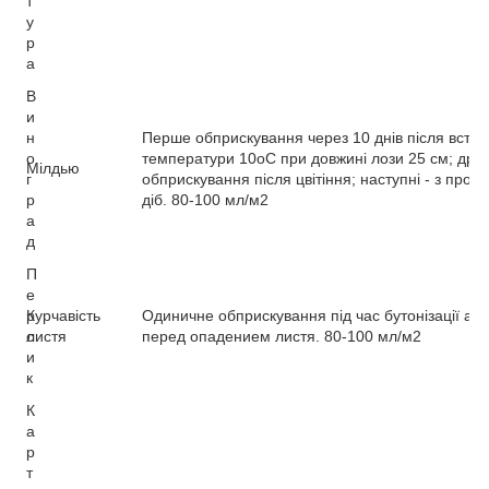
т
у
р
а
В
и
н
Перше обприскування через 10 днів після вста
о
температури 10оС при довжині лози 25 см; друг
Мілдью
г
обприскування після цвітіння; наступні - з пром
р
діб. 80-100 мл/м
2
а
д
П
е
р
Курчавість
Одиничне обприскування під час бутонізації аб
с
листя
перед опадением листя. 80-100 мл/м
2
и
к
К
а
р
т