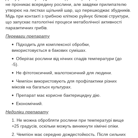
не проникає всередину рослини, але завдяки прилипателю
утворює на листках щільний шар, що перешкоджає збудників.
Мідь при контакті з грибною кліткою руйнує білкові структури,
що запускає патологічні процеси метаболічної активності
паразитичних грибів.
Переваги препарату
Підходить для комплексної обробки,
використовується в бакових сумішах.
Оберігає рослини від нічних спадів температури (до
-5).
Не фітотоксичний, малотоксичний для людини.
Чемпіон використовують для профілактики різних
мікозів на багатьох культурах.
Препарат має корисне бактерицидну дію.
Економічний.
Недоліки препарату
Не можна обробляти рослини при температурі вище
+25 градусів, оскільки можуть виникнути хімічні опіки.
Чемпіон має середню дождестойкость. Після сильних