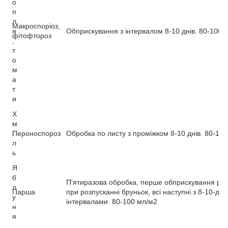
о
п
л
Макроспоріоз,
я
Обприскування з інтервалом 8-10 днів. 80-100 
фітофтороз
,
т
о
м
а
т
и
Х
м
і
Пероноспороз
Обробка по листу з проміжком 8-10 днів. 80-10
л
ь
Я
б
П'ятиразова обробка, перше обприскування ран
л
Парша
при розпусканні бруньок, всі наступні з 8-10-де
у
інтервалами. 80-100 мл/м
2
н
я