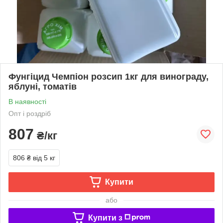
Фунгіцид Чемпіон розсип 1кг для винограду,
яблуні, томатів
В наявності
Опт і роздріб
807
₴/кг
806 ₴
від 5 кг
Купити
або
Купити з