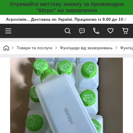
Отримайте миттєву знижку за промокодом
"50грн" на замовлення
Агрохімія... Доставка по Україні. Працюємо із 9.00 до 19.00г
Товари та послуги
Фунгіциди від захворювань
Фунгіц