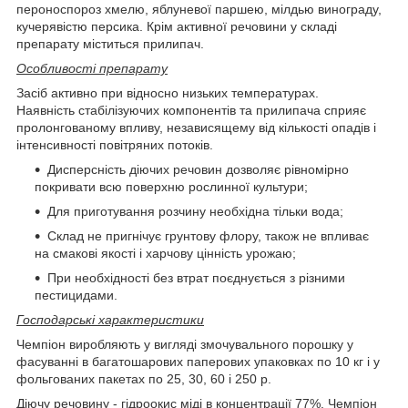
пероноспороз хмелю, яблуневої паршею, мілдью винограду,
кучерявістю персика. Крім активної речовини у складі
препарату міститься прилипач.
Особливості препарату
Засіб активно при відносно низьких температурах.
Наявність стабілізуючих компонентів та прилипача сприяє
пролонгованому впливу, независящему від кількості опадів і
інтенсивності повітряних потоків.
Дисперсність діючих речовин дозволяє рівномірно
покривати всю поверхню рослинної культури;
Для приготування розчину необхідна тільки вода;
Склад не пригнічує грунтову флору, також не впливає
на смакові якості і харчову цінність урожаю;
При необхідності без втрат поєднується з різними
пестицидами.
Господарські характеристики
Чемпіон виробляють у вигляді змочувального порошку у
фасуванні в багатошарових паперових упаковках по 10 кг і у
фольгованих пакетах по 25, 30, 60 і 250 р.
Діючу речовину - гідроокис міді в концентрації 77%. Чемпіон