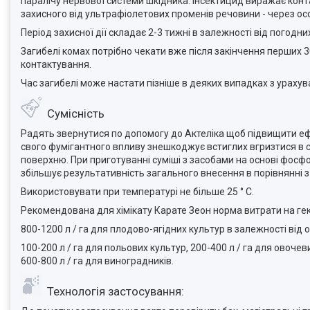
паралічу нервової системи шкідника. Інсектицид виражає конт
захисного від ультрафіолетових променів речовини - через ос
Період захисної дії складає 2-3 тижні в залежності від погодних
Загибелі комах потрібно чекати вже після закінчення перших 3
контактування.
Час загибелі може настати пізніше в деяких випадках з урахува
Сумісність
Радять звернутися по допомогу до Актеліка щоб підвищити ефе
свого фумігантного впливу знешкоджує встиглих вгризтися в с
поверхню. При приготуванні суміші з засобами на основі фосф
збільшує результативність загального внесення в порівнянні 
Використовувати при температурі не більше 25 ° С.
Рекомендована для хімікату Карате Зеон норма витрати на гек
800-1200 л / га для плодово-ягідних культур в залежності від 
100-200 л / га для польових культур, 200-400 л / га для овочев
600-800 л / га для виноградників.
Технологія застосування: