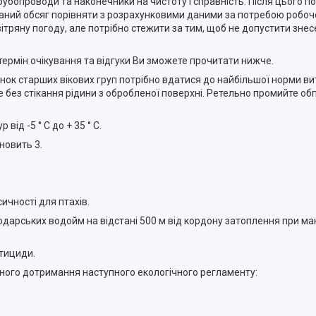
рубопроводи та наконечники на чистоту і справність. Після цього по
маний обсяг порівняти з розрахунковими даними за потребою робочо
ітряну погоду, але потрібно стежити за тим, щоб не допустити знес
 термін очікування та відгуки Ви зможете прочитати нижче.
личинок старших вікових груп потрібно вдатися до найбільшої норми 
 без стікання рідини з обробленої поверхні. Ретельно промийте обп
від -5 ° С до + 35 ° С.
новить 3.
ичності для птахів.
одарських водойм на відстані 500 м від кордону затоплення при м
стициди.
ного дотримання наступного екологічного регламенту: