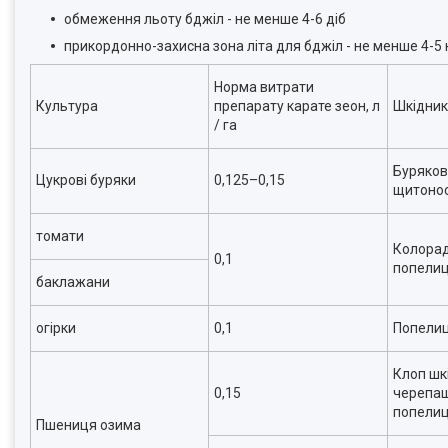
обмеження льоту бджіл - не менше 4-6 діб
прикордонно-захисна зона літа для бджіл - не менше 4-5
Норма витрати
Культура
препарату карате зеон, л
Шкідни
/ га
Бурякові
Цукрові буряки
0,125–0,15
щитонос
томати
Колорад
0,1
попелиц
баклажани
огірки
0,1
Попелиц
Клоп шк
0,15
черепаш
попелиц
Пшениця озима