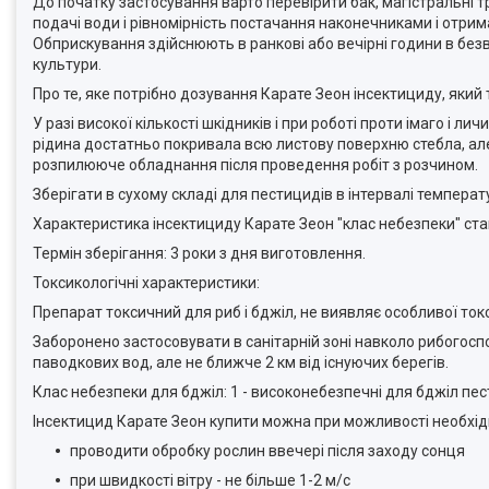
До початку застосування варто перевірити бак, магістральні т
подачі води і рівномірність постачання наконечниками і отри
Обприскування здійснюють в ранкові або вечірні години в безв
культури.
Про те, яке потрібно дозування Карате Зеон інсектициду, який
У разі високої кількості шкідників і при роботі проти імаго і 
рідина достатньо покривала всю листову поверхню стебла, але
розпилююче обладнання після проведення робіт з розчином.
Зберігати в сухому складі для пестицидів в інтервалі температур 
Характеристика інсектициду Карате Зеон "клас небезпеки" ста
Термін зберігання: 3 роки з дня виготовлення.
Токсикологічні характеристики:
Препарат токсичний для риб і бджіл, не виявляє особливої токс
Заборонено застосовувати в санітарній зоні навколо рибогосп
паводкових вод, але не ближче 2 км від існуючих берегів.
Клас небезпеки для бджіл: 1 - високонебезпечні для бджіл пе
Інсектицид Карате Зеон купити можна при можливості необхід
проводити обробку рослин ввечері після заходу сонця
при швидкості вітру - не більше 1-2 м/с