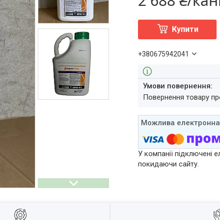
2 688 ₴/кан
Купити
+380675942041
повернення товару п
У компанії підключені е
покидаючи сайту.