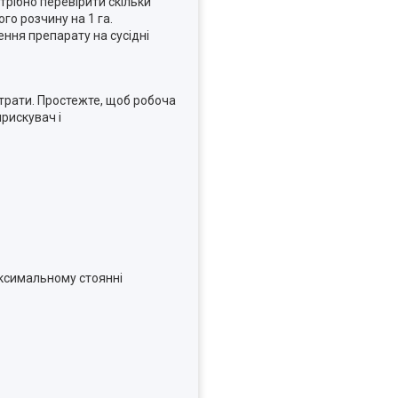
трібно перевірити скільки
го розчину на 1 га.
ення препарату на сусідні
витрати. Простежте, щоб робоча
рискувач і
аксимальному стоянні