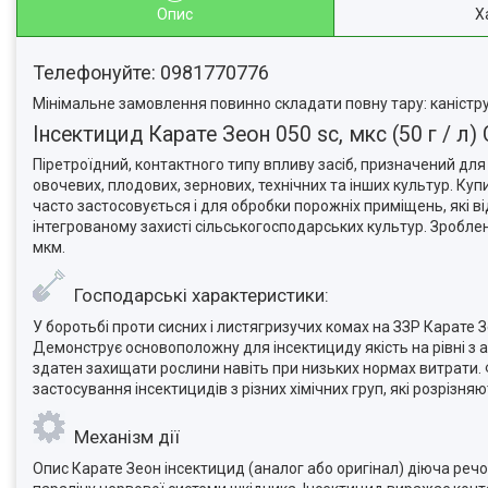
Опис
Х
Телефонуйте: 0981770776
Мінімальне замовлення повинно складати повну тару: каністру,
Інсектицид Карате Зеон 050 sc, мкс (50 г / л) 
Піретроїдний, контактного типу впливу засіб, призначений для 
овочевих, плодових, зернових, технічних та інших культур. Ку
часто застосовується і для обробки порожніх приміщень, які ві
інтегрованому захисті сільськогосподарських культур. Зроблен
мкм.
Господарські характеристики:
У боротьбі проти сисних і листягризучих комах на ЗЗР Карате Зе
Демонструє основоположну для інсектициду якість на рівні з 
здатен захищати рослини навіть при низьких нормах витрати. Ф
застосування інсектицидів з різних хімічних груп, які розрізня
Механізм дії
Опис Карате Зеон інсектицид (аналог або оригінал) діюча ре