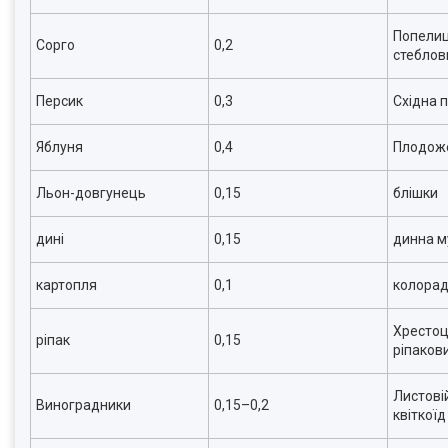
Попелиц
Сорго
0,2
стеблов
Персик
0,3
Східна 
Яблуня
0,4
Плодоже
Льон-довгунець
0,15
блішки
дині
0,15
динна м
картопля
0,1
колорад
Хрестоцв
ріпак
0,15
ріпакови
Листові
Виноградники
0,15–0,2
квіткоїд