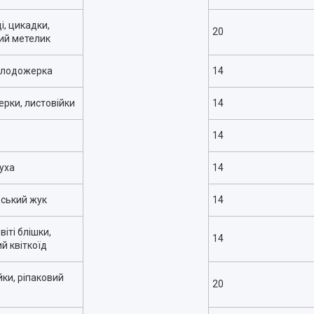
і, цикадки,
20
ий метелик
плодожерка
14
рки, листовійки
14
14
уха
14
ський жук
14
іті блішки,
14
й квіткоїд
йки, ріпаковий
20