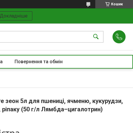
Кошик
Докладніше
та
Повернення та обмін
е зеон 5л для пшениці, ячменю, кукурудзи,
, ріпаку (50 г/л Лямбда–цигалотрин)