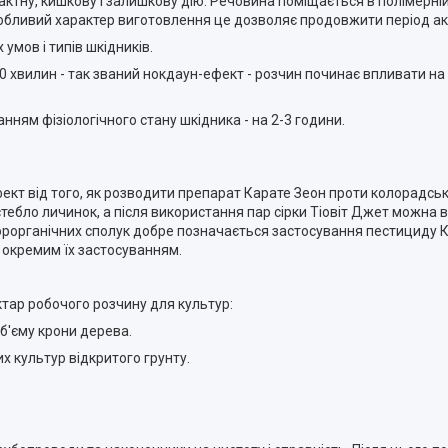
актну, кишкову і залишкову дію. Речовина поміщається в полімерні
обливий характер виготовлення це дозволяє продовжити період акт
 умов і типів шкідників.
0 хвилин - так званий нокдаун-ефект - розчин починає впливати на 
нням фізіологічного стану шкідника - на 2-3 години.
кт від того, як розводити препарат Карате Зеон проти колорадськ
тебло личинок, а після використання пар сірки Тіовіт Джет можна 
орорганічних сполук добре позначається застосування пестициду К
з окремим їх застосуванням.
тар робочого розчину для культур:
об'єму крони дерева.
их культур відкритого грунту.