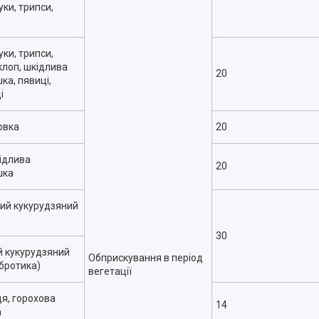
уки, трипси,
уки, трипси,
клоп, шкідлива
20
ка, пявиці,
і
овка
20
ідлива
20
шка
ий кукурудзяний
30
й кукурудзяний
Обприскування в період
абротика)
вегетації
я, горохова
14
а