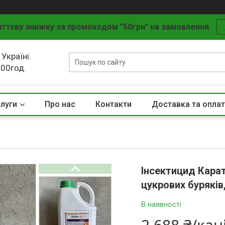
ттєву знижку за промокодом "50грн" на замовлення
 Україні.
.00год.
слуги
Про нас
Контакти
Доставка та опла
Інсектицид Карат
цукрових буряків
В наявності