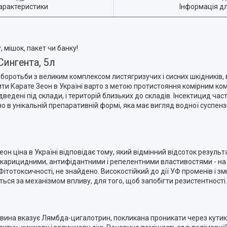
арактеристики
Інформація д
 мішок, пакет чи банку!
Сингента, 5л
боротьби з великим комплексом листягризучих і сисних шкідників, в т
пити Карате Зеон в Україні варто з метою протистояння комірним ко
дведені під склади, і територій близьких до складів. Інсектицид ча
о в унікальній препаративній формі, яка має вигляд водної суспенз
он ціна в Україні відповідає тому, який відмінний відсоток результа
акарицидними, антифідантними і репелентними властивостями - на 
ітотоксичності, не знайдено. Високостійкий до дії УФ променів і з
ються за механізмом впливу, для того, щоб запобігти резистентності.
човина вказує Лямбда-цигалотрин, покликана проникати через кути