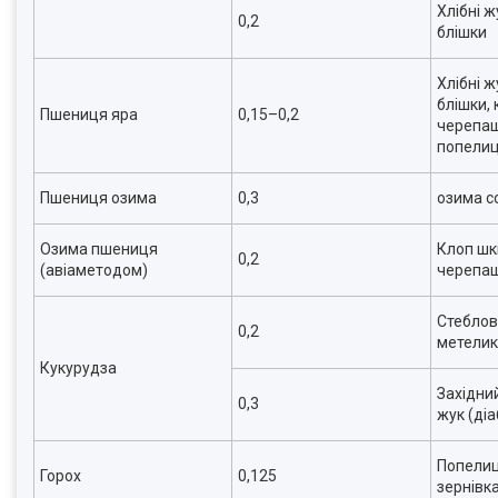
Хлібні ж
0,2
блішки
Хлібні ж
блішки, 
Пшениця яра
0,15–0,2
черепаш
попелиц
Пшениця озима
0,3
озима с
Озима пшениця
Клоп шк
0,2
(авіаметодом)
черепа
Стеблов
0,2
метелик
Кукурудза
Західни
0,3
жук (ді
Попелиц
Горох
0,125
зернівк