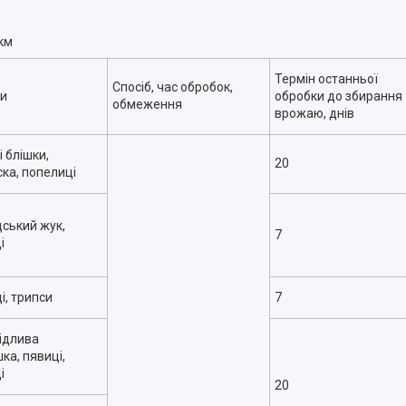
 км
Термін останньої
Спосіб, час обробок,
ки
обробки до збирання
обмеження
врожаю, днів
 блішки,
20
ка, попелиці
ський жук,
7
і
і, трипси
7
ідлива
ка, пявиці,
і
20