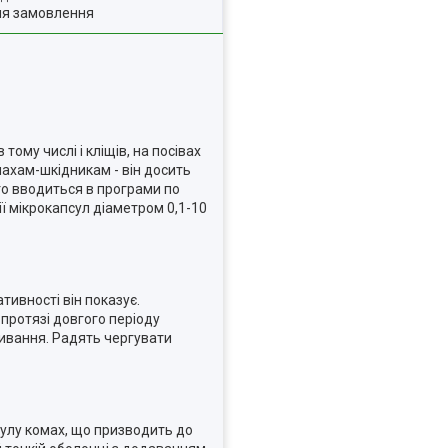
ля замовлення
ому числі і кліщів, на посівах
махам-шкідникам - він досить
сто вводиться в програми по
ії мікрокапсул діаметром 0,1-10
тивності він показує.
протязі довгого періоду
мивання. Радять чергувати
кулу комах, що призводить до