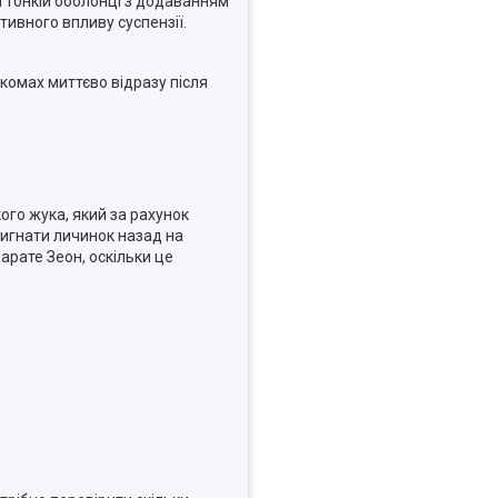
й тонкій оболонці з додаванням
ивного впливу суспензії.
комах миттєво відразу після
ого жука, який за рахунок
вигнати личинок назад на
арате Зеон, оскільки це