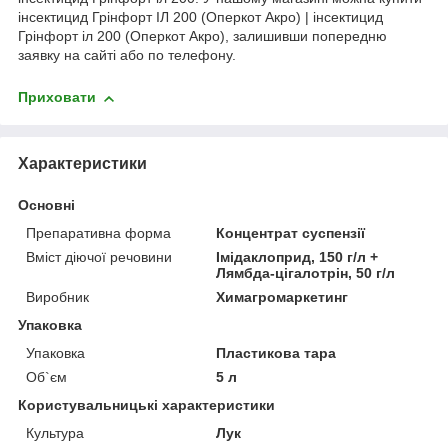
інсектицид Грінфорт ІЛ 200 (Оперкот Акро) | інсектицид
Грінфорт іл 200 (Оперкот Акро), залишивши попередню
заявку на сайті або по телефону.
Приховати
Характеристики
Основні
Препаративна форма
Концентрат суспензії
Вміст діючої речовини
Імідаклоприд, 150 г/л +
Лямбда-цігалотрін, 50 г/л
Виробник
Химагромаркетинг
Упаковка
Упаковка
Пластикова тара
Об`єм
5 л
Користувальницькі характеристики
Культура
Лук