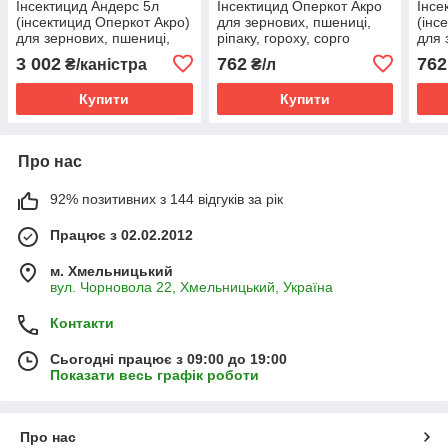
Інсектицид Андерс 5л
Інсектицид Оперкот Акро
Інсе
(інсектицид Оперкот Акро)
для зернових, пшениці,
(інс
для зернових, пшениці,
ріпаку, гороху, сорго
для 
ріпаку, гороху, сорго,
(імідаклоприд і лямбда-
ріпа
3 002
762
762
₴/каністра
₴/л
томатів, огірків, цибулі,
цигалотрин) від тлі
томат
плодових
вогнівки
пло
Купити
Купити
Про нас
92% позитивних з 144 відгуків за рік
Працює з 02.02.2012
м. Хмельницький
вул. Чорновола 22, Хмельницький, Україна
Контакти
Сьогодні працює з 09:00 до 19:00
Показати весь графік роботи
Про нас