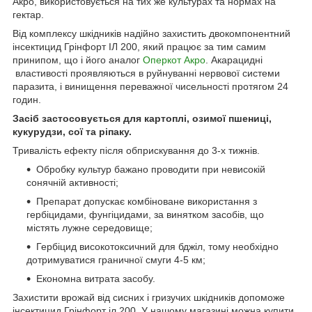
Акро, використовується на тих же культурах та нормах на
гектар.
Від комплексу шкідників надійно захистить двокомпонентний
інсектицид Грінфорт ІЛ 200, який працює за тим самим
принипом, що і його аналог
Оперкот Акро
. Акарацидні
властивості проявляються в руйнуванні нервової системи
паразита, і винищення переважної чисельності протягом 24
годин.
Засіб застосовується для картоплі, озимої пшениці,
кукурудзи, сої та ріпаку.
Тривалість ефекту після обприскування до 3-х тижнів.
Обробку культур бажано проводити при невисокій
сонячній активності;
Препарат допускає комбіноване використання з
гербіцидами, фунгіцидами, за винятком засобів, що
містять лужне середовище;
Гербіцид високотоксичний для бджіл, тому необхідно
дотримуватися граничної смуги 4-5 км;
Економна витрата засобу.
Захистити врожай від сисних і гризучих шкідників допоможе
інсектицид Грінфорт іл 200. У нашому магазині можна купити