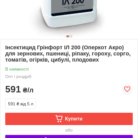
Інсектицид Грінфорт ІЛ 200 (Оперкот Акро)
для зернових, пшениці, ріпаку, гороху, сорго,
томатів, огірків, цибулі, плодових
В наявності
Опт і роздріб
591
₴/л
591 ₴
від 5 л
Купити
або