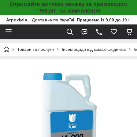
Отримайте миттєву знижку за промокодом
"50грн" на замовлення
Агрохімія... Доставка по Україні. Працюємо із 9.00 до 19.00г
Товари та послуги
Інсектициди від комах-шкідників
І