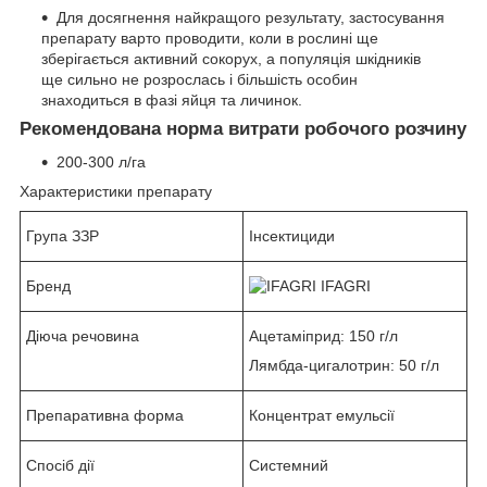
Для досягнення найкращого результату, застосування
препарату варто проводити, коли в рослині ще
зберігається активний сокорух, а популяція шкідників
ще сильно не розрослась і більшість особин
знаходиться в фазі яйця та личинок.
Рекомендована норма витрати робочого розчину
200-300 л/га
Характеристики препарату
Група ЗЗР
Інсектициди
Бренд
IFAGRI
Діюча речовина
Ацетаміприд: 150 г/л
Лямбда-цигалотрин: 50 г/л
Препаративна форма
Концентрат емульсії
Спосіб дії
Системний