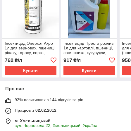
Інсектицид Оперкот Акро
Інсектицид Престо розлив
Інсе
1л для зернових, пшениці,
1л для картоплі, пшениці,
для 
ріпаку, гороху, сорго,
соняшника, кукурудзи,
(пше
томатів, огірків, цибулі,
ріпаку, цукрових буряків
/ яри
762
917
950
₴/л
₴/л
плодових від вогнівки
соня
овоч
Купити
Купити
Про нас
92% позитивних з 144 відгуків за рік
Працює з 02.02.2012
м. Хмельницький
вул. Чорновола 22, Хмельницький, Україна