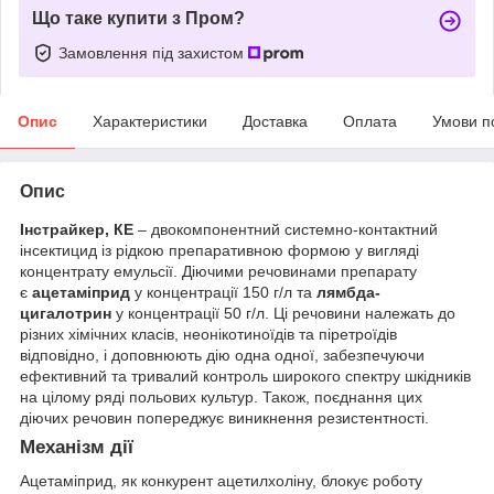
Що таке купити з Пром?
Замовлення під захистом
Опис
Характеристики
Доставка
Оплата
Умови п
Опис
Інстрайкер, КЕ
– двокомпонентний системно-контактний
інсектицид із рідкою препаративною формою у вигляді
концентрату емульсії. Діючими речовинами препарату
є
ацетаміприд
у концентрації 150 г/л та
лямбда-
цигалотрин
у концентрації 50 г/л. Ці речовини належать до
різних хімічних класів, неонікотиноїдів та піретроїдів
відповідно, і доповнюють дію одна одної, забезпечуючи
ефективний та тривалий контроль широкого спектру шкідників
на цілому ряді польових культур. Також, поєднання цих
діючих речовин попереджує виникнення резистентності.
Механізм дії
Ацетаміприд, як конкурент ацетилхоліну, блокує роботу