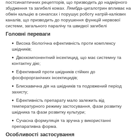
постсинаптичних рецепторів, що призводить до надмірного
збудження та загибелі комах. Лямбда-цигалотрин впливає на
обмін кальцію в синапсах і порушує роботу натрій-калієвих
каналів, що призводить до порушення функцій нервової
системи, загального паралічу та швидкої загибелі
Головні переваги
Висока біологічна ефективність проти комплексу
шкідників;
Двохкомпонентний інсектицид, що має системну та
контактну дію;
Ефективний проти шкідників стійких до
фосфорорганічних інсектицидів;
Блискавична дія на шкідників та подовжений період
захисту;
Ефективність препарату мало залежить від
температурного режиму застосування, фази розвитку
шкідника та фази розвитку культури;
Сучасна формуляція та зручна у використанні
препаративна форма.
Особливості застосування