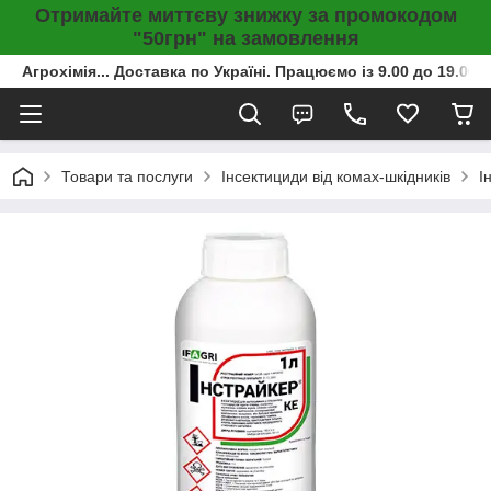
Отримайте миттєву знижку за промокодом
"50грн" на замовлення
Агрохімія... Доставка по Україні. Працюємо із 9.00 до 19.00г
Товари та послуги
Інсектициди від комах-шкідників
І