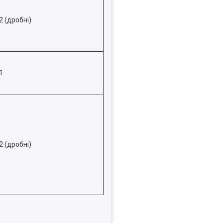
2 (дробні)
1
2 (дробні)