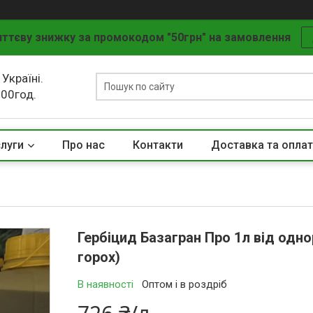
ттєву знижку за промокодом "50грн" на замовлення
 Україні.
.00год.
слуги
Про нас
Контакти
Доставка та опла
Гербіцид Базагран Про 1л від одно
горох)
В наявності
Оптом і в роздріб