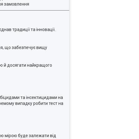
ля замовлення
нав традиції та інновації.
ня, що забезпечує вищу
ію й досягати найкращого
біцидами та інсектицидами на
кремому випадку робити тест на
ою мірою буде залежати від