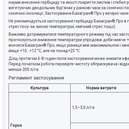
норми внесення гербіциду та якості покриття листків і стебе
вегетуючих дводольних бур’янах у ранкові часи за сонячної п
сонячної інсоляції. Застосування Базагран® Про у вечірні ча
Не рекомендується застосування гербіциду Базагран® Про в по
стрес посу-хи, високі температури, хімічний стрес тощо).
Важливо дотримуватися температурного режиму під час застос
прогнозується зниження температури упродовж доби нижче +5
вносити Базагран® Про, якщо різниця між максимальною і м
вище +10…+12 °С, але не понад+25 °С
Дощ протягом 6-8 годин після застосування може знизити еф
Перед початком роботи перевірте чистоту обприскувача і відре
менше 200 л/га.
Регламент застосування
Культура
Норма витрати
1,5–3,0 л/га
Горох