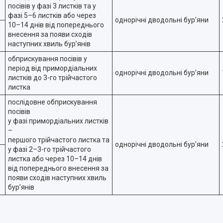
посівів у фазі 3 листків та у
фазі 5–6 листків або через
однорічні дводольні бур’яни
10–14 днів від попереднього
внесення за появи сходів
наступних хвиль бур’янів
обприскування посівів у
період від примордіальних
однорічні дводольні бур’яни
листків до 3-го трійчастого
листка
послідовне обприскування
посівів
у фазі примордіальних листків
–
першого трійчастого листка та
однорічні дводольні бур’яни
у фазі 2–3-го трійчастого
листка або через 10–14 днів
від попереднього внесення за
появи сходів наступних хвиль
бур’янів