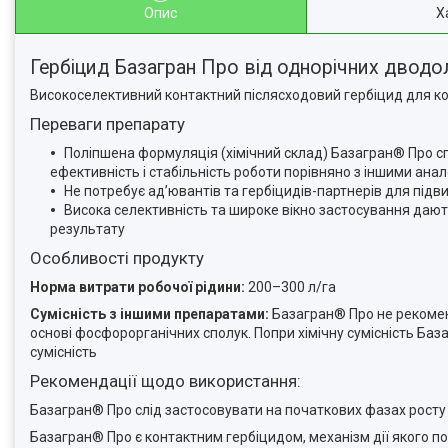
Опис
Х
Гербіцид Базагран Про від однорічних дводол
Високоселективний контактний післясходовий гербіцид для конт
Переваги препарату
Поліпшена формуляція (хімічний склад) Базагран® Про с
ефективність і стабільність роботи порівняно з іншими ан
Не потребує ад’ювантів та гербіцидів-партнерів для під
Висока селективність та широке вікно застосування дают
результату
Особливості продукту
Норма витрати робочої рідини:
200–300 л/га
Сумісність з іншими препаратами:
Базагран® Про не рекомен
основі фосфорорганічних сполук. Попри хімічну сумісність Ба
сумісність
Рекомендації щодо використання:
Базагран® Про слід застосовувати на початкових фазах росту і 
Базагран® Про є контактним гербіцидом, механізм дії якого п