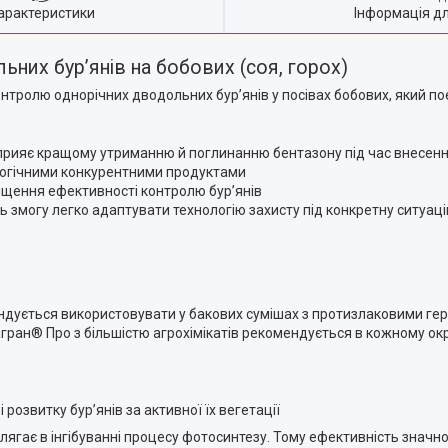
арактеристики
Інформація д
ьних бур’янів на бобових (соя, горох)
ролю однорічних дводольних бур’янів у посівах бобових, який поєд
прияє кращому утриманню й поглинанню бентазону під час внесен
алогічними конкурентними продуктами
вищення ефективності контролю бур’янів
ь змогу легко адаптувати технологію захисту під конкретну ситуац
дується використовувати у бакових сумішах з протизлаковими гер
загран® Про з більшістю агрохімікатів рекомендується в кожному о
розвитку бур’янів за активної їх вегетації
олягає в інгібуванні процесу фотосинтезу. Тому ефективність значн