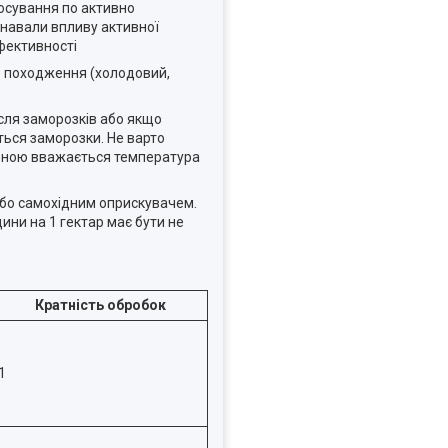
тосування по активно
знавали впливу активної
фективності
го походження (холодовий,
сля заморозків або якщо
ься заморозки. Не варто
льною вважається температура
або самохідним оприскувачем.
ини на 1 гектар має бути не
Кратність обробок
1