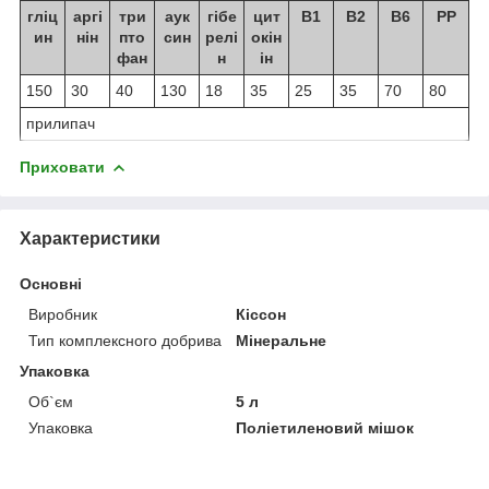
гліц
аргі
три
аук
гібе
цит
В
1
В
2
В
6
РР
ин
нін
пто
син
релі
окін
фан
н
ін
150
30
40
130
18
35
25
35
70
80
прилипач
Приховати
Характеристики
Основні
Виробник
Кіссон
Тип комплексного добрива
Мінеральне
Упаковка
Об`єм
5 л
Упаковка
Поліетиленовий мішок