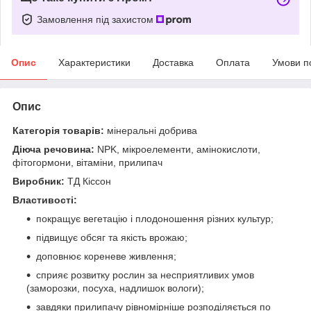
Замовлення під захистом
Опис
Характеристики
Доставка
Оплата
Умови п
Опис
Категорія товарів:
мінеральні добрива
Діюча речовина:
NPK, мікроелементи, амінокислоти,
фітогормони, вітаміни, прилипач
Виробник:
ТД Кіссон
Властивості:
покращує вегетацію і плодоношення різних культур;
підвищує обсяг та якість врожаю;
доповнює кореневе живлення;
сприяє розвитку рослин за несприятливих умов
(заморозки, посуха, надлишок вологи);
завдяки прилипачу рівномірніше розподіляється по