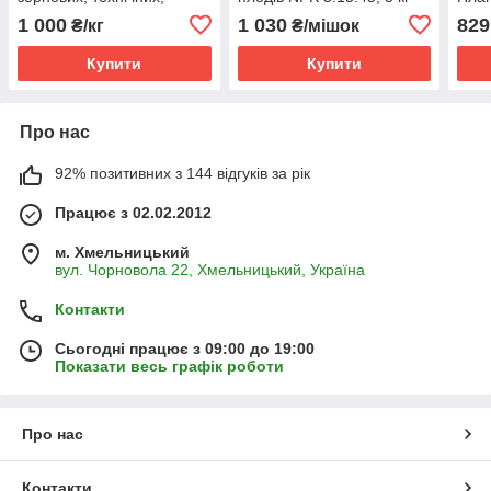
виноградників, овочів,
плоді
1 000
1 030
829
₴/кг
₴/мішок
олійних антистресант
100% розчинність
Купити
Купити
Про нас
92% позитивних з 144 відгуків за рік
Працює з 02.02.2012
м. Хмельницький
вул. Чорновола 22, Хмельницький, Україна
Контакти
Сьогодні працює з 09:00 до 19:00
Показати весь графік роботи
Про нас
Контакти