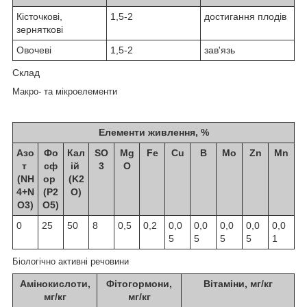
Кісточкові,
1,5-2
достигання плодів
зерняткові
Овочеві
1,5-2
зав'язь
Склад
Макро- та мікроелементи
Елементи живлення, %
Азо
Фо
Кал
SO
Mg
Fe
Cu
B
Mo
Zn
Mn
т
сф
ій
3
O
(NH
ор
(K
2
4
+N
(P
2
O)
O
3
)
O
5
)
0
25
50
8
0,5
0,2
0,0
0,0
0,0
0,0
0,0
5
5
5
5
1
Біологічно активні речовини
Амінокислоти,
Фітогормони,
Вітаміни, мг/кг
мг/кг
мг/кг