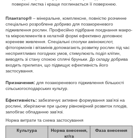
поверхні листка і краще поглинається її поверхнею.
Плантатор
®
– мінеральне, комплексне, повністю розчинне
спеціально розроблене добриво для позакореневого
підживлення рослин. Професійно підібране поєднання макро-
та мікроелементів в хелатній формі ефективно доповнює
кореневе живлення. Спеціальні сполуки амінокислот,
фітогормонів і вітамінів допомагають розвитку рослин під час
несприятливих погодних умов, стимулюють поділ клітин,
виводять зі стану спокою сплячі бруньки. До складу добрива
входить прилипач, що підвищує ефективність його
застосування.
Призначення:
для позакореневого підживлення більшості
сільськогосподарських культур.
Ефективність:
забезпечує активне формування зав’язі на
рослині, зберігаючи при цьому рівномірний розвиток плодів,
запобігає обпаданню зав’язі.
Норма витрати та схема застосування
Культура
Норма внесення,
Фаза внесення
кг/га