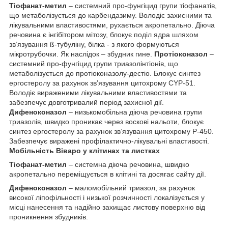
Тіофанат-метил
– системний про-фунгіцид групи тіофанатів,
що метаболізується до карбендазиму. Володіє захисними та
лікувальними властивостями, рухається акропетально. Діюча
речовина є інгібітором мітозу, блокує поділ ядра шляхом
зв’язування ß-тубуліну, білка - з якого формуються
мікротрубочки. Як наслідок – збудник гине.
Протіоконазол
–
системний про-фунгіцид групи триазолінтіонів, що
метаболізується до протіоконазолу-дестіо. Блокує синтез
ергостеролу за рахунок зв’язування цитохрому CYP-51.
Володіє вираженими лікувальними властивостями та
забезпечує довготривалий період захисної дії.
Дифеноконазол
– низькомобільна діюча речовина групи
триазолів, швидко проникає через воскові нальоти, блокує
синтез ергостеролу за рахунок зв’язування цитохрому Р-450.
Забезпечує виражені профілактично-лікувальні властивості.
Мобільність Віваро у клітинах та листках
Тіофанат-метил
– системна діюча речовина, швидко
акропетально переміщується в клітині та досягає сайту дії.
Дифеноконазол
– маломобільний триазол, за рахунок
високої ліпофільності і низької розчинності локалізується у
місці нанесення та надійно захищає листову поверхню від
проникнення збудників.