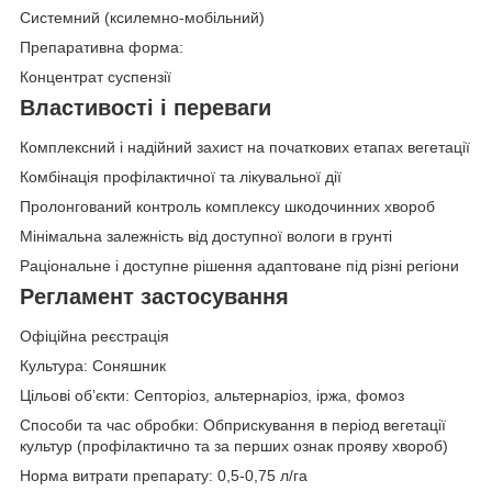
Системний (ксилемно-мобільний)
Препаративна форма:
Концентрат суспензії
Властивості і переваги
Комплексний і надійний захист на початкових етапах вегетації
Комбінація профілактичної та лікувальної дії
Пролонгований контроль комплексу шкодочинних хвороб
Мінімальна залежність від доступної вологи в грунті
Раціональне і доступне рішення адаптоване під різні регіони
Регламент застосування
Офіційна реєстрація
Культура: Соняшник
Цільові обʼєкти: Септоріоз, альтернаріоз, іржа, фомоз
Способи та час обробки: Обприскування в період вегетації
культур (профілактично та за перших ознак прояву хвороб)
Норма витрати препарату: 0,5-0,75 л/га