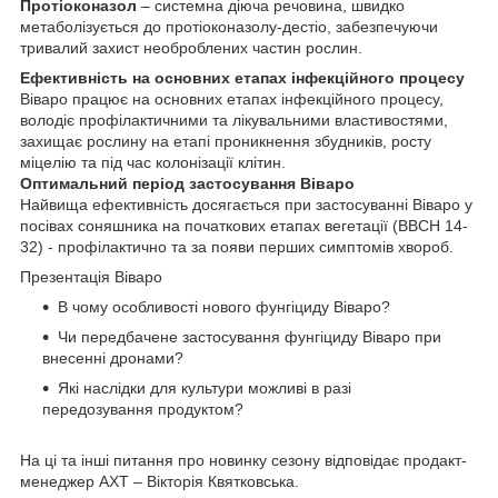
Протіоконазол
– системна діюча речовина, швидко
метаболізується до протіоконазолу-дестіо, забезпечуючи
тривалий захист необроблених частин рослин.
Ефективність на основних етапах інфекційного процесу
Віваро працює на основних етапах інфекційного процесу,
володіє профілактичними та лікувальними властивостями,
захищає рослину на етапі проникнення збудників, росту
міцелію та під час колонізації клітин.
Оптимальний період застосування Віваро
Найвища ефективність досягається при застосуванні Віваро у
посівах соняшника на початкових етапах вегетації (BBCH 14-
32) - профілактично та за появи перших симптомів хвороб.
Презентація Віваро
В чому особливості нового фунгіциду Віваро?
Чи передбачене застосування фунгіциду Віваро при
внесенні дронами?
Які наслідки для культури можливі в разі
передозування продуктом?
На ці та інші питання про новинку сезону відповідає продакт-
менеджер АХТ – Вікторія Квятковська.