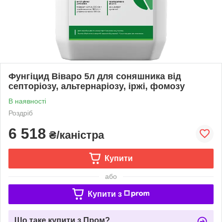
Фунгіцид Віваро 5л для соняшника від
септоріозу, альтернаріозу, іржі, фомозу
В наявності
Роздріб
6 518
₴/каністра
Купити
або
Купити з
Що таке купити з Пром?