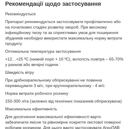
Рекомендації щодо застосування
Рекомендується
Препарат рекомендується застосовувати профілактично або
на початкових стадіях розвитку хвороб. При високому
інфекційному тиску та за сприятливих умов для поширення
збудників необхідно використати максимальну норму витрати
продукту.
Оптимальна температура застосування
+12…+25 ºС (нижній поріг + 10 ºС), вологість повітря – 65-70%
у ранкові або вечірні години.
Швидкість вітру
При дрібнокрапельному обприскуванні не повинна
перевищувати 3 м/с, при крупнокрапельному - 4 м/с.
Норма витрати робочого розчину
150-300 л/га (залежно від технічних показників обприскувача)
Максимальна ефективність
Для досягнення максимальної ефективності варто
забезпечити якісне та рівномірне покриття листової поверхні
робочим розчином. Для цього варто застосовувати АгроПАВ