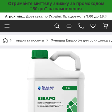
Отримайте миттєву знижку за промокодом
"50грн" на замовлення
Агрохімія... Доставка по Україні. Працюємо із 9.00 до 19.00г
Товари та послуги
Фунгіцид Віваро 5л для соняшника від