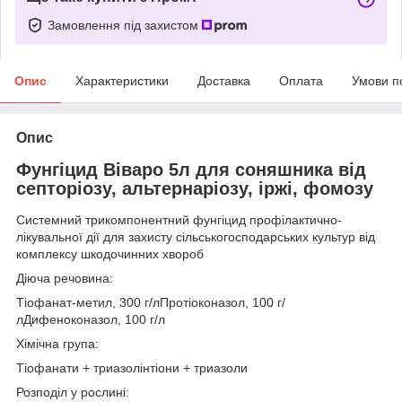
Замовлення під захистом
Опис
Характеристики
Доставка
Оплата
Умови п
Опис
Фунгіцид Віваро 5л для соняшника від
септоріозу, альтернаріозу, іржі, фомозу
Системний трикомпонентний фунгіцид профілактично-
лікувальної дії для захисту сільськогосподарських культур від
комплексу шкодочинних хвороб
Діюча речовина:
Тіофанат-метил, 300 г/лПротіоконазол, 100 г/
лДифеноконазол, 100 г/л
Хімічна група:
Тіофанати + триазолінтіони + триазоли
Розподіл у рослині: