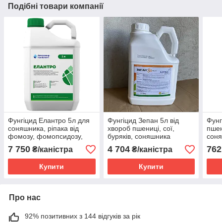
Подібні товари компанії
Фунгіцид Елантро 5л для
Фунгіцид Зепан 5л від
Фунг
соняшника, ріпака від
хвороб пшениці, сої,
пшен
фомозу, фомопсидозу,
буряків, соняшника
соня
септоріозу, альтернаріозу,
від 
7 750
4 704
762
₴/каністра
₴/каністра
іржі, склеротиніозу,
септ
пероноспорозу
лист
Купити
Купити
Про нас
92% позитивних з 144 відгуків за рік