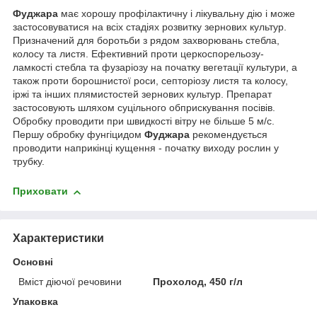
Фуджара
має хорошу профілактичну і лікувальну дію і може
застосовуватися на всіх стадіях розвитку зернових культур.
Призначений для боротьби з рядом захворювань стебла,
колосу та листя. Ефективний проти церкоспорельозу-
ламкості стебла та фузаріозу на початку вегетації культури, а
також проти борошнистої роси, септоріозу листя та колосу,
іржі та інших плямистостей зернових культур. Препарат
застосовують шляхом суцільного обприскування посівів.
Обробку проводити при швидкості вітру не більше 5 м/с.
Першу обробку фунгіцидом
Фуджара
рекомендується
проводити наприкінці кущення - початку виходу рослин у
трубку.
Приховати
Характеристики
Основні
Вміст діючої речовини
Прохолод, 450 г/л
Упаковка