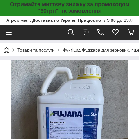
Отримайте миттєву знижку за промокодом
"50грн" на замовлення
Агрохімія... Доставка по Україні. Працюємо із 9.00 до 19.00г
Товари та послуги
Фунгіцид Фуджара для зернових, пшени