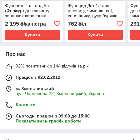
Фунгіцид Полігард 5л
Фунгіцид Дот 1л для
Фунг
(Фолікур) для захисту
пшениці, ячменю, сої,
для 
зернових колосових
соняшнику, цукр.буряків
ячме
культур, ріпаку, винограду
від іржі, борошнистої роси,
соня
2 195
762
291
₴/каністра
₴/л
(тебуконазол, 250 г/л)
септоріозу, плямистостей
500 г
листя
Купити
Купити
Про нас
92% позитивних з 144 відгуків за рік
Працює з 02.02.2012
м. Хмельницький
вул. Чорновола 22, Хмельницький, Україна
Контакти
Сьогодні працює з 09:00 до 15:00
Показати весь графік роботи