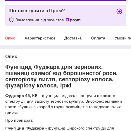
Що таке купити з Пром?
Замовлення під захистом
Опис
Характеристики
Доставка
Оплата
Умови п
Опис
Фунгіцид Фуджара для зернових,
пшениці озимої від борошнистої роси,
септоріозу листя, септоріозу колоса,
фузаріозу колоса, іржі
Фуджара 45, КЕ
– фунгіцид імідазольної групи широкого
спектру дії для захисту зернових культур. Високоефективний
проти збудників хвороб з групи аскоміцетів та недосконалих
грибів.
Про препарат:
Фунгіцид Фуджара
- фунгіцид широкого спектру дії для