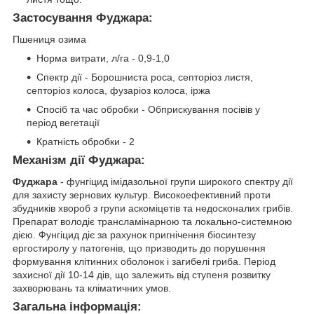
Застосування Фуджара:
Пшениця озима
Норма витрати, л/га - 0,9-1,0
Спектр дії - Борошниста роса, септоріоз листя,
септоріоз колоса, фузаріоз колоса, іржа
Cпосіб та час обробки - Обприскування посівів у
період вегетації
Кратність обробки - 2
Механiзм дії Фуджара:
Фуджара
- фунгіцид імідазольної групи широкого спектру дії
для захисту зернових культур. Високоефективний проти
збудників хвороб з групи аскоміцетів та недосконалих грибів.
Препарат володіє трансламінарною та локально-системною
дією. Фунгіцид діє за рахунок пригнічення біосинтезу
ергостиролу у патогенів, що призводить до порушення
формування клітинних оболонок і загибелі гриба. Період
захисної дії 10-14 дів, що залежить від ступеня розвитку
захворювань та кліматичних умов.
Загальна інформація: