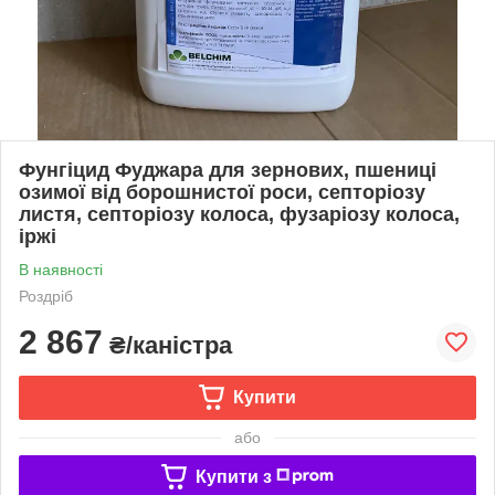
Фунгіцид Фуджара для зернових, пшениці
озимої від борошнистої роси, септоріозу
листя, септоріозу колоса, фузаріозу колоса,
іржі
В наявності
Роздріб
2 867
₴/каністра
Купити
або
Купити з