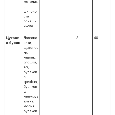
метелик
,
шипоно
ска
соняшн
икова
Цукров
Довгоно
2
40
а буряк
сики,
щитонос
ки,
мідляк,
блошки,
тлі,
буряков
а
крихітка,
буряков
а
мінімізув
альна
моль і
буряков