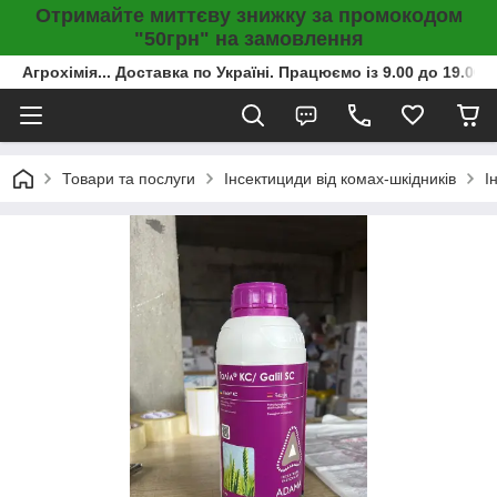
Отримайте миттєву знижку за промокодом
"50грн" на замовлення
Агрохімія... Доставка по Україні. Працюємо із 9.00 до 19.00г
Товари та послуги
Інсектициди від комах-шкідників
І