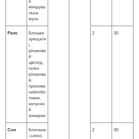
а
мінірува
льна
муха
Рапс
Блошки
2
30
хрещатн
і,
ріпакови
й
цвітоїд,
пілінг
ріпакови
й,
прихова
нийхобо
тники,
капусни
й
комарик
Соя
Клопани
2
30
-сліпні,