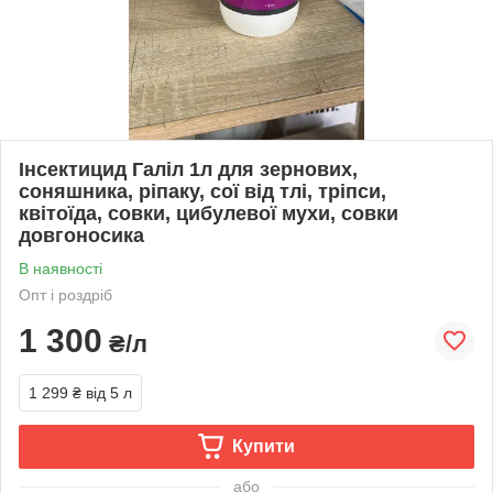
Інсектицид Галіл 1л для зернових,
соняшника, ріпаку, сої від тлі, тріпси,
квітоїда, совки, цибулевої мухи, совки
довгоносика
В наявності
Опт і роздріб
1 300
₴/л
1 299 ₴
від 5 л
Купити
або