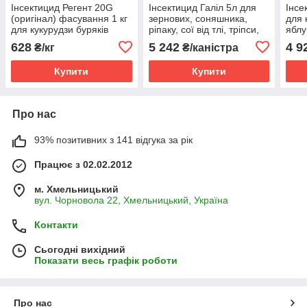
Інсектицид Регент 20G
Інсектицид Галіл 5л для
Інсе
(оригінал) фасування 1 кг
зернових, соняшника,
для 
для кукурудзи буряків
ріпаку, сої від тлі, тріпси,
яблу
соняшнику картоплі від
квітоїда, совки, цибулевої
совк
628
5 242
4 9
₴/кг
₴/каністра
дротянника совки
мухи, совки довгоносика
біло
шкідників
Купити
Купити
Про нас
93% позитивних з 141 відгука за рік
Працює з 02.02.2012
м. Хмельницький
вул. Чорновола 22, Хмельницький, Україна
Контакти
Сьогодні вихідний
Показати весь графік роботи
Про нас