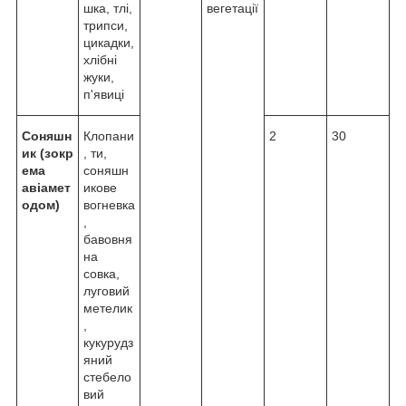
шка, тлі,
вегетації
трипси,
цикадки,
хлібні
жуки,
п'явиці
Соняшн
Клопани
2
30
ик
(зокр
, ти,
ема
соняшн
авіамет
икове
одом)
вогневка
,
бавовня
на
совка,
луговий
метелик
,
кукурудз
яний
стебело
вий