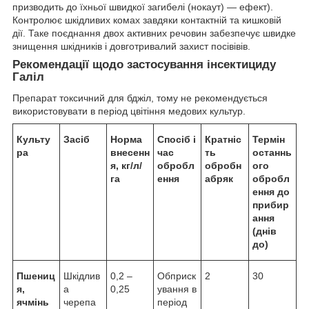
призводить до їхньої швидкої загибелі (нокаут) — ефект).
Контролює шкідливих комах завдяки контактній та кишковій
дії. Таке поєднання двох активних речовин забезпечує швидке
знищення шкідників і довготривалий захист посівівів.
Рекомендації щодо застосування інсектициду
Галіл
Препарат токсичний для бджіл, тому не рекомендується
використовувати в період цвітіння медових культур.
Культу
Засіб
Норма
Спосіб і
Кратніс
Термін
ра
внесенн
час
ть
останнь
я,
кг/
л/
обробл
оброб
н
ого
га
ення
абряк
обробл
ення до
прибир
ання
(днів
до)
Пшениц
Шкідлив
0,2 –
Обприск
2
30
я,
а
0,25
ування в
ячмінь
черепа
період