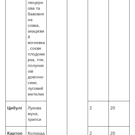
люцерн
ова та
бавовня
на
совка,
акацієви
й
вогневка
, соєве
плодоже
рка, тля,
полуник
ові
довгоно
сики,
луговий
метелик
Цибулі
Лукова
2
20
муха,
трипси
Картоп
Колорад
2
20